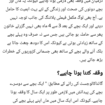
درمیان میں وقفہ بھی لازمی ہونا چاہیے کیونکہ یہ ماں اور
بچے دونوں کی صحت اور زندگی کے لئے بہت اہمیت کا حامل
ہے۔ آج بھی لوگ مکمل فیملی پلاننگ کی جانب توجہ نہیں
دیتے اور ایک بچے کے بعد 3 سے 4 ماہ بھی نہیں گزرتے خاتون
پھر سے حاملہ ہو جاتی ہیں جس سے نہ صرف وہ پہلے بچے
کے ساتھ زیادتی ہوتی ہے کیونکہ اس کا دودھ چھٹ جاتا ہے
بلکہ آنے والے بچے کے ساتھ بھی جسمانی کزوریوں کے خطرات
بڑھ جاتے ہیں۔
وقفہ کتنا ہونا چاہیے؟
گائناکالوجسٹ کی رائے کے مطابق: " ایک بچے سے دوسرے
بچے کی پیدائش میں لازمی طور پر ایک سال کا وقفہ ہونا
چاہیے۔ کیونکہ اس ایک سال میں ماں اپنے پہلے بچے کی