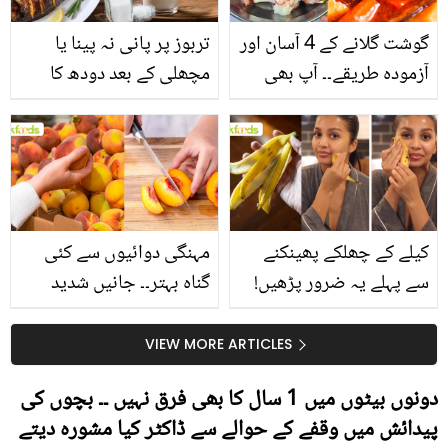
گوشت گلانے کے 4 آسان اور
تربوز پر پانی نہ پینا یا
آزمودہ طریقے۔۔ آپ بھی
مچھلی کے بعد دودھ کا
جانیں انٹرنیشنل شیف کے
استعمال۔۔ جانیں کھانوں
بتائے راز
سے متعلق غلط فہمیوں کی
حقیقت کیا ہے اور افواہ
کیا؟
کیلے کے چھلکے پھینکنے
مہنگی دوائیوں سے کئی
سے پہلے یہ ضرور پڑھیں!
گناہ بہتر۔۔ جانیں شدید
جلد کے 3 بڑے مسائل کا
گرمی کے موسم میں آڑو
سستا اور قدرتی حل
کیوں کھانا چاہیے؟
VIEW MORE ARTICLES
دونوں بیٹوں میں 1 سال کا بھی فرق نہیں ۔۔ بچوں کی
پیدائش میں وقفے کے حوالے سے ڈاکٹر کیا مشورہ دیتے