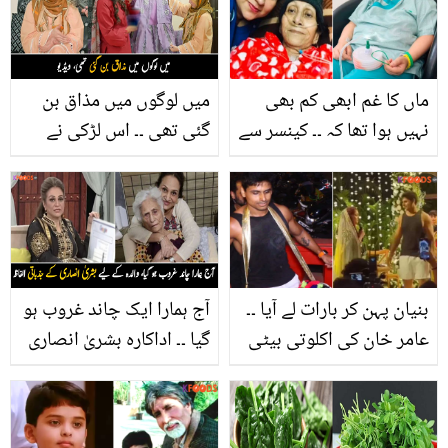
شادی شدہ زندگی سے
متعلق دلچسپ باتیں
ماں کا غم ابھی کم بھی
میں لوگوں میں مذاق بن
نہیں ہوا تھا کہ ۔۔ کینسر سے
گئی تھی ۔۔ اس لڑکی نے
انتقال کر جانے والی خاتون
کیسے خواتین کے من پسند
کے گزر جانے کے 6 ماہ بعد
ملبوسات پلاسٹک کی بوتل
بیٹی کے ساتھ کیا ہوا؟
سے بنا ڈلے، مگر جب انہیں
پہنا تو لوگوں نے ان کے
ساتھ کیا کیا؟
بنیان پہن کر بارات لے آیا ۔۔
آج ہمارا ایک چاند غروب ہو
عامر خان کی اکلوتی بیٹی
گیا ۔۔ اداکارہ بشریٰ انصاری
کی شادی میں داماد کی
کی والدہ نے انہیں انتقال
عجیب و غریب حرکت،
سے 2 سال پہلے کیا اہم بات
ویڈیو وائرل
کہی جس نے آج سب کو