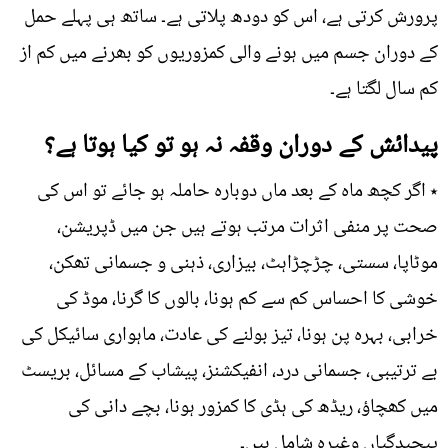
پرورش کرتی ہے، اس کو دودھ پلاتی ہے۔ ساتھ ہی پہلے حمل
کے دوران جسم میں ہونے والی کمزوریوں کو بھرنے میں کم از
کم سال لگتا ہے۔
پیدائش کے دوران وقفہ نہ ہو تو کیا ہوتا ہے؟
٭ اگر کچھ ماہ کے بعد ماں دوبارہ حاملہ ہو جائے تو اس کی
صحت پر منفی اثرات مرتب ہوتے ہیں جن میں ڈپریشن،
موٹاپا، سستی، چڑچڑاہٹ، بیزاری، ذہنی و جسمانی تھکن،
خوشی کا احساس کم سے کم ہونا، بالوں کا گرنا، موڈ کی
خرابی، بہرہ پن ہونا، تیز بولنے کی عادت، ماہواری سائیکل کی
بے ترتیبی، جسمانی درد، انفیکشنز، پیشاب کے مسائل، بریسٹ
میں کھچاؤ، ریڈھ کی ہڈی کا کمزور ہونا، بچے دانی کی
پیچیدگیاں وغیرہ شامل ہیں۔