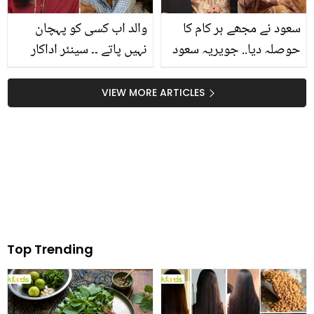
سعود نے مجھے ہر کام کا
والد اب کسی کو پہچان
حوصلہ دیا.. جویریہ سعود
نہیں پاتے ۔۔ سینئر اداکار
اچانک شوہر کی تعریفیں
طلعت حسین کی صحت کے
کیوں کرنے لگیں؟
بارے میں ان کی بیٹی نے
VIEW MORE ARTICLES
کیا بتایا؟ دیکھئے
Top Trending