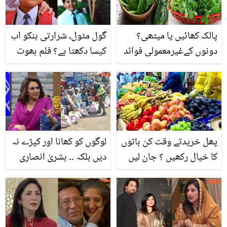
جذباتی کر دیا، ویڈیو
پالک کھائیں یا میتھی؟
گول مٹول، شرارتی بنکو اب
دونوں کےغیرمعمولی فوائد
کیسا دکھتا ہے؟ فلم بھوت
جان کرآپ بھی روز پکانا
ناتھ کے بنکو کی نئی
چاہیں گے
تصاویر نے سب کو حیران
کردیا
پھل خریدتے وقت کن باتوں
لوگوں کو کھانا اور کپڑے نہ
کا خیال رکھیں ؟ جان لیں
دیں بلکہ ۔۔ بشریٰ انصاری
کہیں آپ بھی اپنا نقصان تو
نے صاحب استطاعت افراد
نہیں کر رہے ۔۔۔
کو کیا مشورہ دے دیا کہ
سب تعریف کرنے لگے؟
دیکھئے