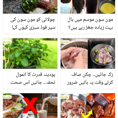
مون سون موسم میں بال
چولائی کو مون سون کی
بہت زیادہ جھڑ رہے ہیں؟
سپر فوڈ سبزی کیوں کہا
جانیں بالوں کو مضبوط
جاتا ہے؟ جانیں وٹامنز،
بنانے کے چند قدرتی طریقے
منرلز اور اینٹی آکسیڈنٹس
سے بھرپور اس سبزی کے
فائدے
رُک جائیں۔۔ چکن صاف
پودینہ قدرت کا انمول
کرتے وقت یہ باتیں ضرور
تحفہ۔۔ جانیں اس صحت
یاد رکھیں
بخش پتوں کے 10 حیرت
انگیز طبی فوائد