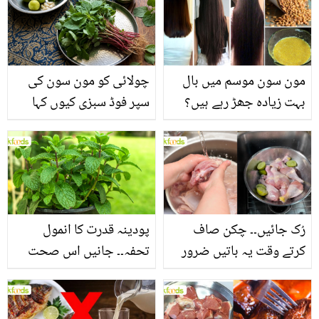
مون سون موسم میں بال
چولائی کو مون سون کی
بہت زیادہ جھڑ رہے ہیں؟
سپر فوڈ سبزی کیوں کہا
جانیں بالوں کو مضبوط
جاتا ہے؟ جانیں وٹامنز،
بنانے کے چند قدرتی طریقے
منرلز اور اینٹی آکسیڈنٹس
سے بھرپور اس سبزی کے
فائدے
رُک جائیں۔۔ چکن صاف
پودینہ قدرت کا انمول
کرتے وقت یہ باتیں ضرور
تحفہ۔۔ جانیں اس صحت
یاد رکھیں
بخش پتوں کے 10 حیرت
انگیز طبی فوائد