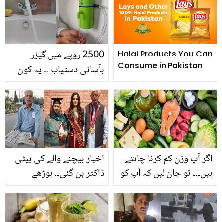
صارفین کے دل جیت لیئے
2500 روپے میں گیزر
Halal Products You Can
Consume in Pakistan
بآسانی دستیاب ۔۔ یہ کون
سا سستا گیزر ہے جو کسی
بھی وقت آپ کو دے گرم
پانی اور بچائے گیس کے بل
کا خرچہ
اگر آپ وزن کم کرنا چاہتے
اخبار بیچنے والے کی بیٹی
ہیں۔۔۔ تو جان لیں کہ آپ کو
ڈاکٹر بن گئی۔۔ بوڑھے
روزانہ کتنی کیلوریز کا
والدین نے جب بیٹی کا
استعمال کرنا چاہیے تاکہ آپ
رزلٹ دیکھا، تو کیا کیا؟
بھی ہو سکیں ایک دم فٹ