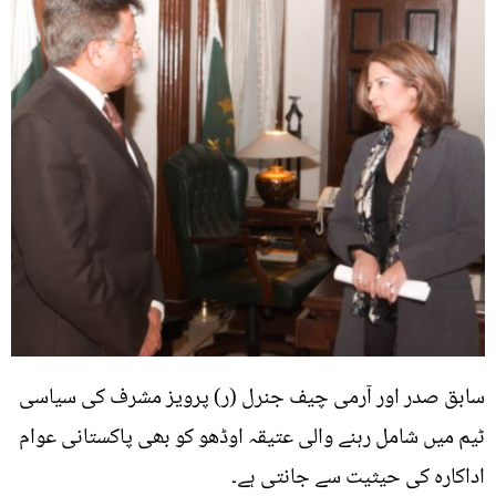
سابق صدر اور آرمی چیف جنرل (ر) پرویز مشرف کی سیاسی
ٹیم میں شامل رہنے والی عتیقہ اوڈھو کو بھی پاکستانی عوام
اداکارہ کی حیثیت سے جانتی ہے۔