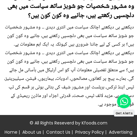
وہ مشہور شخصیات جو شوبز ساتھ سیاست میں بھی
دلچسپی رکھتے ہیں، جانیے وہ کون کون ہیں؟
دیکھتے ہی دیکھتے اچانک سیاست میں انٹری دیدی ۔۔ وہ مشہور شخصیات
جو شوبز ساتھ سیاست میں بھی دلچسپی رکھتے ہیں، جانیے وہ کون کون
ہیں؟ ہر کسی کے لیے جاننا ضروری ہیں کیونکہ یہ ایک اہم معلومات ہے۔
دیکھتے ہی دیکھتے اچانک سیاست میں انٹری دیدی ۔۔ وہ مشہور شخصیات
جو شوبز ساتھ سیاست میں بھی دلچسپی رکھتے ہیں، جانیے وہ کون کون
ہیں؟ سے متعلق تفصیلی معلومات آپ کو اس آرٹیکل میں بآسانی مل جائے
گی۔ ہمارے پیج پر کھانوں، مصالحوں، ادویات، بیماریوں، فیشن، سیلیبریٹیز،
ٹپس اینڈ ٹرکس، ہربلسٹ اور مشہور شیف کی بتائی ہوئی ہر قسم کی ٹپ
دستیاب ہے۔ مزید لائف ٹپس، صحت، قدرتی اجزاء اور ماڈرن ریمیڈی کے
فوڈز میں موجود ہے۔
Get Alerts
© All Rights Reseverd by
Kfoods.com
Home
|
About us
|
Contact Us
|
Privacy Policy
|
Advertising