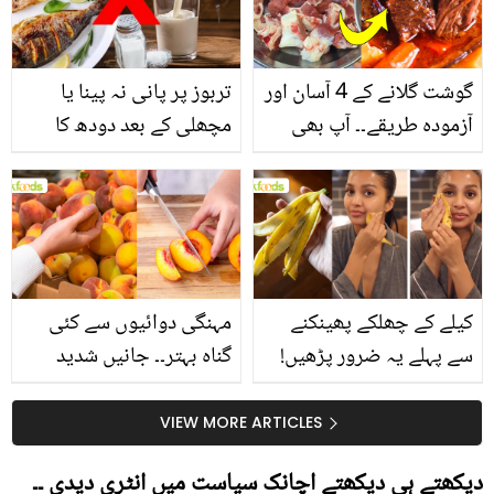
گوشت گلانے کے 4 آسان اور
تربوز پر پانی نہ پینا یا
آزمودہ طریقے۔۔ آپ بھی
مچھلی کے بعد دودھ کا
جانیں انٹرنیشنل شیف کے
استعمال۔۔ جانیں کھانوں
بتائے راز
سے متعلق غلط فہمیوں کی
حقیقت کیا ہے اور افواہ
کیا؟
کیلے کے چھلکے پھینکنے
مہنگی دوائیوں سے کئی
سے پہلے یہ ضرور پڑھیں!
گناہ بہتر۔۔ جانیں شدید
جلد کے 3 بڑے مسائل کا
گرمی کے موسم میں آڑو
سستا اور قدرتی حل
کیوں کھانا چاہیے؟
VIEW MORE ARTICLES
دیکھتے ہی دیکھتے اچانک سیاست میں انٹری دیدی ۔۔