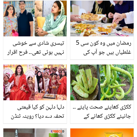
ہیرو کون تھا جس نے اپنی
کرنے والے گھریلو ٹوٹکے
جان پر کھیل کر بڑا سانحہ
ہونے سے بچا لیا؟
رمضان میں وہ کون سی 5
تیسری شادی سے خوشی
غلطیاں ہیں جو آپ کی
نہیں ہوئی تھی۔۔ فرح اقرار
صحت کو تباہ و برباد کر
نے پہلی بار اقرار الحسن کی
سکتی ہیں، ان سے بچنے کا
شادیوں پر دل کی بات بتا
کیا طریقہ ہے؟
دی
ککڑی کھایئے صحت پایئے ۔۔
دلہا دلہن کو کیا قیمتی
جانیئے ککڑی کھانے کے
تحفہ دے دیا؟ روینہ ٹنڈن
صحت سے متعلق چند
کی اجتماعی شادی میں
حیران کُن فوائد
شرکت، وائرل ویڈیو نے