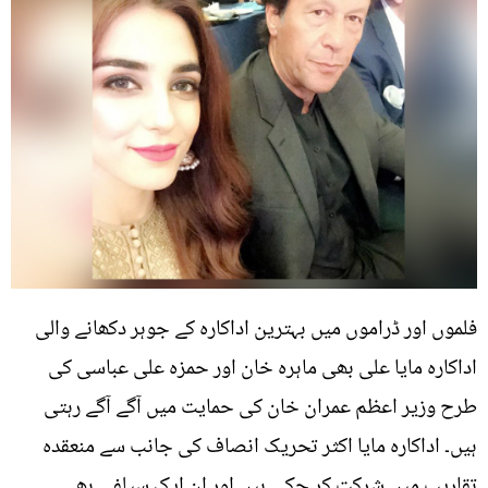
فلموں اور ڈراموں میں بہترین اداکارہ کے جوہر دکھانے والی
اداکارہ مایا علی بھی ماہرہ خان اور حمزہ علی عباسی کی
طرح وزیر اعظم عمران خان کی حمایت میں آگے آگے رہتی
ہیں۔ اداکارہ مایا اکثر تحریک انصاف کی جانب سے منعقدہ
تقاریب میں شرکت کر چکی ہیں اور ان ایک سیلفی بھی