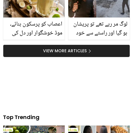
اور اسمارٹ
لوگ مر رہے تھے تو پریشان
اعصاب کو پرسکون بنائے،
ہو گیا اور راستے سے خود
موڈ خوشگوار اور دل کی
برف ہٹانے لگا ۔۔ مری کی یخ
صحت کے لئے بہترین ۔۔
بستہ سردی میں یہ نیک
کیلے کی چائے بےخوابی کا
VIEW MORE ARTICLES
آفسر کون تھا جو لوگوں کی
سستا اور آزمودہ نسخہ
جان بچاتا رہا پر خود سویا
نہیں؟
Top Trending