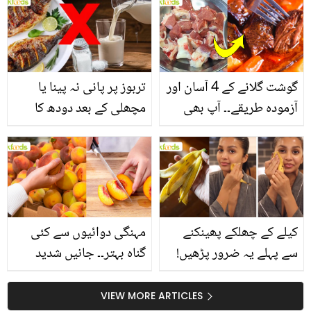
انگیز طبی فوائد
گوشت گلانے کے 4 آسان اور
تربوز پر پانی نہ پینا یا
آزمودہ طریقے۔۔ آپ بھی
مچھلی کے بعد دودھ کا
جانیں انٹرنیشنل شیف کے
استعمال۔۔ جانیں کھانوں
بتائے راز
سے متعلق غلط فہمیوں کی
حقیقت کیا ہے اور افواہ
کیا؟
کیلے کے چھلکے پھینکنے
مہنگی دوائیوں سے کئی
سے پہلے یہ ضرور پڑھیں!
گناہ بہتر۔۔ جانیں شدید
جلد کے 3 بڑے مسائل کا
گرمی کے موسم میں آڑو
سستا اور قدرتی حل
کیوں کھانا چاہیے؟
VIEW MORE ARTICLES