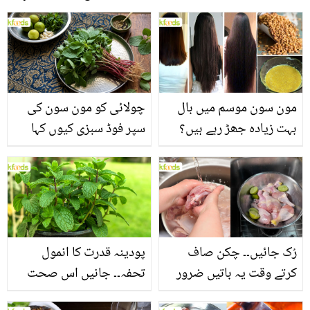
مون سون موسم میں بال
چولائی کو مون سون کی
بہت زیادہ جھڑ رہے ہیں؟
سپر فوڈ سبزی کیوں کہا
جانیں بالوں کو مضبوط
جاتا ہے؟ جانیں وٹامنز،
بنانے کے چند قدرتی طریقے
منرلز اور اینٹی آکسیڈنٹس
سے بھرپور اس سبزی کے
فائدے
رُک جائیں۔۔ چکن صاف
پودینہ قدرت کا انمول
کرتے وقت یہ باتیں ضرور
تحفہ۔۔ جانیں اس صحت
یاد رکھیں
بخش پتوں کے 10 حیرت