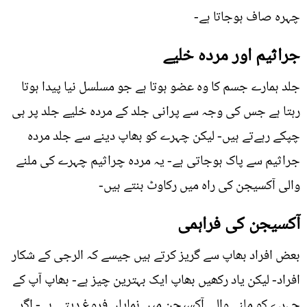
چہرہ صاف ہوجاتا ہے-
جراثیم اور مردہ خلیے
جلد ہمارے جسم کا وہ عضو ہوتا ہے جو مسلسل نیا پیدا ہوتا
رہتا ہے جس کی وجہ سے پرانی جلد کے مردہ خلیے جلد پر ہی
چپکے رہےتے ہیں- لیکن چہرے کو بھاپ دینے سے جلد مردہ
جراثیم سے پاک ہوجاتی ہے- یہ مردہ چراثیم چہرے کی ملنے
والی آکسیجن کی راہ میں رکاوٹ بنتے ہیں-
آکسیجن کی فراہمی
بعض افراد بھاپ سے گریز کرتے ہیں جیسے کہ الرجی کے شکار
افراد- لیکن یاد رکھیں بھاپ ایک بہترین چیز ہے- بھاپ آپ کے
چہرے کو ملنے والی آکسیجن میں نمایاں فروغ دیتی ہے- اگر