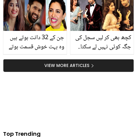
گرم کھانوں میں لیموں
لاتعداد فوائد
کیوں شامل نہیں کرنا
چاہیے
کچھ بھی کر لیں سجل کی
جن کے 32 دانت ہوتے ہیں
جگہ کوئی نہیں لے سکتا..
وہ بہت خوش قسمت ہوتے
احد رضامیر کو رمشا خان
ہیں کیونکہ ۔۔ جانیئے
کے ساتھ دیکھ کر مداحوں
دانتوں کی تعداد سے متعلق
VIEW MORE ARTICLES
کے دل کیوں ٹوٹ گئے؟
شخصیت کے دلچسپ راز
جو ماہرین بتاتے ہیں؟
Top Trending