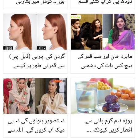
دودھ پی کرآپ کتنے قسم
ہوں۔۔ کومل میر بھارتی
کی بیماریوں سے بچ سکتے
ملکہ حُسن سے اپنا موازنہ
ہیں؟
کیوں کرنے لگیں؟ دلچسپ
انکشاف
ماہرہ خان اور صبا قمر کے
گردن کی چربی (ڈبل چِن)
بیچ کس بات کی دشمنی
سے قدرتی طور پر کیسے
ہے؟ اداکارہ نے پہلی بار
چھٹکارا حاصل کیا جائے؟
سچائی بتا دی
جانیئے چند بہترین ٹپس
روزہ نیم گرم پانی سے
نہ تصویر بنواؤں گی نہ ہی
افطار کریں کیونکہ ۔۔۔
میک اپ کروں گی.. اللہ سے