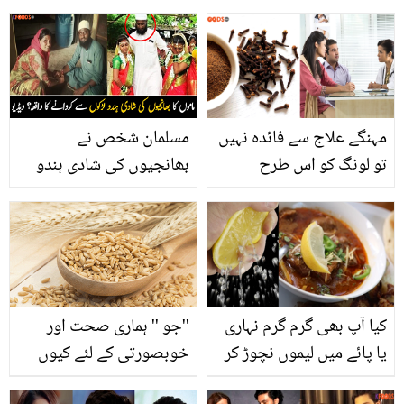
جانیں نیم گرم پانی سے
قریب ہونا چاہتی ہوں! کیا
روزہ افطار کرنے کے بہترین
عائشہ عمر نے بھی سوشل
فوائد
میڈیا چھوڑ دیا؟
مہنگے علاج سے فائدہ نہیں
مسلمان شخص نے
تو لونگ کو اس طرح
بھانجیوں کی شادی ہندو
آزمائیں.. بے اولاد جوڑوں
لڑکے سے کروا دی ۔۔ بابا
کے لئے ڈاکٹر کا اہم مشورہ
بھائی پٹھان کون ہے، شادی
پر اس نے بھانجیوں کے
ساتھ کیسا سلوک کیا جسے
دیکھ کر سب جذباتی ہو
کیا آپ بھی گرم گرم نہاری
''جو '' ہماری صحت اور
گئے؟ دیکھیں
یا پائے میں لیموں نچوڑ کر
خوبصورتی کے لئے کیوں
کھاتے ہیں؟ تو رک جائیے!
ضروری ہے؟ جانیں اس کے