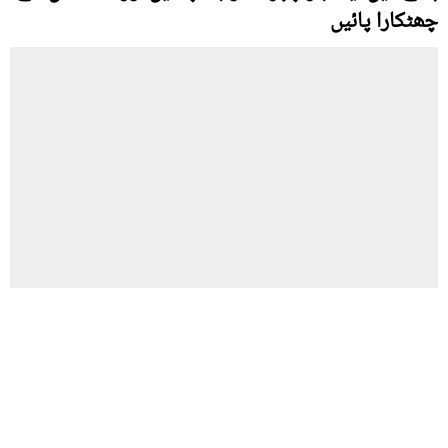
چھٹکارا پائیں