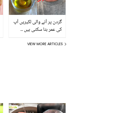
گردن پر آنے والی لکیریں آپ
کی عمر بتا سکتی ہیں ۔۔
جانیں چہرے کے ساتھ گردن
کو کیسے جوان اور
VIEW MORE ARTICLES
خوبصورت رکھا جائے؟