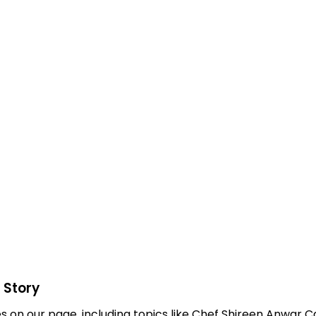
 Story
es on our page, including topics like Chef Shireen Anwar 