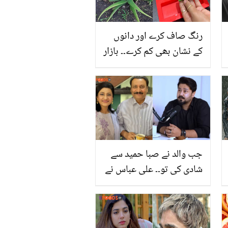
رنگ صاف کرے اور دانوں
کے نشان بھی کم کرے۔۔ بازار
میں مہنگے داموں ملنے والے
ایلوویرا کا صابن گھر پر
کیسے بنائیں؟ ویڈیو
دیکھیں
جب والد نے صبا حمید سے
شادی کی تو۔۔ علی عباس نے
سالوں سے دل میں چھپے
زخم کھول کے رکھ دیئے