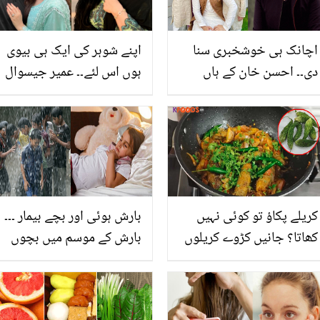
اچانک ہی خوشخبری سنا
اپنے شوہر کی ایک ہی بیوی
دی۔۔ احسن خان کے ہاں
ہوں اس لئے۔۔ عمیر جیسوال
بیٹی کی پیدائش۔۔ تصویر
کی اہلیہ کس بات پر ناراض
شئیر کر کے مداحوں کو
ہوگئیں؟ مداحوں کو حد یاد
حیران کردیا
دلا دی
کریلے پکاؤ تو کوئی نہیں
بارش ہوئی اور بچے بیمار ۔۔۔
کھاتا؟ جانیں کڑوے کریلوں
بارش کے موسم میں بچوں
کو چٹخارے دار بنانے والی
کو بیماریوں سے بچانا چاہتے
زبردست ریسیپی، جو ہر
ہیں تو یہ طریقے استعمال
کوئی مزے لے کے کھائے
کریں