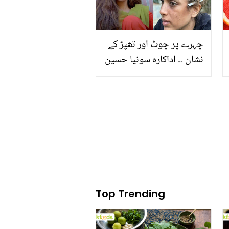
چہرے پر چوٹ اور تھپڑ کے
نشان ۔۔ اداکارہ سونیا حسین
کی یہ حالت کس نے بنا
ڈالی؟ مداح تشویش میں پڑ
گئے
Top Trending