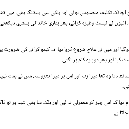
ن اچانک تکلیف محسوس ہوئی اور ہلکی سی بلیڈنگ بھی، میں تھو
، انہوں نے ٹیسٹ وغیرہ کرائے، پھر ہماری خاندانی ہسٹری دیکھتے 
لوم ہوگیا اور میں نے علاج شروع کروادیا، نہ کیمو کرانے کی ضرو
کیا اور پھر دوبارہ کام پر آگئی۔
 دیا وہ تھا میرا رب اور اس پر میرا بھروسہ، میں نے ہمت نہیں 
ی۔
 دیا کہ اس چیز کو معمولی نہ لیں اور ہلکہ سا بھی شبہ ہو تو ڈاک
جاتا ہے۔