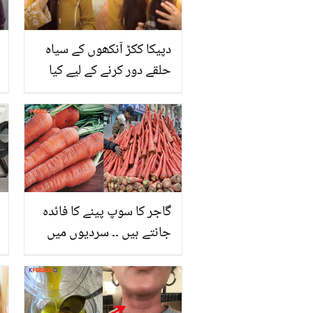
دپیکا ککڑ آنکھوں کے سیاہ
حلقے دور کرنے کے لیے کیا
لگاتی ہیں؟ گھریلو ٹوٹکے
جو آپ بھی آزما سکتی ہیں
گاجر کا سوپ پینے کا فائدہ
جانتے ہیں ۔۔ سردیوں میں
گاجر کھانے کے انمول فائدے
جس کے بعد آپ کو دواؤں
کی ضرورت نہیں پڑے گی