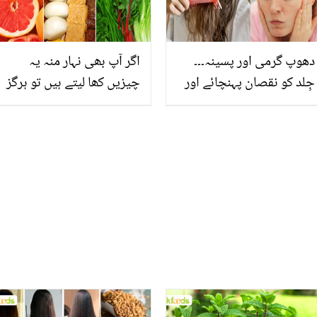
دھوپ گرمی اور پسینہ۔۔۔
اگر آپ بھی نہار منہ یہ
جِلد کو نقصان پہنچائے اور
چیزیں کھا لیتے ہیں تو ہرگز
بالوں کو بے جان بنائے،
نہ کھائیں ورنہ ۔۔۔۔۔ 5 ایسی
جانیں گرمی کے اس موسم
چیزیں جو ڈاکٹرز نہار منہ
میں جِلد اور بالوں کی
کھانے سے منع کرتے ہیں
حفاظت کیسے کی جائے؟