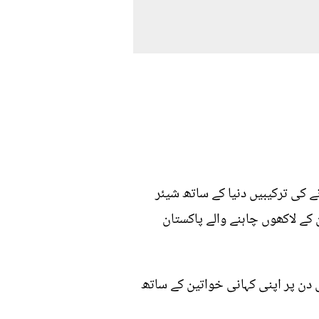
 کی ترکیبیں دنیا کے ساتھ شیئر
 کے لاکھوں چاہنے والے پاکستان
دن پر اپنی کہانی خواتین کے ساتھ