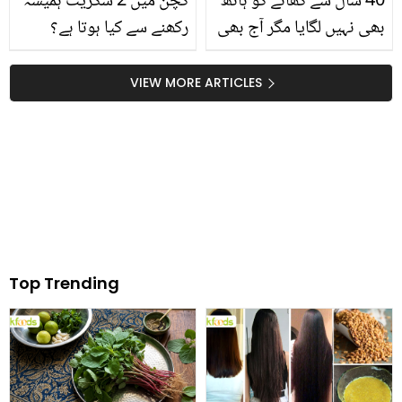
40 سال سے کھانے کو ہاتھ
کچن میں 2 سگریٹ ہمیشہ
بھی نہیں لگایا مگر آج بھی
رکھنے سے کیا ہوتا ہے؟
زندہ ہیں۔۔ خاتون نے کھانا
کچھ ایسی کمال کی ٹپس
کھائے بغیر کس چیز کا
جو ہر گھر میں کام آئیں
VIEW MORE ARTICLES
استعمال کرتے ہوئے اپنے آپ
کو تندرست رکھا؟
Top Trending