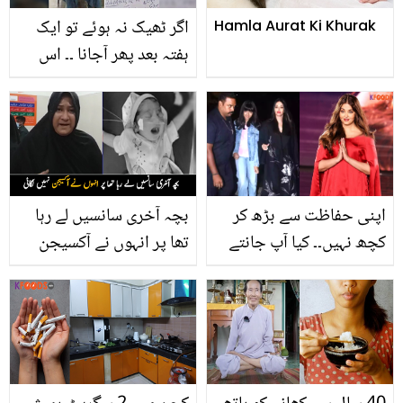
اگر ٹھیک نہ ہوئے تو ایک
Hamla Aurat Ki Khurak
ہفتہ بعد پھر آجانا ۔۔ اس
مریض کی ڈھیروں دوائیوں
کے ساتھ تصویر کیوں
وائرل ہو رہی ہے؟
اپنی حفاظت سے بڑھ کر
بچہ آخری سانسیں لے رہا
کچھ نہیں۔۔ کیا آپ جانتے
تھا پر انہوں نے آکسیجن
ہیں ایشوریا رائے اپنے باڈی
نہیں لگائی ۔۔ کراچی کے
گارڈ کو کتنی تنخواہ دیتی
بڑے اسپتال کی خاتون
ہیں؟
ڈاکٹر نے ایک ماں کی دنیا
15 منٹ میں کیسے اجاڑ
دی؟