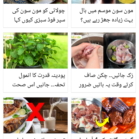
مون سون موسم میں بال
چولائی کو مون سون کی
بہت زیادہ جھڑ رہے ہیں؟
سپر فوڈ سبزی کیوں کہا
جانیں بالوں کو مضبوط
جاتا ہے؟ جانیں وٹامنز،
بنانے کے چند قدرتی طریقے
منرلز اور اینٹی آکسیڈنٹس
سے بھرپور اس سبزی کے
فائدے
رُک جائیں۔۔ چکن صاف
پودینہ قدرت کا انمول
کرتے وقت یہ باتیں ضرور
تحفہ۔۔ جانیں اس صحت
یاد رکھیں
بخش پتوں کے 10 حیرت
انگیز طبی فوائد