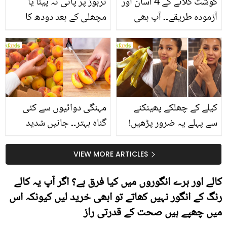
گوشت گلانے کے 4 آسان اور
تربوز پر پانی نہ پینا یا
آزمودہ طریقے۔۔ آپ بھی
مچھلی کے بعد دودھ کا
جانیں انٹرنیشنل شیف کے
استعمال۔۔ جانیں کھانوں
بتائے راز
سے متعلق غلط فہمیوں کی
حقیقت کیا ہے اور افواہ
کیا؟
کیلے کے چھلکے پھینکنے
مہنگی دوائیوں سے کئی
سے پہلے یہ ضرور پڑھیں!
گناہ بہتر۔۔ جانیں شدید
جلد کے 3 بڑے مسائل کا
گرمی کے موسم میں آڑو
سستا اور قدرتی حل
کیوں کھانا چاہیے؟
VIEW MORE ARTICLES
کالے اور ہرے انگوروں میں کیا فرق ہے؟ اگر آپ یہ کالے
رنگ کے انگور نہیں کھاتے تو ابھی خرید لیں کیونکہ اس
میں چھپے ہیں صحت کے قدرتی راز