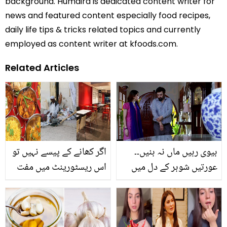
background. Humaira is dedicated content writer for
news and featured content especially food recipes,
daily life tips & tricks related topics and currently
employed as content writer at kfoods.com.
Related Articles
بیوی رہیں ماں نہ بنیں۔۔
اگر کھانے کے پیسے نہیں تو
عورتیں شوہر کے دل میں
اس ریسٹورینٹ میں مفت
جگہ بنانے کے بجائے انھیں
کھانا کھا سکتے ہیں ۔۔
بدگمان کیوں کردیتی ہیں؟
جانیئے یہ ریسٹورینٹ کہاں
چند طریقے جن سے آپ کا
واقع ہے جس نے یہ نیکی کا