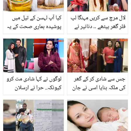
گھر بھی جنت بن سکتا ہے
کام شروع کیا؟
لال مرچ سے کریں مہنگا لپ
کیا آپ لہسن کے تیل میں
فلر گھر بیٹھے ۔۔ دنانیر نے
پوشیدہ ہماری صحت کے یہ
25 ہزار روپے بچانے کا
9 راز جانتے ہیں؟
طریقہ بتایا تو شائستہ
لودھی ناراض ہوگئیں
جس سے شادی کر کے گھر
لوگوں نے کہا شادی مت کرو
کی ملکہ بنایا اسی نے جان
کیونکہ.. حرا نے ارسلان
لے لی.. زرا سی بات میں
خان سے شادی کی کیا وجہ
ایسا کیا ہوا جو بیوی نے
بتائی؟
شوہر کو ہی قتل کردیا؟