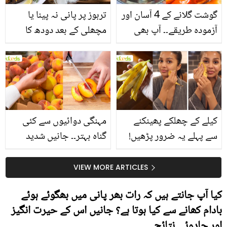
گوشت گلانے کے 4 آسان اور
تربوز پر پانی نہ پینا یا
آزمودہ طریقے۔۔ آپ بھی
مچھلی کے بعد دودھ کا
جانیں انٹرنیشنل شیف کے
استعمال۔۔ جانیں کھانوں
بتائے راز
سے متعلق غلط فہمیوں کی
حقیقت کیا ہے اور افواہ
کیا؟
کیلے کے چھلکے پھینکنے
مہنگی دوائیوں سے کئی
سے پہلے یہ ضرور پڑھیں!
گناہ بہتر۔۔ جانیں شدید
جلد کے 3 بڑے مسائل کا
گرمی کے موسم میں آڑو
سستا اور قدرتی حل
کیوں کھانا چاہیے؟
VIEW MORE ARTICLES
کیا آپ جانتے ہیں کہ رات بھر پانی میں بھگوئے ہوئے
بادام کھانے سے کیا ہوتا ہے؟ جانیں اس کے حیرت انگیز
اور جادوئی نتائج