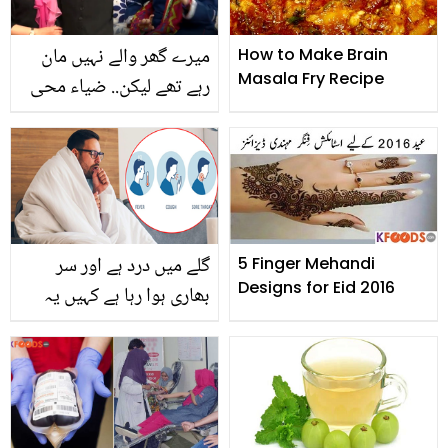
میرے گھر والے نہیں مان
How to Make Brain
Masala Fry Recipe
رہے تھے لیکن.. ضیاء محی
الدین کی 2 شادیوں اور عمر
کے فرق کے باوجود عذرا
محی الدین نے ان سے شادی
کیوں کی؟
گلے میں درد ہے اور سر
5 Finger Mehandi
Designs for Eid 2016
بھاری ہوا رہا ہے کہیں یہ
کورونا وائرس کی علامات
تو نہیں۔۔۔ جانیں چند ایسے
طریقے جن سے آپ گھر
بیٹھے معلوم کر سکتے ہیں
کہ کہیں آپ کورونا کا شکار