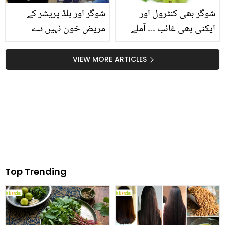
شوگر بھی کنٹرول اور
شوگر اور بلڈ پریشر کے
تو نہیں ہو گئے
ایکنی بھی غائب ۔۔۔ آملے
مریض خون نہیں دے
کی چائے کے 5 بہترین
سکتے ۔۔ خون عطیہ کرنے
فائدے جانیئے جو آپ کی
سے متعلق پائی جانے والی
VIEW MORE ARTICLES
بھی بڑی مشکل کرے آسان
غلط فہمیاں کون سی ہیں
جن کا دور ہونا ضروری ہے؟
Top Trending