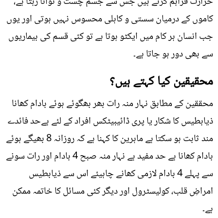
حرارت فراہم کرتے ہیں جس سے جسم چست و توانا رہتا ہے،
کاموں کے درمیان سستی و کاہلی محسوس نہیں ہوتی اور یوں
جب انسان ہر کام میں ایکٹو ہوتا ہے تو کئی قسم کی بیماریوں
سے بھی دور ہو جاتا ہے۔
محقیقین کیا کہتے ہیں؟
محققین کے مطابق نہار منہ رات بھر بھگوئے ہوئے بادام کھانا
ذیابطیس کا شکار یا پری ڈائیبیٹکس افراد کے لئے بےحد فائدے
مند ثابت ہو سکتا ہے ماہرین کا کہنا ہے کہ روزانہ 8 بھیگے ہوئے
بادام کھانا بے حد مفید ہے نہار منہ صبح 4 بادام اور رات سونے
سے پہلے 4 بادام لازمی کھانے چاہیئے اس سے ذیابطیس
امراضِ قلب، کولیسٹرول اور دیگر کئی مسائل کا خاتمہ ممکن
ہے۔