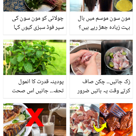
مون سون موسم میں بال
چولائی کو مون سون کی
بہت زیادہ جھڑ رہے ہیں؟
سپر فوڈ سبزی کیوں کہا
جانیں بالوں کو مضبوط
جاتا ہے؟ جانیں وٹامنز،
بنانے کے چند قدرتی طریقے
منرلز اور اینٹی آکسیڈنٹس
سے بھرپور اس سبزی کے
فائدے
رُک جائیں۔۔ چکن صاف
پودینہ قدرت کا انمول
کرتے وقت یہ باتیں ضرور
تحفہ۔۔ جانیں اس صحت
یاد رکھیں
بخش پتوں کے 10 حیرت
انگیز طبی فوائد