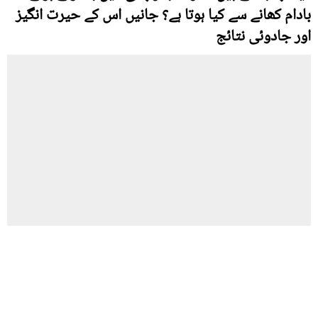
بادام کھانے سے کیا ہوتا ہے؟ جانیں اس کے حیرت انگیز
اور جادوئی نتائج