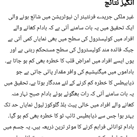
انگیز نتائج
غیر ملکی جریدے فرنٹیئر ان نیوٹریشن میں شائع ہونے والی
ایک تحقیق میں یہ بات سامنے آئی ہے کہ بادام کھانے والے
افراد میں کولیسٹرول کی سطح میں بھی نمایاں کمی آتی ہے
جبکہ فائدہ مند کولیسٹرول کی سطح مستحکم رہتی ہے اور
یوں ایسے افراد میں امراضِ قلب کا خطرہ بھی کم ہو جاتا ہے۔
باداموں میں میگنیشیم کی وافر مقدار پائی جاتی ہے جو
ذیابیطس کا خطرہ کم کرنے کے لئے مددگار ہوتا ہے، تحقیق میں
یہ بات سامنے آئی کہ رات بھگوئے ہوئے بادام صبح نہار منہ
کھانے والے افراد میں خالی پیٹ بلڈ گلوکوز لیول نمایاں حد تک
بہتر ہوا جس سے ذیابطیس ٹائپ ٹو کا خطرہ بھی کم ہو گیا۔
بادام توانائی فراہم کرنے کا موثر ترین ذریعہ ہیں، یہ جسم میں