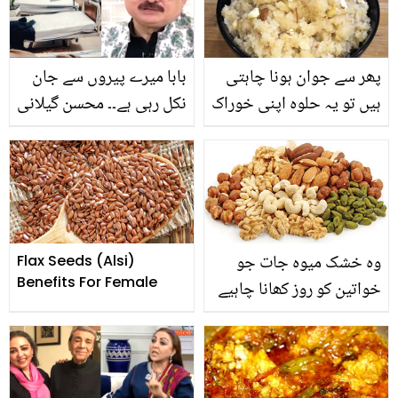
بتا دیا
ہیں
پھر سے جوان ہونا چاہتی
بابا میرے پیروں سے جان
ہیں تو یہ حلوہ اپنی خوراک
نکل رہی ہے۔۔ محسن گیلانی
میں ضرور شامل
بیٹی کی موت کے لمحات
کریں،جانیے لیکوریا، کمر
میں لوگوں کی بے حسی یاد
درد، ہارمونز کی خرابی کا
کر کے جذباتی ہوگئے
مسئلہ کیسے دنوں میں حل
کیا جائے۔۔
وہ خشک میوہ جات جو
Flax Seeds (Alsi)
Benefits For Female
خواتین کو روز کھانا چاہیے