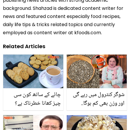
publishing news articles with strong academic
background. Shahzad is dedicated content writer for
news and featured content especially food recipes,
daily life tips & tricks related topics and currently
employed as content writer at kfoods.com.
Related Articles
شوگر کنٹرول میں رہے گی
چائے کے ساتھ کون سی
اور وزن بھی کم ہوگا..
چیز کھانا خطرناک ہے؟
کوکب خواجہ نے موٹاپا کم
چائے کے ساتھ کھائی جانے
کرنے کے لئے تخم ملنگا کھ
والی عام چیزیں جو بڑے
استعمال کا صحیح طریقہ
نقصان سے دوچار کرسکتی