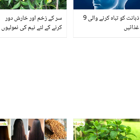
ذہانت کو تباہ کرنے والی 9
سر کے زخم اور خارش دور
غذائیں
کرنے کے لئے نیم کی نمولیوں
کا استعمال کس طرح کیا
جائے؟ جانیئے نیم کی
نمولیوں کے چند حیرت
انگیز فوائد اور استعمال