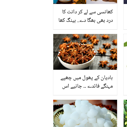
کھانسی سے لے کر دانت کا
درد بھی بھگا دے.. ہینگ کھا
نہیں سکتے تو اس کا پانی
کیسے بنائیں؟ جانیں
استعمال کے طریقے اور
فائدے
بادیان کے پھول میں چھپے
مہنگے فائدے ۔۔ جانیے اس
کے 10 زبردست کمال جس
کے استعمال کے بعد آپ کے
بھی ہزاروں روپے بچ سکتے
ہیں