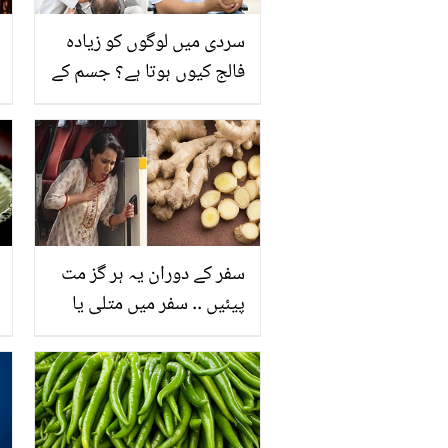
سردی میں لوگوں کو زیادہ
فالج کیوں ہوتا ہے؟ جسم کے
2 حصے جنھیں ڈھانپ کر
فالج سے بچا جاسکتا ہے!
ڈاکٹر کے مفید مشورے
سفر کے دوران یہ ہر گز مت
پیئیں .. سفر میں متلی یا
چکر آنے کی صورت میں کیا
کرنا چاہیئے اور کیا نہیں