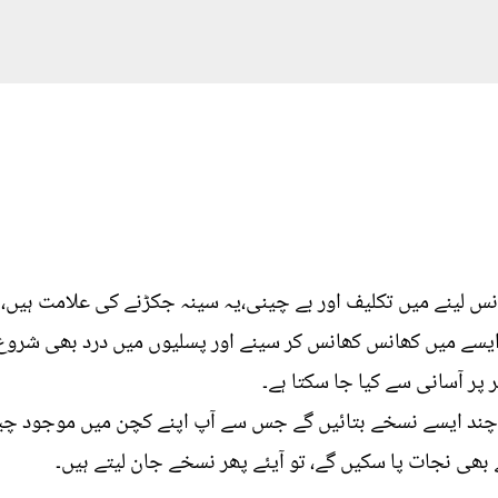
 لینے میں تکلیف اور بے چینی،یہ سینہ جکڑنے کی علامت ہیں، ی
 ایسے میں کھانس کھانس کر سینے اور پسلیوں میں درد بھی شروع ہ
پر آسانی سے کیا جا سکتا ہے۔
ئے چند ایسے نسخے بتائیں گے جس سے آپ اپنے کچن میں موجود چ
بھی نجات پا سکیں گے، تو آیئے پھر نسخے جان لیتے ہیں۔