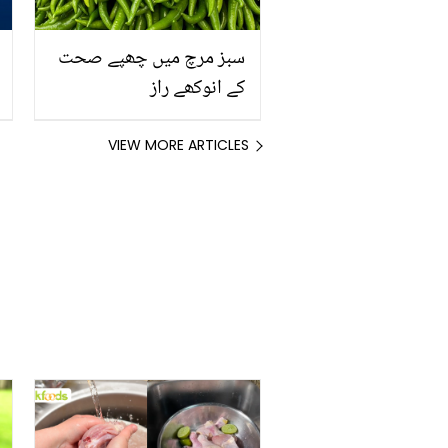
سبز مرچ میں چھپے صحت
کے انوکھے راز
VIEW MORE ARTICLES