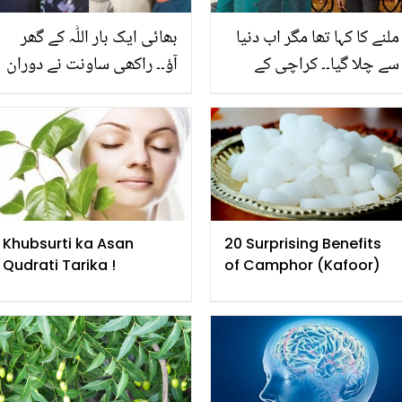
ملنے کا کہا تھا مگر اب دنیا
بھائی ایک بار اللّٰہ کے گھر
سے چلا گیا۔۔ کراچی کے
آؤ۔۔ راکھی ساونت نے دوران
فلیٹ میں جھلس کر زندگی
طواف سلمان خان کو عمرہ
کی بازی ہارنے والے دو
کی دعوت دیتے ہوئے اور کیا
بھائیوں کی باتیں یاد کر کے
کہا؟ ویڈیو
دوست رو پڑے
Khubsurti ka Asan
20 Surprising Benefits
Qudrati Tarika !
of Camphor (Kafoor)