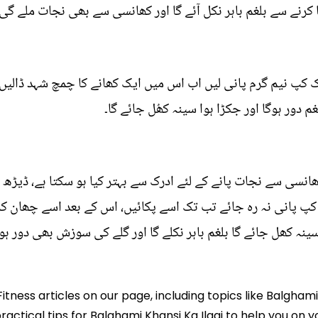
ا کرنے سے بلغم باہر نکل آئے گا اور کھانسی سے بھی نجات ملے گی۔
ک کپ نیم گرم پانی لیں اب اس میں ایک کھانے کا چمچ شہد ڈالیں ا
نسی سے نجات پانے کے لئے ادرک سے بہتر کیا ہو سکتا ہے، ڈیڑھ 
کپ پانی نہ رہ جائے تب تک اسے پکائیں، اس کے بعد اسے چھان کر 
ینہ کھل جائے گا بلغم باہر نکلے گا اور گلے کی سوزش بھی دور ہو
itness articles on our page, including topics like Balghami
ractical tips for Balghami Khansi Ka Ilaaj to help you on yo