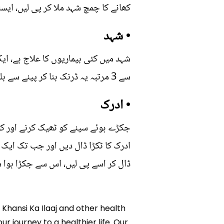
کھانے کا چمچ شہد ملا کر پی لیں، ایس
• شہد
شہد میں کئی بیماریوں کا علاج ہے، ای
سے 3 مرتبہ یہ ڈرنک بنا کر پینے سے بلغم دور ہوگا اور جکڑا ہوا سینہ کھُل جائے گا۔
• ادرک
جکڑے ہوئے سینے کو ٹھیک کرنے اور کھا
ادرک کا ٹکڑا ڈال دیں اور جب تک ایک 
ڈال کر اسے پی لیں، اس سے جکڑا ہوا س
 Khansi Ka Ilaaj and other health
ur journey to a healthier life. Our