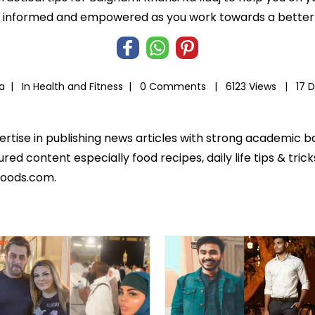
informed and empowered as you work towards a better l
ia |
In
Health and Fitness
|
0 Comments |
6123 Views |
17 
pertise in publishing news articles with strong academic 
ed content especially food recipes, daily life tips & tric
foods.com.