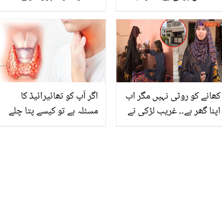
آپ جانتے ہیں کہ املی کے
تھے۔۔ شاہ رخ خان نے بچپن
پتوں سے آپ کو شوگر، بخار
کی غربت بتاتے ہوئے
اور دیگر کتنے امراض سے
جذباتی ہوگئے، ویڈیو
نجات مل سکتی ہے؟ جانیں
اس کا استعمال اور فوائد
کھانے کو روٹی نہیں مگر اب
اگر آپ کو تھائیرائیڈ کا
اپنا گھر ہے۔۔ غریب لڑکی نے
مسئلہ ہے تو کیسے پتا چلے
کیسے کروڑوں کما کر ماں
گا؟؟؟ جانیں کس طرح سے
باپ کو گھر بنا کر دیا؟
آپ کا جسم آپ کو 9 الگ
بیٹوں سے زیادہ قابل بیٹی
الگ اشارے دے کر بتا رہا ہے
کی کہانی
کہ آپ اس مرض کا شکار ہو
چکے ہیں