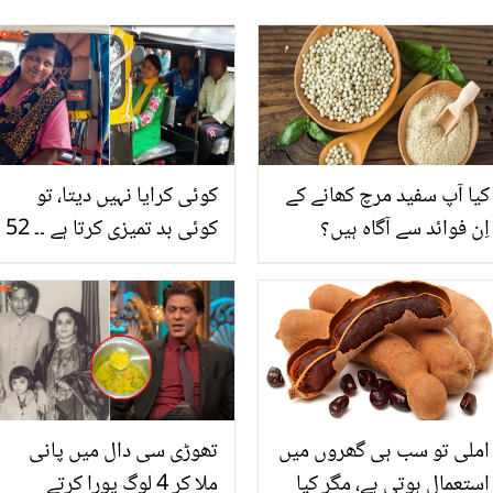
کیا آپ سفید مرچ کھانے کے
کوئی کرایا نہیں دیتا، تو
اِن فوائد سے آگاہ ہیں؟
کوئی بد تمیزی کرتا ہے ۔۔ 52
سالہ رکشہ ڈرائیور خاتون کو
روزانہ کیا کچھ سہنا پڑتا
ہے، جان کر آپ بھی حوصلے
کی داد دیں گے
املی تو سب ہی گھروں میں
تھوڑی سی دال میں پانی
استعمال ہوتی ہے، مگر کیا
ملا کر 4 لوگ پورا کرتے