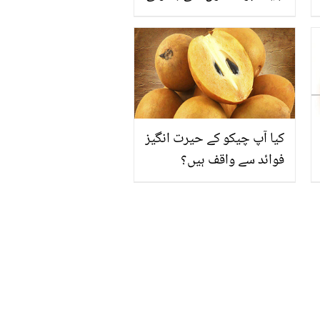
اداکارہ فیروز خان سے
محبت کرنے لگیں؟ کمال آر
خان کا دعویٰ
کیا آپ چیکو کے حیرت انگیز
فوائد سے واقف ہیں؟
جانیئے یہ رسیلا پھل آپ کی
صحت پر کیا اثر ڈالتا ہے؟