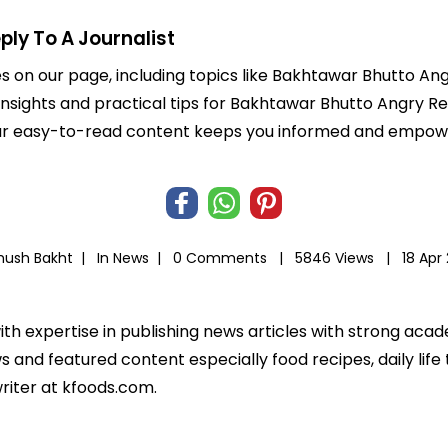
ly To A Journalist
es on our page, including topics like Bakhtawar Bhutto An
 insights and practical tips for Bakhtawar Bhutto Angry Re
e. Our easy-to-read content keeps you informed and empo
hush Bakht |
In
News
|
0 Comments |
5846 Views |
18 Apr
ith expertise in publishing news articles with strong ac
 and featured content especially food recipes, daily life 
riter at kfoods.com.