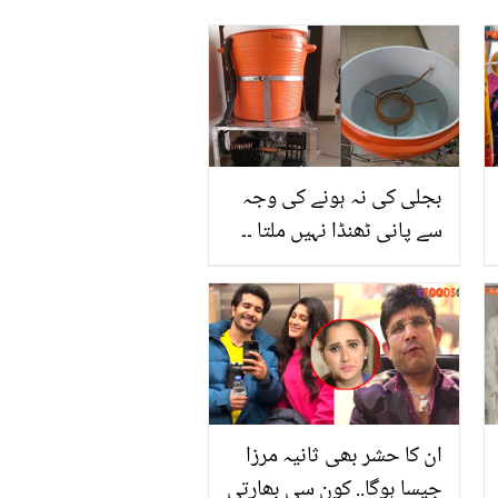
بجلی کی نہ ہونے کی وجہ
سے پانی ٹھنڈا نہیں ملتا ۔۔
یہ کون سا کولر ہے جو گرمی
میں پانی کو پورا دن ٹھنڈا
رکھے اور اے سی جیسی
ٹھنڈک بھی دے جس سے آپ
بجلی کے مہنگے بل سے بھی
بچ جائیں؟
ان کا حشر بھی ثانیہ مرزا
جیسا ہوگا.. کون سی بھارتی