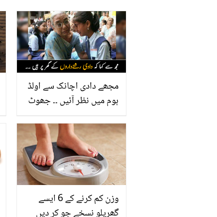
مجھے دادی اچانک سے اولڈ
ہوم میں نظر آئیں ۔۔ جھوٹ
بول کر پوتی کو دادی سے
دور کرنے کے لیے والدین نے
انہیں اولڈ ہوم بھجا مگر
بیٹی نے والدین کے ساتھ کیا
کیا؟
وزن کم کرنے کے 6 ایسے
گھریلو نسخے جو کر دیں