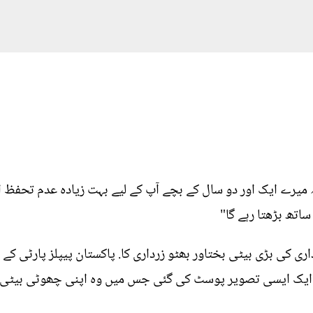
ے ایک اور دو سال کے بچے آپ کے لیے بہت زیادہ عدم تحفظ اور
اتھ بڑھتا رہے گا"
ری کی بڑی بیٹی بختاور بھٹو زرداری کا. پاکستان پیپلز پارٹی 
ی ایک ایسی تصویر پوسٹ کی گئی جس میں وہ اپنی چھوٹی بیٹی 