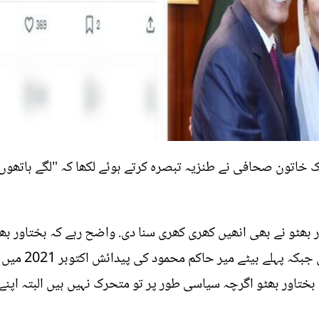
خاتون صحافی نے طنزیہ تبصرہ کرتے ہوئے لکھا کہ "لگے ہاتھوں
کو محمود چوہدری 
2022 کو ہوئی تھی. بختاور بھٹو اگرچہ سیاسی طور پر تو متحرک نہیں ہیں البتہ 