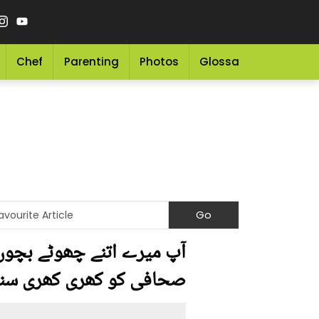
Chef
Parenting
Photos
Glossary
Grocery 
آپ میرے اتنے چھوٹے بچوں 
صحافی کو کھری کھری سنا