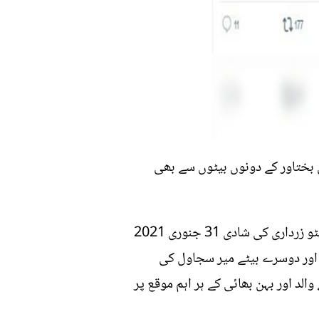
 بختاور کے دونوں بیٹوں سے بھی
خاتون کا یہ طنزیہ جملہ سن کر بختاور بھٹو نے بھی انھیں کھری کھری سنا دی. واضح رہے کہ بختاور بھٹو زرداری کی شادی 31 جنوری 2021
کے ساتھ ہوئی تھی جبکہ پہلے بیٹے میر حاکم محمود کی پیدائش اکتوبر 2021 میں اور دوسرے بیٹے میر سجاول کی
اپنے والد اور بہن بھائی کے ہر اہم موقع پر