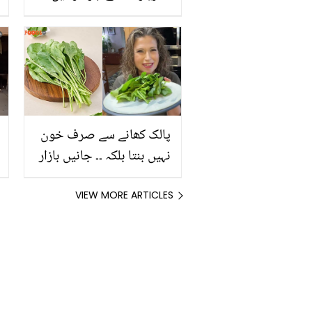
چند ہی دنوں میں آپ کو
سِلم اور اسمارٹ
پالک کھانے سے صرف خون
نہیں بنتا بلکہ ۔۔ جانیں بازار
میں سستے داموں ملنے والی
پالک کے مہنگے فائدے
VIEW MORE ARTICLES