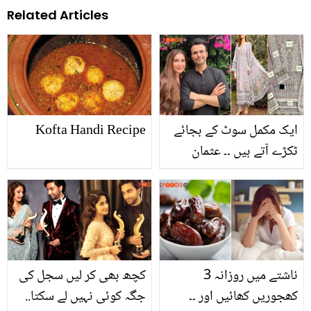
Related Articles
ایک مکمل سوٹ کے بجائے
Kofta Handi Recipe
ٹکڑے آتے ہیں ۔۔ عثمان
مختار کی اہلیہ نے مہنگے
ڈیزائنر لان سوٹ بنانے
والوں کو باتیں سنادیں،
عوام بھی متفق
ناشتے میں روزانہ 3
کچھ بھی کر لیں سجل کی
کھجوریں کھائیں اور ۔۔
جگہ کوئی نہیں لے سکتا..