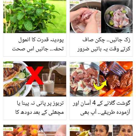
بنانے کے چند قدرتی طریقے
منرلز اور اینٹی آکسیڈنٹس
سے بھرپور اس سبزی کے
فائدے
رُک جائیں۔۔ چکن صاف
پودینہ قدرت کا انمول
کرتے وقت یہ باتیں ضرور
تحفہ۔۔ جانیں اس صحت
یاد رکھیں
بخش پتوں کے 10 حیرت
انگیز طبی فوائد
گوشت گلانے کے 4 آسان اور
تربوز پر پانی نہ پینا یا
آزمودہ طریقے۔۔ آپ بھی
مچھلی کے بعد دودھ کا
جانیں انٹرنیشنل شیف کے
استعمال۔۔ جانیں کھانوں
بتائے راز
سے متعلق غلط فہمیوں کی