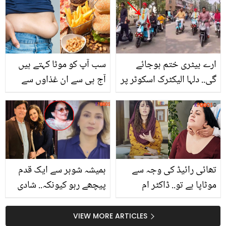
مدافعت میں اضافہ کر
کی ویڈیو بناتے رہے! شاہد
سکتے ہیں وہ بھی بہت
آفریدی کے ساتھ عمرے کے
آسانی سے
دوران کیا واقعہ پیش آیا؟
ارے بیٹری ختم ہوجائے
سب آپ کو موٹا کہتے ہیں
گی.. دلہا الیکٹرک اسکوٹر پر
آج ہی سے ان غذاوں سے
بارات لے گیا.. دیکھیں
کنارہ کشی اختیار کر لیں
دلچسپ ویڈیو
تھائی رائیڈ کی وجہ سے
ہمیشہ شوہر سے ایک قدم
موٹاپا ہے تو.. ڈاکٹر ام
پیچھے رہو کیونکہ.. شادی
راحیل کے بتائے 5 آسان
سے پہلے ماں نے کیا
ٹوٹکے جو تھائی رائیڈ کی
نصیحت کی تھی؟ بیٹیوں
VIEW MORE ARTICLES