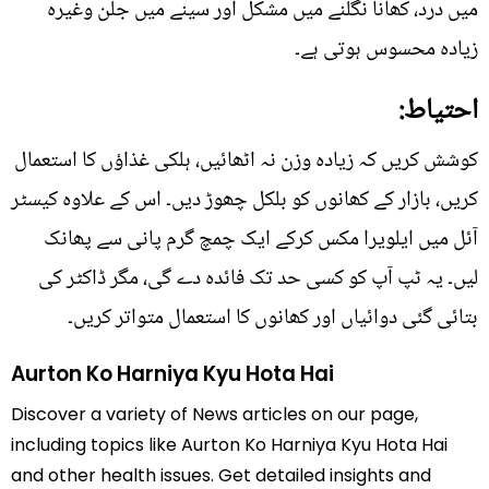
میں درد، کھانا نگلنے میں مشکل اور سینے میں جلن وغیرہ
زیادہ محسوس ہوتی ہے۔
احتیاط:
کوشش کریں کہ زیادہ وزن نہ اٹھائیں، ہلکی غذاؤں کا استعمال
کریں، بازار کے کھانوں کو بلکل چھوڑ دیں۔ اس کے علاوہ کیسٹر
آئل میں ایلویرا مکس کرکے ایک چمچ گرم پانی سے پھانک
لیں۔ یہ ٹپ آپ کو کسی حد تک فائدہ دے گی، مگر ڈاکٹر کی
بتائی گئی دوائیاں اور کھانوں کا استعمال متواتر کریں۔
Aurton Ko Harniya Kyu Hota Hai
Discover a variety of News articles on our page,
including topics like Aurton Ko Harniya Kyu Hota Hai
and other health issues. Get detailed insights and