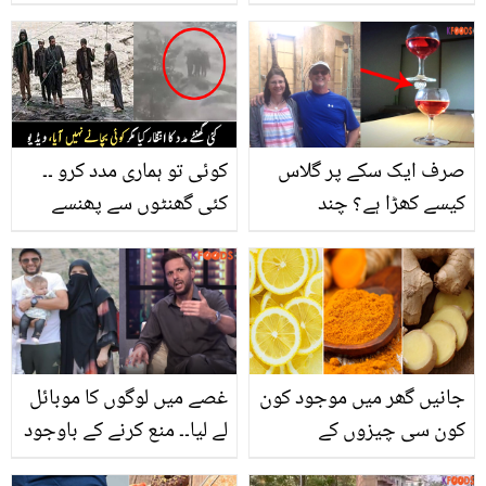
جانیں صحت مند زندگی کا
احد رضامیر کو رمشا خان
ایسا راز، جو ساری عمر آپ
کے ساتھ دیکھ کر مداحوں
کو تھکنے نہیں دے گا
کے دل کیوں ٹوٹ گئے؟
صرف ایک سکے پر گلاس
کوئی تو ہماری مدد کرو ۔۔
کیسے کھڑا ہے؟ چند
کئی گھنٹوں سے پھنسے
دلچسپ تصاویر جن میں
تھے، مدد کا انتظار کرنے
چھپے راز آپ کو بھی
والے 5 بھائیوں کو سیلابی
حیران کر دیں
ریلا بہا لے گیا، ویڈیو
جانیں گھر میں موجود کون
غصے میں لوگوں کا موبائل
کون سی چیزوں کے
لے لیا۔۔ منع کرنے کے باوجود
استعمال سے آپ اپنی قوتِ
عمرہ پر لوگ میری اور اہلیہ