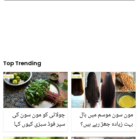
بیماری میں مفید ہیں
کی تربیت کے حوالے سے
صبا فیصل کا ویڈیو پیغام
Top Trending
مون سون موسم میں بال
چولائی کو مون سون کی
بہت زیادہ جھڑ رہے ہیں؟
سپر فوڈ سبزی کیوں کہا
جانیں بالوں کو مضبوط
جاتا ہے؟ جانیں وٹامنز،