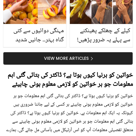
حقیقت کیا ہے اور افواہ
کیا؟
کیلے کے چھلکے پھینکنے
مہنگی دوائیوں سے کئی
سے پہلے یہ ضرور پڑھیں!
گناہ بہتر۔۔ جانیں شدید
جلد کے 3 بڑے مسائل کا
گرمی کے موسم میں آڑو
سستا اور قدرتی حل
کیوں کھانا چاہیے؟
VIEW MORE ARTICLES
خواتین کو ہرنیا کیوں ہوتا ہے؟ ڈاکٹر کی بتائی گئی اہم
معلومات جو ہر خواتین کو لازمی معلوم ہونی چاہیئے
خواتین کو ہرنیا کیوں ہوتا ہے؟ ڈاکٹر کی بتائی گئی اہم معلومات جو ہر
خواتین کو لازمی معلوم ہونی چاہیئے ہر کسی کے لیے جاننا ضروری ہیں
کیونکہ یہ ایک اہم معلومات ہے۔ خواتین کو ہرنیا کیوں ہوتا ہے؟ ڈاکٹر کی
بتائی گئی اہم معلومات جو ہر خواتین کو لازمی معلوم ہونی چاہیئے سے
متعلق تفصیلی معلومات آپ کو اس آرٹیکل میں بآسانی مل جائے گی۔ ہمارے