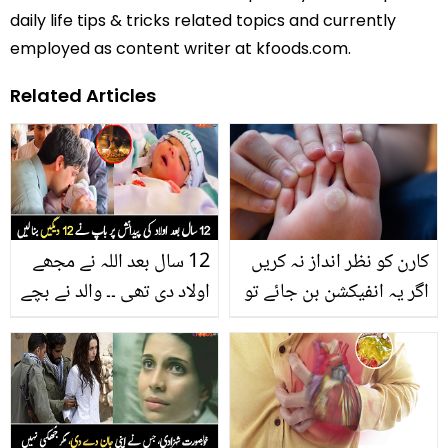
daily life tips & tricks related topics and currently
employed as content writer at kfoods.com.
Related Articles
کارن کو نظر انداز نہ کریں
12 سال بعد اللہ نے مجھے
اگر یہ انفیکشن بن جائے تو
اولاد دی تھی ۔۔ والد نے بچے
جان بھی جا سکتی ہے ۔۔
کی پیدائش پر 12 دیگیں
گھریلو نسخے آزمائیں اور
بنا لیں
پاؤں کے تلوے پر موجود
کارن سے چھٹکارہ پائیں