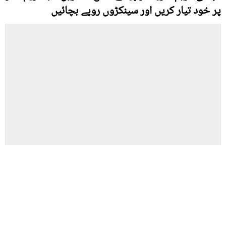
پر خود تیار کریں اور سینکڑوں روپے بچائيں