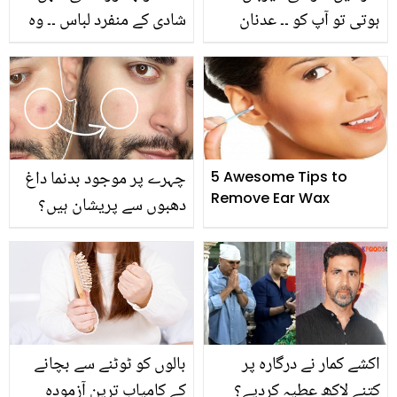
ہوتی تو آپ کو ۔۔ عدنان
شادی کے منفرد لباس ۔۔ وہ
صدیقی کا خواتین کے بارے
5 دلہنیں جنہوں نے عجیب
میں بیان سن کر مشی خان
وغریب لباس پہن کر اپنی
غصے میں آگئیں، ویڈیو
شادی کو یادگار بنایا
دیکھیں
چہرے پر موجود بدنما داغ
5 Awesome Tips to
Remove Ear Wax
دھبوں سے پریشان ہیں؟
جانیئے انہیں دور کرنے کے
چند آسان اور گھریلو نسخے
اکشے کمار نے درگارہ پر
بالوں کو ٹوٹنے سے بچانے
کتنے لاکھ عطیہ کردیے؟
کے کامیاب ترین آزمودہ