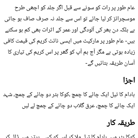
عام طور پر رات کو سونے سے قبل اگر جلد کو اچھی طرح
موسچرائز کر لیا جائے تو اس سے جلد نہ صرف صاف ہو جاتی
ہے بلکہ دن بھر کی آلودگی اور عمر کے اثرات بھی کم ہو سکتے
ہیں- عام طور پر مارکیٹ میں ایسی نائٹ کریم کی قیمت کافی
زیادہ ہوتی ہے مگر آج ہم آپ کو گھر پر اس کریم کی تیاری کا
آسان طریقہ بتائيں گے-
اجزا
بادام کا تیل ایک چائے کا چمچ ،کوکا بٹر دو چائے کے چمچ، شہد
ایک چائے کا چمچ، عرق گلاب دو چائے کے چمچ لے لیں
طریقہ کار
کوکا بٹر میں بادام کا تیل ملا کر اس کو کسی برتن میں ڈال کر