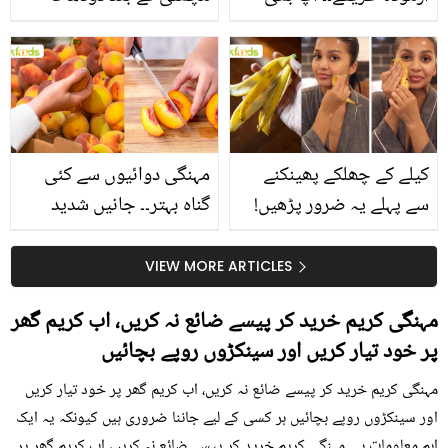
جانیں انٹرنیشنل شیف کے
استعمال۔۔ جانیں کھانوں
بتائے راز
سے متعلق غلط فہمیوں کی
حقیقت کیا ہے اور افواہ
کیا؟
کیلے کے چھلکے پھینکنے
مہنگی دوائیوں سے کئی
سے پہلے یہ ضرور پڑھیں!
گناہ بہتر۔۔ جانیں شدید
جلد کے 3 بڑے مسائل کا
گرمی کے موسم میں آڑو
سستا اور قدرتی حل
کیوں کھانا چاہیے؟
VIEW MORE ARTICLES
مہنگی کریم خرید کر پیسے ضائع نہ کریں، اب کریم گھر
پر خود تیار کریں اور سینکڑوں روپے بچائيں
مہنگی کریم خرید کر پیسے ضائع نہ کریں، اب کریم گھر پر خود تیار کریں
اور سینکڑوں روپے بچائيں ہر کسی کے لیے جاننا ضروری ہیں کیونکہ یہ ایک
اہم معلومات ہے۔ مہنگی کریم خرید کر پیسے ضائع نہ کریں، اب کریم گھر پر