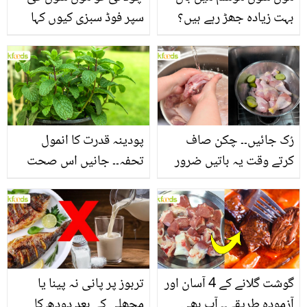
بہت زیادہ جھڑ رہے ہیں؟
سپر فوڈ سبزی کیوں کہا
جانیں بالوں کو مضبوط
جاتا ہے؟ جانیں وٹامنز،
بنانے کے چند قدرتی طریقے
منرلز اور اینٹی آکسیڈنٹس
سے بھرپور اس سبزی کے
فائدے
رُک جائیں۔۔ چکن صاف
پودینہ قدرت کا انمول
کرتے وقت یہ باتیں ضرور
تحفہ۔۔ جانیں اس صحت
یاد رکھیں
بخش پتوں کے 10 حیرت
انگیز طبی فوائد
گوشت گلانے کے 4 آسان اور
تربوز پر پانی نہ پینا یا
آزمودہ طریقے۔۔ آپ بھی
مچھلی کے بعد دودھ کا