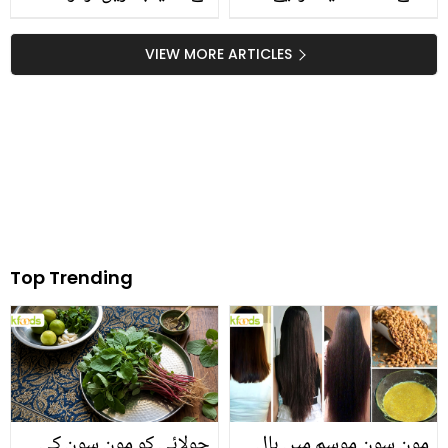
فلموں کی ناکامی کے بعد
ٹوٹکے
لنگر بانٹنے کی ویڈیو وائرل
VIEW MORE ARTICLES
Top Trending
مون سون موسم میں بال
چولائی کو مون سون کی