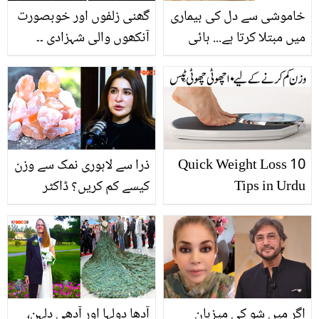
خاموشی سے دل کی بیماری
گھنی زلفوں اور خوبصورت
میں مبتلا کرتا ہے... ہائی
آنکھوں والی شہزادی ۔۔
کولیسٹرول کیا ہوتا ہے؟
شاہی خاندان کی 19 سالہ
جانیے کچھ ایسے طریقے
شہزادی، جسے گھر والے
جو گھر بیٹھے کولیسٹرول
بھی نہ بچا سکے، مگر
کو کم کرسکتے ہیں
کیوں؟ دلچسپ معلومات
10 Quick Weight Loss
ذرا سے لاہوری نمک سے وزن
Tips in Urdu
کیسے کم کریں؟ ڈاکٹر
شائستہ نے موٹاپا ختم کرنے
کا آسان طریقہ بتا دیا
اگر میں شو کی میزبان
آدھا دولہا اور آدھی دلہن،