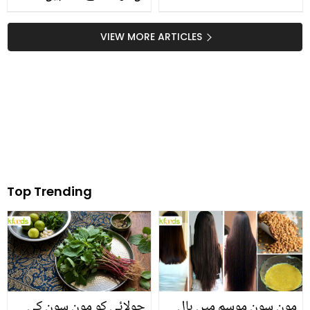
VIEW MORE ARTICLES
Top Trending
مون سون موسم میں بال
چولائی کو مون سون کی