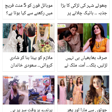
چھوٹے شہر کی لڑکی کا بڑا
موبائل فون کو 5 منٹ فریج
جذبہ ۔۔ بائیک چلانے پر
میں رکھنے سے کیا ہوتا ہے؟
لڑکوں نے کیسے اس لڑکی
جانیں ہزاروں روپے کی
کو ہراساں کیا؟ جانئے
بچت کروانے والی 4 آسان
ٹپس
صرف بھابھیاں ہی نہیں
ملازم کو بیٹا بنا کر شادی
لڑتیں، بلکہ۔۔ آمنہ ملک نے
کروائی۔۔ سعودی خاندان
جوائنٹ فیملی سسٹم کی
کی غریب ملازم کی دھوم
حقیقت کھول کے رکھ دی
دھام سے شادی کرواتے ہوئے
خوبصورت ویڈیو وائرل
جوتوں سے مارا اور پھر
پرندے ہر وقت سر پر ہی