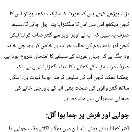
بڑے بوڑھے کہتے ہیں کہ عورت کا سلیقہ دیکھنا ہو تو اس کا
کچن دیکھو،اس سے اس کا سگھڑاپا پتہ چل جائے گا۔سلیقہ
صرف یہ نہیں کہ آپ نے اوپر اوپر سے گھر صاف کر لیا لیکن
کچن اور باتھ روم کی حالت خراب ہے،خاص کر باورچی خانہ
وہ جگہ ہے کہ جہاں عورت کے سلیقے کا امتحان شروع ہوتا ہے۔
صرف مزے مزے کے کھانے پکا لینا سگھڑاپا نہیں ہے بلکہ
چمکتا دمکتا کچن آپ کے سلیقے کا منہ بولتا ثبوت ہے۔ اسکے
ساتھ گھر والوں کی صحت بھی آپ کے باورچی خانے کی
صفائی ستھرائی سے مشروط ہے۔
چولہے اور فرش پر جما ہوا آئل:
اکثر کھانا بناتے ہوئے یا سالن میں بھگار لگاتے وقت چولہے یا