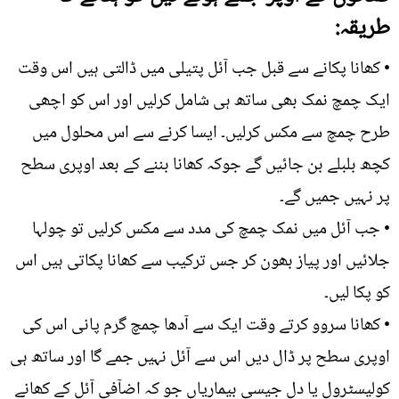
طریقہ:
• کھانا پکانے سے قبل جب آئل پتیلی میں ڈالتی ہیں اس وقت
ایک چمچ نمک بھی ساتھ ہی شامل کرلیں اور اس کو اچھی
طرح چمچ سے مکس کرلیں۔ ایسا کرنے سے اس محلول میں
کچھ بلبلے بن جائیں گے جوکہ کھانا بننے کے بعد اوپری سطح
پر نہیں جمیں گے۔
• جب آئل میں نمک چمچ کی مدد سے مکس کرلیں تو چولہا
جلائیں اور پیاز بھون کر جس ترکیب سے کھانا پکاتی ہیں اس
کو پکا لیں۔
• کھانا سروو کرتے وقت ایک سے آدھا چمچ گرم پانی اس کی
اوپری سطح پر ڈال دیں اس سے آئل نہیں جمے گا اور ساتھ ہی
کولیسٹرول یا دل جیسی بیماریاں جو کہ اضآفی آئل کے کھانے