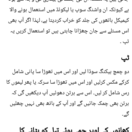
ہے کیونکہ ان واشنگ سوپ یا لیکوئڈ میں استعمال ہونے والا
کیمیکل ہاتھوں کی جلد کو خراب کردیتا ہے، لہٰذا اگر آپ بھی
اس مسئلے سے جان چھڑانا چاہتی ہیں تو استعمال کریں یہ
ٹپ ۔
ٹپ
دو چمچ بیکنگ سوڈا لیں اور اس میں تھوڑا سا پانی شامل
کرکے مکس کرلیں اور اس میں تھوڑا سا سرکہ یا پھر لیموں کا
رس شامل کر لیں۔ اس سے برتن دھوئیں آپ دیکھیں گی کہ
برتن بھی چمک جائیں گے اور آپ کے ہاتھ بھی نہیں چھلیں
گے۔
کھانوں کے اوپر جمے ہوئے تیل کو ہٹانے کا