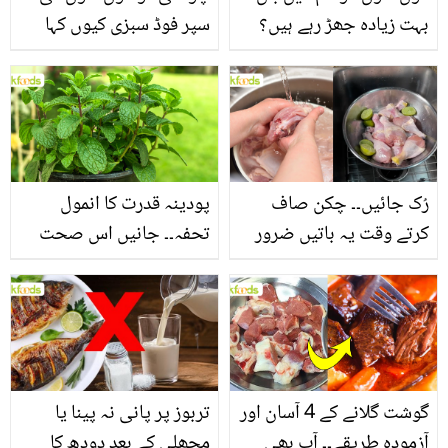
بہت زیادہ جھڑ رہے ہیں؟
سپر فوڈ سبزی کیوں کہا
جانیں بالوں کو مضبوط
جاتا ہے؟ جانیں وٹامنز،
بنانے کے چند قدرتی طریقے
منرلز اور اینٹی آکسیڈنٹس
سے بھرپور اس سبزی کے
فائدے
رُک جائیں۔۔ چکن صاف
پودینہ قدرت کا انمول
کرتے وقت یہ باتیں ضرور
تحفہ۔۔ جانیں اس صحت
یاد رکھیں
بخش پتوں کے 10 حیرت
انگیز طبی فوائد
گوشت گلانے کے 4 آسان اور
تربوز پر پانی نہ پینا یا
آزمودہ طریقے۔۔ آپ بھی
مچھلی کے بعد دودھ کا