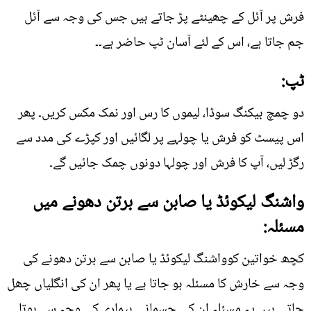
فرش پر آئل کے چھینٹے پڑ جاتے ہیں جس کی وجہ سے آئل
جم جاتا ہے، اس کے لئے آسان ٹپ حاضر ہے۔۔
ٹپ:
دو چمچ بیکنگ سوڈا، لیموں کا رس اور نمک مکس کریں۔ پھر
اس پیسٹ کو فرش یا چولہے پر لگائیں اور کپڑے کی مدد سے
رگڑ لیں، آپ کا فرش اور چولہا دونوں چمک جائیں گے۔
واشنگ لیکوئڈ یا صابن سے برتن دھونے میں
مسئلہ:
کچھ خواتین کوواشنگ لیکوئڈ یا صابن سے برتن دھونے کی
وجہ سے خارش کا مسئلہ ہو جاتا ہے یا پھر ان کی انگلیاں چھل
جاتی ہیں یہ مسئلہ ان کی جسمانی بیماری کی وجہ سے ہوتا