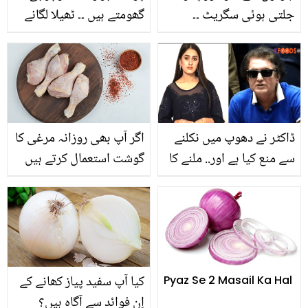
جلتی ہوئی سگریٹ ۔۔
گھومتے ہیں ۔۔ ٹھیلا لگانے
علیزے شاہ پر کس ساتھی
والے غریب بابا ایسا کیا
اداکارہ نے تشدد کرنے کا
کرتے ہیں کہ پرندے ان سے
الزام لگایا؟ درخواست دائر
اتنی محبت کرتے ہیں؟
ڈاکٹر نے دھوپ میں نکلنے
اگر آپ بھی روزانہ مرغی کا
سے منع کیا ہے اور.. ملنے کا
گوشت استعمال کرتے ہیں
کہا تھا اس لئے گھر بلایا!
تو رُکیں۔۔ جانیئے مرغی کا
خلیل الرحمٰن کے بیان پر
گوشت استعمال کرنے کہ 4
لڑکی نے کیا بتایا؟
بڑے نقصانات
کیا آپ سفید پیاز کھانے کے
Pyaz Se 2 Masail Ka Hal
اِن فوائد سے آگاہ ہیں؟