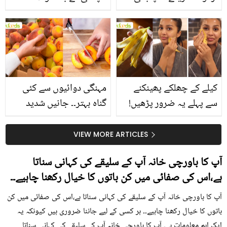
جانیں انٹرنیشنل شیف کے
استعمال۔۔ جانیں کھانوں
بتائے راز
سے متعلق غلط فہمیوں کی
حقیقت کیا ہے اور افواہ
کیا؟
کیلے کے چھلکے پھینکنے
مہنگی دوائیوں سے کئی
سے پہلے یہ ضرور پڑھیں!
گناہ بہتر۔۔ جانیں شدید
جلد کے 3 بڑے مسائل کا
گرمی کے موسم میں آڑو
سستا اور قدرتی حل
کیوں کھانا چاہیے؟
VIEW MORE ARTICLES
آپ کا باورچی خانہ آپ کے سلیقے کی کہانی سناتا
ہے،اس کی صفائی میں کن باتوں کا خیال رکھنا چاہیے۔۔
آپ کا باورچی خانہ آپ کے سلیقے کی کہانی سناتا ہے،اس کی صفائی میں کن
باتوں کا خیال رکھنا چاہیے۔۔ ہر کسی کے لیے جاننا ضروری ہیں کیونکہ یہ
ایک اہم معلومات ہے۔ آپ کا باورچی خانہ آپ کے سلیقے کی کہانی سناتا