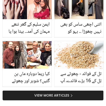
استعمال کے طریقے اور
فائدے
اتنی اچھی ساس کو بھی
ایمن سلیم کے گھر ننھے
نہیں چھوڑا ۔۔ بہو کو
مہمان کی آمد۔۔ بیٹا ہوا یا
شرارت کرنا کیسے مہنگا پڑ
بیٹی؟ نام بھی بتا دیا
گیا؟ دیکھیے
تل کے فوائد - چھوٹے سے
کیا ریما دوبارہ ماں بن
تِل کے 16 بڑے فائدے٬ آپ
گئیں؟ شوہر اور چھوٹے
بھی جانیے
بچے کے ساتھ تصویر نے
لوگوں کو حیران کردیا
VIEW MORE ARTICLES