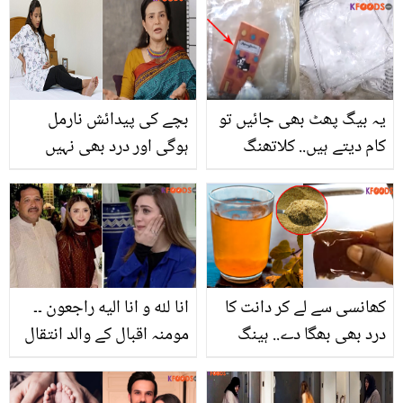
تو نہیں ہوگئی؟ ہاتھوں کے
والی پالک کے مہنگے فائدے
ذریعے بیماری پتہ لگانے کا
آسان طریقہ
یہ بیگ پھٹ بھی جائیں تو
بچے کی پیدائش نارمل
کام دیتے ہیں.. کلاتھنگ
ہوگی اور درد بھی نہیں
بیگز کے 7 انوکھے استعمال
ہوگا۔۔ منزہ عارف نے بتایا
جو کریں آپ کی بڑی مشکل
ایسا طریقہ جس سے حاملہ
آسان
عورتیں اپنی بڑی مشکل
آسان کرسکتی ہیں
کھانسی سے لے کر دانت کا
انا لله و انا الیه راجعون ۔۔
درد بھی بھگا دے.. ہینگ
مومنہ اقبال کے والد انتقال
کھا نہیں سکتے تو اس کا
کر گئے! اداکارہ نے پوسٹ
پانی کیسے بنائیں؟ جانیں
شیئر کرتے ہوئے کیا کہا؟