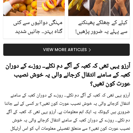
کیا؟
کیلے کے چھلکے پھینکنے
مہنگی دوائیوں سے کئی
سے پہلے یہ ضرور پڑھیں!
گناہ بہتر۔۔ جانیں شدید
جلد کے 3 بڑے مسائل کا
گرمی کے موسم میں آڑو
سستا اور قدرتی حل
کیوں کھانا چاہیے؟
VIEW MORE ARTICLES
آرزو یہی تھی کہ کعبہ کے آگے دم نکلے۔۔ روزے کے دوران
کعبہ کے سامنے انتقال کرجانے والی یہ خوش نصیب
عورت کون تھیں؟
آرزو یہی تھی کہ کعبہ کے آگے دم نکلے۔۔ روزے کے دوران کعبہ کے سامنے
انتقال کرجانے والی یہ خوش نصیب عورت کون تھیں؟ ہر کسی کے لیے جاننا
ضروری ہیں کیونکہ یہ ایک اہم معلومات ہے۔ آرزو یہی تھی کہ کعبہ کے آگے
دم نکلے۔۔ روزے کے دوران کعبہ کے سامنے انتقال کرجانے والی یہ خوش
نصیب عورت کون تھیں؟ سے متعلق تفصیلی معلومات آپ کو اس آرٹیکل