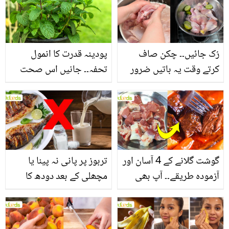
سے بھرپور اس سبزی کے
فائدے
رُک جائیں۔۔ چکن صاف
پودینہ قدرت کا انمول
کرتے وقت یہ باتیں ضرور
تحفہ۔۔ جانیں اس صحت
یاد رکھیں
بخش پتوں کے 10 حیرت
انگیز طبی فوائد
گوشت گلانے کے 4 آسان اور
تربوز پر پانی نہ پینا یا
آزمودہ طریقے۔۔ آپ بھی
مچھلی کے بعد دودھ کا
جانیں انٹرنیشنل شیف کے
استعمال۔۔ جانیں کھانوں
بتائے راز
سے متعلق غلط فہمیوں کی
حقیقت کیا ہے اور افواہ