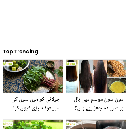
Top Trending
مون سون موسم میں بال
چولائی کو مون سون کی
بہت زیادہ جھڑ رہے ہیں؟
سپر فوڈ سبزی کیوں کہا
جانیں بالوں کو مضبوط
جاتا ہے؟ جانیں وٹامنز،
بنانے کے چند قدرتی طریقے
منرلز اور اینٹی آکسیڈنٹس