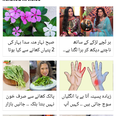
ہر ٹُچے لڑکے کے ساتھ
صبح نہار منہ سدا بہار کی
ناچتے دیکھ کر برا لگتا ہے۔۔
2 پتیاں کھانے سے کیا ہوتا
فضاء علی کی سخت باتوں
ہے؟ جانیں سدا بہار کی
پر وینا ملک نے کیا کرارا
پتیاں کس طرح آپ کی
جواب دے کر خاموش کرا
صحت اور خوبصورتی میں
دیا؟
اہم کردار ادا کرتی ہیں
زیادہ پسینہ آتا ہے یا انگلیاں
پالک کھانے سے صرف خون
سوج جاتی ہیں ۔۔ کہیں آپ
نہیں بنتا بلکہ ۔۔ جانیں بازار
کو بھی یہ خطرناک بیماری
میں سستے داموں ملنے