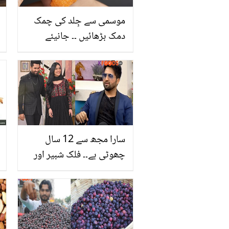
موسمی سے جِلد کی چمک
دمک بڑھائیں ۔۔ جانیئے
موسمی فیس پیک بنانے اور
استعمال کرنے کا بہترین
طریقہ جو دے آپ کی جلد
کو ایک خوبصورت احساس
سارا مجھ سے 12 سال
چھوٹی ہے۔۔ فلک شبیر اور
سارا کی نجی زندگی سے
متعلق چند دلچسپ باتیں