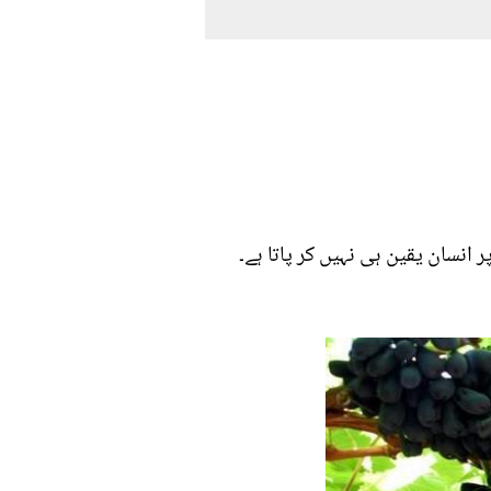
انسان یقین ہی نہیں کر پاتا ہے۔