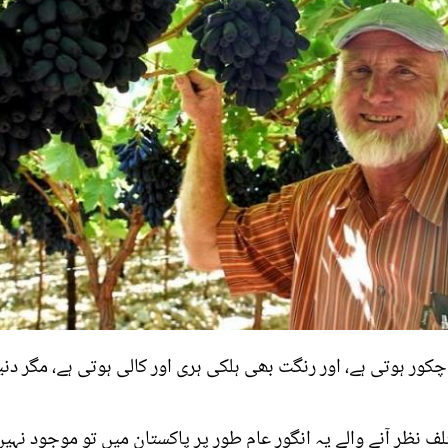
کور ہوتی ہے، اور رنگت بھی ہلکی ہری اور کالی ہوتی ہے، مگر دنیا
 نظر آنے والے یہ انگور عام طور پر پاکستان میں تو موجود نہیں