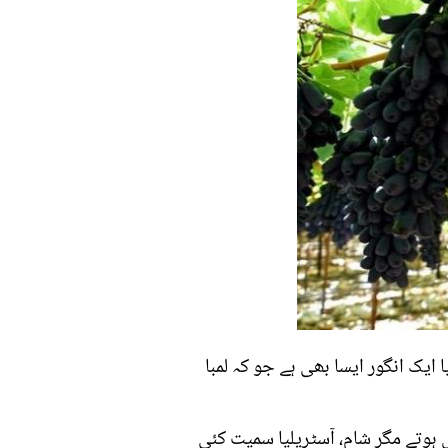
 ایک انگور ایسا بھی ہے جو کہ لمبا
 ہوتے مگر شام، آسٹریلیا سمیت کئی