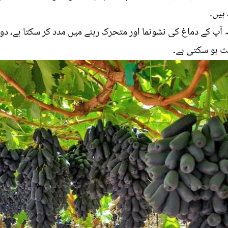
ہیں۔
کہ آپ کے دماغ کی نشونما اور متحرک رہنے میں مدد کر سکتا ہے،
بت ہو سکتی ہے۔