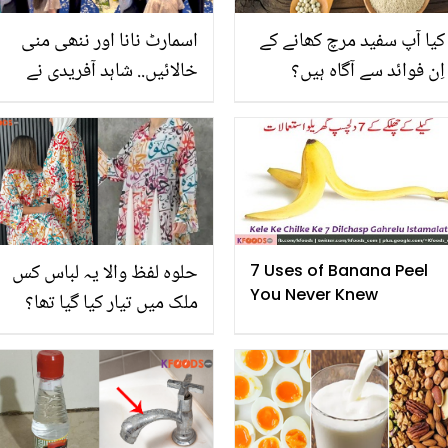
کیا آپ سفید مرچ کھانے کے
اسمارٹ نانا اور ننھی منی
اِن فوائد سے آگاہ ہیں؟
خالائیں.. شاہد آفریدی نے
نواسے کو پہلی بار گود میں
لے کر ایسا کیا کہا جو لوگ
بھی تعریف کرنے لگے؟
حلوہ لفظ والا یہ لباس کس
7 Uses of Banana Peel
You Never Knew
ملک میں تیار کیا گیا تھا؟
ڈریس تیار کرنے والے ڈیزائنر
کا بیان سامنے آگیا