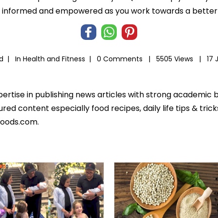
informed and empowered as you work towards a better l
ad |
In
Health and Fitness
|
0 Comments |
5505 Views |
17 
xpertise in publishing news articles with strong academic
ed content especially food recipes, daily life tips & tric
foods.com.