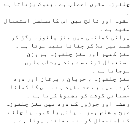
چلغوزہ مقوی اعصاب ہے ۔بھوک بڑھاتا ہے
۔
لقوہ اور فالج میں اس کامسلسل استعمال
مفید ہے ۔
پرانی کھانسی میں مغز چلغوزہ رگڑ کر
شہد میں ملا کر چٹانا مفید ہوتا ہے ۔
مغز کھیر اور مغز چلغوزہ ہم وزن
استعمال کرنے سے بند پیشاب جاری
ہوجاتا ہے ۔
مغز چلغوزہ ، جریان ، یرقان اور درد
گردہ میں بے حد مفید ہے ۔ اس کا کھانا
جسمانی گوشت کو مضبوط کرتا ہے ۔
رعشہ اور جوڑوں کے درد میں مغز چلغوزہ
صبح و شام ہمراہ پانی یا قہوہ یا چائے
کے استعمال کرنے سے فائدہ ہوتا ہے ۔