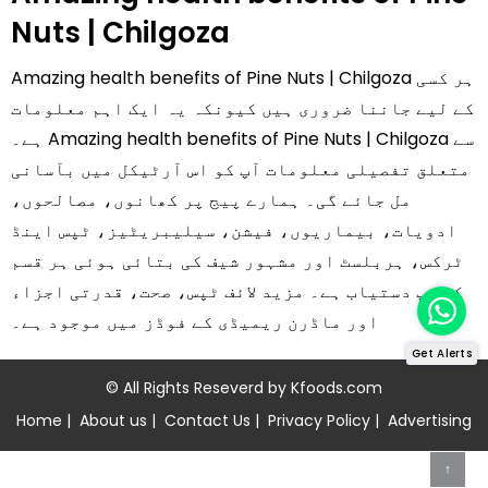
Nuts | Chilgoza
Amazing health benefits of Pine Nuts | Chilgoza ہر کسی
کے لیے جاننا ضروری ہیں کیونکہ یہ ایک اہم معلومات
ہے۔ Amazing health benefits of Pine Nuts | Chilgoza سے
متعلق تفصیلی معلومات آپ کو اس آرٹیکل میں بآسانی
مل جائے گی۔ ہمارے پیج پر کھانوں، مصالحوں،
ادویات، بیماریوں، فیشن، سیلیبریٹیز، ٹپس اینڈ
ٹرکس، ہربلسٹ اور مشہور شیف کی بتائی ہوئی ہر قسم
کی ٹپ دستیاب ہے۔ مزید لائف ٹپس، صحت، قدرتی اجزاء
اور ماڈرن ریمیڈی کے فوڈز میں موجود ہے۔
Get Alerts
© All Rights Reseverd by
Kfoods.com
Home
|
About us
|
Contact Us
|
Privacy Policy
|
Advertising
↑