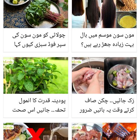
مون سون موسم میں بال
چولائی کو مون سون کی
بہت زیادہ جھڑ رہے ہیں؟
سپر فوڈ سبزی کیوں کہا
جانیں بالوں کو مضبوط
جاتا ہے؟ جانیں وٹامنز،
بنانے کے چند قدرتی طریقے
منرلز اور اینٹی آکسیڈنٹس
سے بھرپور اس سبزی کے
فائدے
رُک جائیں۔۔ چکن صاف
پودینہ قدرت کا انمول
کرتے وقت یہ باتیں ضرور
تحفہ۔۔ جانیں اس صحت
یاد رکھیں
بخش پتوں کے 10 حیرت
انگیز طبی فوائد