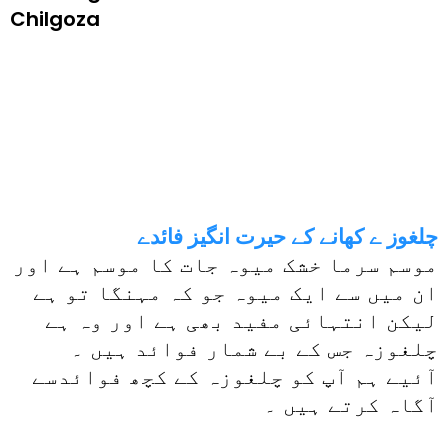
Chilgoza
چلغوز ے کھانے کے حیرت انگیز فائدے
موسم سرما خشک میوہ جات کا موسم ہے اور
ان میں سے ایک میوہ جو کہ مہنگا تو ہے
لیکن انتہائی مفید بھی ہے اور وہ ہے
چلغوزہ جس کے بے شمار فوائد ہیں ۔
آئیے ہم آپ کو چلغوزہ کے کچھ فوائدسے
آگاہ کرتے ہیں ۔