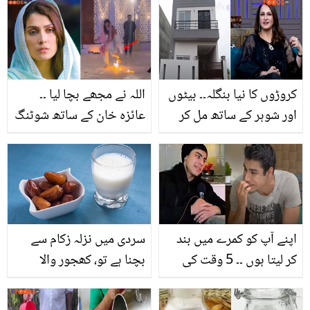
بہت سی بیماریوں کا واحد
تکلیف میں کمی لائیں
علاج
کروڑوں کا نیا بنگلہ۔۔ بیٹوں
اللہ نے مجھے بچا لیا ۔۔
اور شوہر کے ساتھ مل کر
عائزہ خان کے ساتھ شوٹنگ
بنایا۔۔ صباء فیصل نے اپنے
کے دوران کیا ہوا جو وہ
نئے آشیانے کی ویڈیو
بڑے حادثے سے بچ گئیں؟
بناڈالی
دیکھئے ویڈیو
اپنے آپ کو کمرے میں بند
سردی میں نزلہ زکام سے
کر لیتا ہوں ۔۔ 5 وقت کی
بچنا ہے تو، کھجور والا
نماز کے سوال پر نئے اداکار
دودھ استعمال کریں ۔۔
خوشحال خان کے جواب نے
جانیئے ٹھنڈے موسم میں