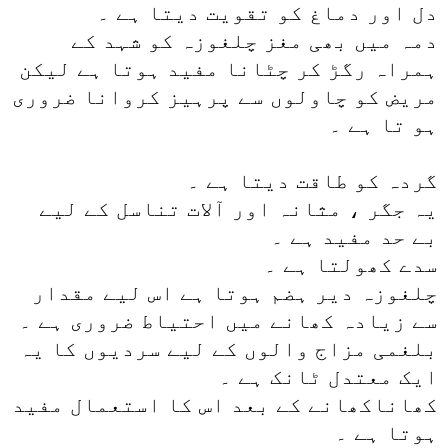
دل اور دماغ کو تقویت دیتا ہے ۔
دمہ میں بھی مغز چلغوزہ کو شہد کے
ہمراہ رگڑ کر چٹانا مفید ہوتا ہے لیکن
مریض کو چاولوں سے پرہیز کروانا ضروری
ہو تا ہے ۔
گردہ کو طاقت دیتا ہے ۔
یہ جگر ، مثانہ اور آلات تناسل کے لیے
بے حد مفید ہے ۔
سدے کھولتا ہے ۔
چلغوزہ دیر ہضم ہوتا ہے اس لیے مقدار
سے زیادہ کھانے میں احتیاط ضروری ہے ۔
بلغمی مزاج والوں کے لیے سردیوں کا یہ
ایک معتدل ٹانک ہے ۔
کھاناکھانے کے بعد اس کا استعمال مفید
ہوتا ہے ۔