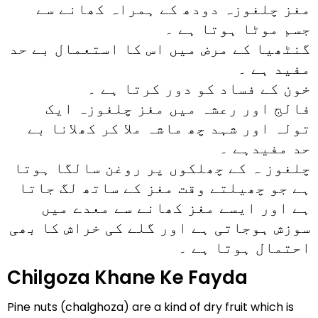
مغز چلغوزہ دودھ کے ہمراہ کھانے سے
جسم موٹا ہوتا ہے ۔
گنٹھیا کے مرض میں اس کا استعمال بے حد
مفید ہے ۔
خون کے فساد کو دور کرتا ہے ۔
فالج اور رعشہ میں مغز چلغوزہ ایک
تولہ اور شہد چھ ماشہ ملا کر کھلانا بے
حد مفیدہے ۔
چلغوز ہ کے چھلکوں پر روغن سالگا ہوتا
ہے جو چھیلتے وقت مغز کے ساتھ لگ جاتا
ہے اور ایسے مغز کھانے سے معدے میں
سوزش ہوجاتی ہے اور گلے کی خراش کا بھی
احتمال ہوتا ہے ۔
Chilgoza Khane Ke Fayda
Pine nuts (chalghoza) are a kind of dry fruit which is