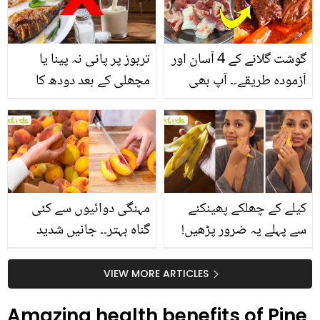
گوشت گلانے کے 4 آسان اور
تربوز پر پانی نہ پینا یا
آزمودہ طریقے۔۔ آپ بھی
مچھلی کے بعد دودھ کا
جانیں انٹرنیشنل شیف کے
استعمال۔۔ جانیں کھانوں
بتائے راز
سے متعلق غلط فہمیوں کی
حقیقت کیا ہے اور افواہ
کیا؟
کیلے کے چھلکے پھینکنے
مہنگی دوائیوں سے کئی
سے پہلے یہ ضرور پڑھیں!
گناہ بہتر۔۔ جانیں شدید
جلد کے 3 بڑے مسائل کا
گرمی کے موسم میں آڑو
سستا اور قدرتی حل
کیوں کھانا چاہیے؟
VIEW MORE ARTICLES
Amazing health benefits of Pine