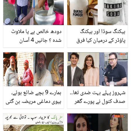
مداحوں کو جذباتی کیوں
کھجور استعمال کرنے کے
کیا؟
حیرت انگیز فوائد
بیکنگ سوڈا اور بیکنگ
دودھ خالص ہے یا ملاوٹ
پاؤڈر کے درمیان کیا فرق
شدہ ؟ جانیں 4 آسان
ہے؟ جانیئے تاکہ بیکنگ کے
طریقے جس سے آپ ایک
وقت کوئی غلطی نہ ہو
منٹ میں اصل نقل کا پتہ
جائے
لگا سکتے ہیں
شہروز پہلے بہت ضدی تھا۔۔
ہمارے 9 بچے ضائع ہوئے،
صدف کنول نے پورے گھر
بیوی دماغی مریضہ بن گئی
کو کیسے سمیٹا؟ بہروز
۔۔ بھینسوں کے باڑے میں
سبزواری نے تعریفوں کے پل
زندگی گزارنے والا بزرگ
باند دیے
جوڑا، جو ہر حال میں اللہ