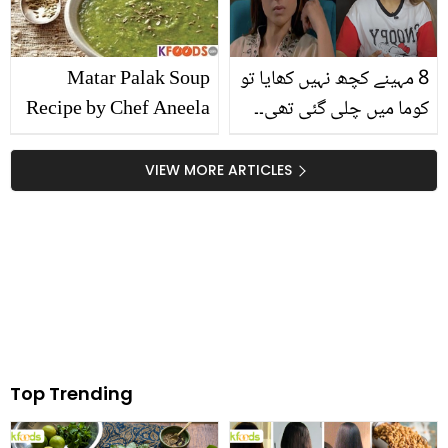
کا شکر ادا کرتا ہے، دیکھیے
8 مہینے کچھ نہیں کھایا تو
Matar Palak Soup
کوما میں چلی گئی تھی۔۔
Recipe by Chef Aneela
اداکارہ مشعل خان نے اتنے
Rizwan
دن کھانا نہ کھانے کی کیا
VIEW MORE ARTICLES
وجہ بتائی؟
Top Trending