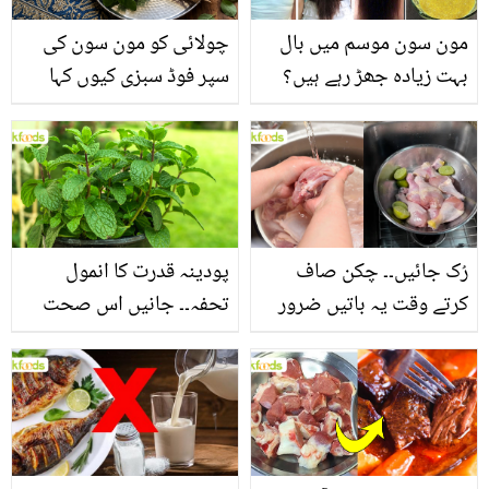
مون سون موسم میں بال
چولائی کو مون سون کی
بہت زیادہ جھڑ رہے ہیں؟
سپر فوڈ سبزی کیوں کہا
جانیں بالوں کو مضبوط
جاتا ہے؟ جانیں وٹامنز،
بنانے کے چند قدرتی طریقے
منرلز اور اینٹی آکسیڈنٹس
سے بھرپور اس سبزی کے
فائدے
رُک جائیں۔۔ چکن صاف
پودینہ قدرت کا انمول
کرتے وقت یہ باتیں ضرور
تحفہ۔۔ جانیں اس صحت
یاد رکھیں
بخش پتوں کے 10 حیرت
انگیز طبی فوائد