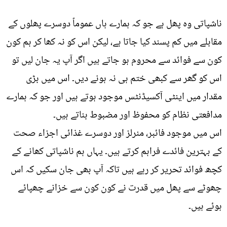
ناشپاتی وہ پھل ہے جو کہ ہمارے ہاں عموماً دوسرے پھلوں کے
مقابلے میں کم پسند کیا جاتا ہے، لیکن اس کو نہ کھا کر ہم کون
کون سے فوائد سے محروم ہو جاتے ہیں اگر آپ یہ جان لیں تو
اس کو گھر سے کبھی ختم ہی نہ ہونے دیں۔ اس میں بڑی
مقدار میں اینٹی آکسیڈنٹس موجود ہوتے ہیں اور جو کہ ہمارے
مدافعتی نظام کو محفوظ اور مضبوط بناتے ہیں۔
اس میں موجود فائبر، منرلز اور دوسرے غذائی اجزاء صحت
کے بہترین فائدے فراہم کرتے ہیں۔ یہاں ہم ناشپاتی کھانے کے
کچھ فوائد تحریر کر رہے ہیں تاکہ آپ بھی جان سکیں کہ اس
چھوٹے سے پھل میں قدرت نے کون کون سے خزانے چھپائے
ہوئے ہیں۔