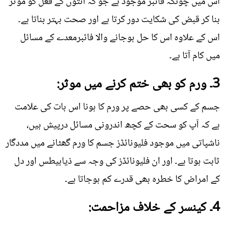
اس میں چونکہ فائبر موجود ہے جو کہ آنتوں کے فعل کو موثر
بنا کر قبض کی شکایت دور کرتا ہے اور صحت بہتر بناتا ہے۔
اس کے علاوہ اس کا حل ہوجانے والا فائبرمعدے کے مسائل
میں کام آتا ہے۔
3۔ ورم کو بھی ختم کرنے میں موثر:
جسم کے کسی بھی حصے پر ورم کا ہونا اس بات کی علامت
ہے کہ آپ کو سحت کے کچھ اندرونی مسائل درپیش ہیں،
ناشپاتی میں موجود فلیونائڈز جسم کا ورم گھٹانے میں مددگار
ثابت ہوتا ہے۔ اور ان فلیونائڈز کی وجہ سے ذیابیطس اور دل
کے امراض کا خطرہ بھی قدرے کم ہوجاتا ہے۔
4۔ کینسر کے خلاف مزاحمت: