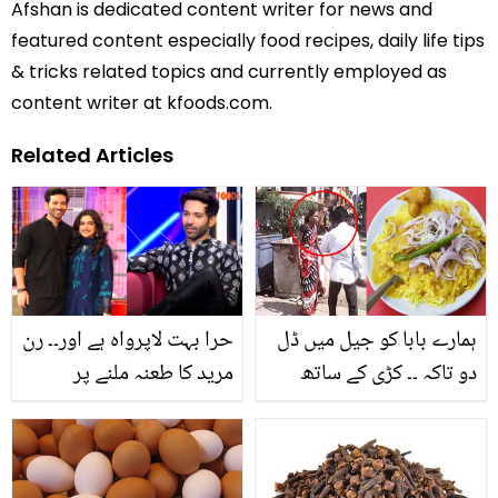
Afshan is dedicated content writer for news and
featured content especially food recipes, daily life tips
& tricks related topics and currently employed as
content writer at kfoods.com.
Related Articles
ہمارے بابا کو جیل میں ڈل
حرا بہت لاپرواہ ہے اور۔۔ رن
دو تاکہ ۔۔ کڑی کے ساتھ
مرید کا طعنہ ملنے پر
چاول نہ بنانے پر میاں بیوی
ارسلان خان نے کیا جواب
میں ہاتھا پائی، شوہر نے
دیا؟
ایسا کیا کیا جو اہلیہ فوراََ