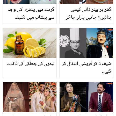
گھر پر ہیئر ڈائی کیسے
گردے میں پتھری کی وجہ
بنائیں؟ جانیں پارلر جا کر
سے پیشاب میں تکلیف
ہزاروں روپے خرچ کرنے کے
ہوتی ہے تو۔۔ چند غذائیں
بجائے گھر میں بالوں کو
جن کا استعمال گردے میں
رنگنے کا نیا اور سستا
پتھری بننے کا خطرہ بڑھا
طریقہ
دیتی ہیں
شیف ذاکر قریشی انتقال کر
لیموں کے چھلکے کے فائدے
گئے۔۔