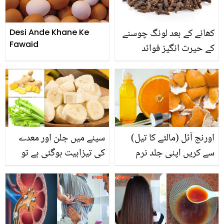
مر گئی
کھانے کے بعد لونگ چوسنے
Desi Ande Khane Ke
Fawaid
کے حیرت انگیز فوائد
اورنج آئل (مالٹے کا تیل)
سینے میں جلن اور معدے
سے کریں اپنی جلد نرم
کی تیزابیت ہوگئی ہے تو
ملائم اور چمکدار۔۔ گھر میں
جانیں 20 منٹ میں اس کو
اورنج آئل بنانا کتنا آسان ہے
ختم کرنے والی وہ 5
جانیئے شیف کا بتایا ہوا
غذائیں جو دیں آپ کو فوری
طریقہ
آرام