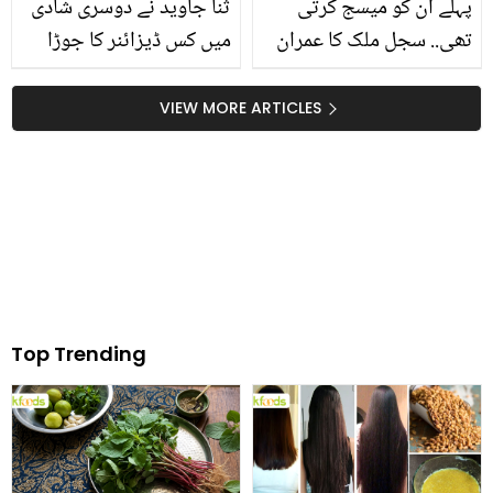
پہلے ان کو میسج کرتی
ثنا جاوید نے دوسری شادی
تھی.. سجل ملک کا عمران
میں کس ڈیزائنر کا جوڑا
اشرف سے کیا رشتہ ہے؟
پہنا؟ قیمت سن کر سب کے
جعلی نازیبا ویڈیو کے بعد
ہوش اڑ گئے
VIEW MORE ARTICLES
نیا انکشاف
Top Trending