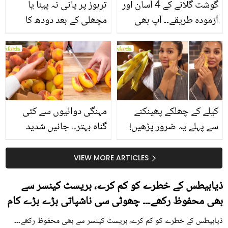
گوشت گلانے کے 4 آسان اور
تربوز پر پانی نہ پینا یا
آزمودہ طریقے۔۔ آپ بھی
مچھلی کے بعد دودھ کا
جانیں انٹرنیشنل شیف کے
استعمال۔۔ جانیں کھانوں
بتائے راز
سے متعلق غلط فہمیوں کی
حقیقت کیا ہے اور افواہ
کیا؟
کیلے کے چھلکے پھینکنے
مہنگی دوائیوں سے کئی
سے پہلے یہ ضرور پڑھیں!
گناہ بہتر۔۔ جانیں شدید
جلد کے 3 بڑے مسائل کا
گرمی کے موسم میں آڑو
سستا اور قدرتی حل
کیوں کھانا چاہیے؟
VIEW MORE ARTICLES
ذیابیطس کے خطرے کو کم کرے، بریسٹ کینسر سے
بھی محفوظ رکھے۔۔۔ چھوٹی سی ناشپاتی بڑے بڑے کام
ذیابیطس کے خطرے کو کم کرے، بریسٹ کینسر سے بھی محفوظ رکھے۔۔۔