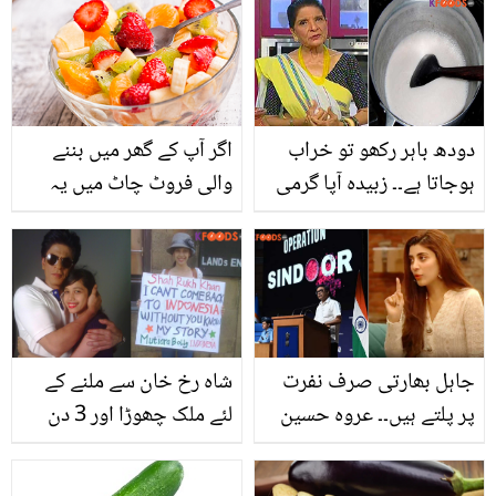
کئی یہ ٹپس آزمائیں اور ان
صارفین نے بھی کلاس لے
کی کالی رنگت سے نجات
لی
پائیں
دودھ باہر رکھو تو خراب
اگر آپ کے گھر میں بننے
ہوجاتا ہے۔۔ زبیدہ آپا گرمی
والی فروٹ چاٹ میں یہ
میں دودھ کو خراب ہونے
پھل شامل ہوتا ہے تو فوراً
سے بچانے کی کون سی اہم
۔۔۔ جانیں فروٹ چاٹ میں
ٹپ بتاتی تھیں؟
کون سے پھل شامل کرنا
خطرناک ثابت ہو سکتا ہے؟
جاہل بھارتی صرف نفرت
شاہ رخ خان سے ملنے کے
پر پلتے ہیں۔۔ عروہ حسین
لئے ملک چھوڑا اور 3 دن
نے ہندوستانیوں کو ان کی
تک کھانا نہیں کھایا۔۔ شاہ
اوقات یاد دلا دی
رخ خان نے انڈونیشئین