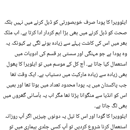
ایلوویرا کا پودا صرف خوبصورتی کو ڈبل کرنے میں نہیں بلکہ
صحت کو ڈبل کرنے میں بھی بڑا اہم کردار ادا کرتا ہے۔ اب ملک
بھر میں اس کی کاشت پہلے سے زیادہ ہونے لگی ہے کیونکہ یہ
وہ پودا ہے جو مہنگی اور سستی ہر قسم کی ادویات میں
استعمال کیا جاتا ہے۔ آج کل کے موسم میں تو ایلویرا کا پھول
بھی زیادہ سے زیادہ مارکیٹ میں دستیاب ہے۔ ایک وقت تھا
جب پاکستان میں یہ پودا محدود تعداد میں ہوتا تھا اور ہمیں
اس کو انڈیا سے منگوانا پڑتا تھا مگر اب یہ بآسانی گھروں میں
بھی لگ جاتا ہے۔
ایلوویرا کا گودا اور اس کا تیل یہ دونوں چیزیں اگر آپ روزانہ
استعمال کرنا شروع کردیں تو آپ کسی جلدی بیماری میں تو