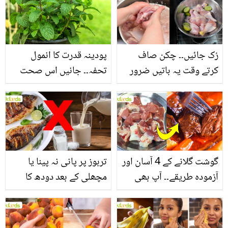
سے بھرپور اس سبزی کے
فائدے
رُک جائیں۔۔ چکن صاف
پودینہ قدرت کا انمول
کرتے وقت یہ باتیں ضرور
تحفہ۔۔ جانیں اس صحت
یاد رکھیں
بخش پتوں کے 10 حیرت
انگیز طبی فوائد
گوشت گلانے کے 4 آسان اور
تربوز پر پانی نہ پینا یا
آزمودہ طریقے۔۔ آپ بھی
مچھلی کے بعد دودھ کا
جانیں انٹرنیشنل شیف کے
استعمال۔۔ جانیں کھانوں
بتائے راز
سے متعلق غلط فہمیوں کی
حقیقت کیا ہے اور افواہ