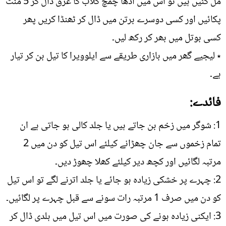
مل گئیں ہیں تو اس میں آدھا چمچ گلاب کا عرق ڈال کر 5 منٹ
پکائیں اور کسی دوسرے برتن میں ڈال کر ٹھنڈا کریں پھر
کسی بوتل میں بھر کر رکھ لیں۔
٭ لیجیے گھر میں بازاری طریقے سے ایلوویرا کا تیل بن کر تیار
ہے۔
فائدے:
1: شوگر میں زخم بن جاتے ہیں یا جلد کالی ہو جاتی ہے ان
تمام زخموں سے جان چھڑانے کیلئے اس تیل کو دن میں 2
مرتبہ لگائیں اور کچھ دیر کیلئے کھلا چھوڑ دیں۔
2: چہرے پر خشکی زیادہ ہو جائے یا جلد اترنے لگے تو اس تیل
کو دن میں صرف 1 مرتبہ رات سونے سے قبل چہرے پر لگائیں۔
3: ایکنی زیادہ ہونے کی صورت میں اس تیل میں ہلدی ڈال کر