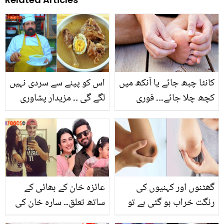
کانٹا چبھ جائے یا آنکھ میں
اس کو پینے سے سردی نہیں
کچھ چلا جائے۔۔۔ فوری
لگے گی ۔۔ مزیدار پشاوری
طبی امداد کے وہ طریقے
یخنی کے گھر بیٹھے مزے
جو سب کے لئے جاننا بہت
لینے ہیں تو جانیں بابا فوڈز
ضروری ہیں
کی یہ اسپیشل ریسیپی جو
اس موسم میں سب کو
پسند آئے
گھٹنوں اور کہنیوں کی
عائزہ خان کے بھائی کے
رنگت خراب ہو گئی ہے تو
ساتھ تعلق۔۔ سارہ خان کی
پریشان نہ ہوں بس بتائی
پرانی تصویریں وائرل !