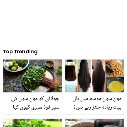
Top Trending
مون سون موسم میں بال
چولائی کو مون سون کی
بہت زیادہ جھڑ رہے ہیں؟
سپر فوڈ سبزی کیوں کہا
جانیں بالوں کو مضبوط
جاتا ہے؟ جانیں وٹامنز،
بنانے کے چند قدرتی طریقے
منرلز اور اینٹی آکسیڈنٹس