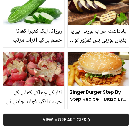
لڑکی سے مل کر کیا کہا؟
دلچسپ کہانی
یادداشت خراب ہورہی ہے یا
روزانہ ایک کھیرا کھانا
ہڈیاں ہورہی ہیں کمزور تو ۔۔
جسم پر کیا اثرات مرتب
بینگن کھانے کے وہ 6 فوائد
کرتا ہے؟
جوجان کرآج رات ہی اسے
پکانا چاہیں گے
انار کے چھلکے کھانے کے
Zinger Burger Step By
Step Recipe - Maza Esa
حیرت انگیز فوائد جاننے کے
Jo Rukny Na Dy
بعد آپ بھی اسے کبھی
پھینکیں گے نہیں
VIEW MORE ARTICLES