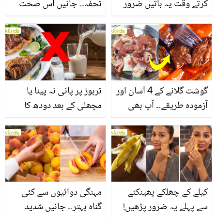
کرتے وقت یہ باتیں ضرور
تحفہ۔۔ جانیں اس صحت
یاد رکھیں
بخش پتوں کے 10 حیرت
انگیز طبی فوائد
گوشت گلانے کے 4 آسان اور
تربوز پر پانی نہ پینا یا
آزمودہ طریقے۔۔ آپ بھی
مچھلی کے بعد دودھ کا
جانیں انٹرنیشنل شیف کے
استعمال۔۔ جانیں کھانوں
بتائے راز
سے متعلق غلط فہمیوں کی
حقیقت کیا ہے اور افواہ
کیا؟
کیلے کے چھلکے پھینکنے
مہنگی دوائیوں سے کئی
سے پہلے یہ ضرور پڑھیں!
گناہ بہتر۔۔ جانیں شدید