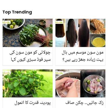
Top Trending
مون سون موسم میں بال
چولائی کو مون سون کی
بہت زیادہ جھڑ رہے ہیں؟
سپر فوڈ سبزی کیوں کہا
جانیں بالوں کو مضبوط
جاتا ہے؟ جانیں وٹامنز،
بنانے کے چند قدرتی طریقے
منرلز اور اینٹی آکسیڈنٹس
سے بھرپور اس سبزی کے
فائدے
رُک جائیں۔۔ چکن صاف
پودینہ قدرت کا انمول