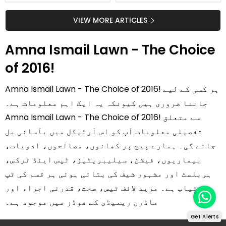
جلد کے 3 بڑے مسائل کا
گرمی کے موسم میں آڑو
سستا اور قدرتی حل
کیوں کھانا چاہیے؟
VIEW MORE ARTICLES
Amna Ismail Lawn - The Choice
of 2016!
Amna Ismail Lawn - The Choice of 2016! ہر کسی کے لیے
جاننا ضروری ہیں کیونکہ یہ ایک اہم معلومات ہے۔
Amna Ismail Lawn - The Choice of 2016! سے متعلق
تفصیلی معلومات آپ کو اس آرٹیکل میں بآسانی مل
جائے گی۔ ہمارے پیج پر کھانوں، مصالحوں، ادویات،
بیماریوں، فیشن، سیلیبریٹیز، ٹپس اینڈ ٹرکس،
ہربلسٹ اور مشہور شیف کی بتائی ہوئی ہر قسم کی ٹپ
دستیاب ہے۔ مزید لائف ٹپس، صحت، قدرتی اجزاء اور
ماڈرن ریمیڈی کے فوڈز میں موجود ہے۔
Get Alerts