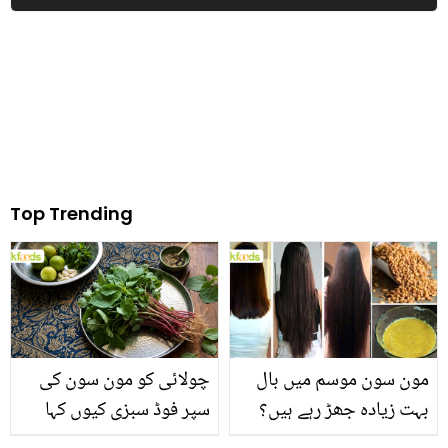
مثال بن گئی
کو کیا کرارا جواب دیا؟
Top Trending
مون سون موسم میں بال
چولائی کو مون سون کی
بہت زیادہ جھڑ رہے ہیں؟
سپر فوڈ سبزی کیوں کہا
جانیں بالوں کو مضبوط
جاتا ہے؟ جانیں وٹامنز،