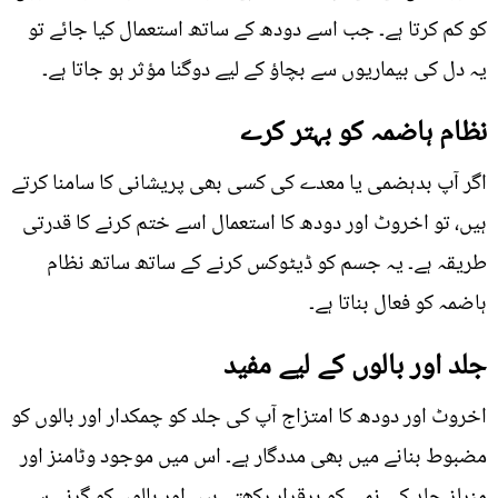
کو کم کرتا ہے۔ جب اسے دودھ کے ساتھ استعمال کیا جائے تو
یہ دل کی بیماریوں سے بچاؤ کے لیے دوگنا مؤثر ہو جاتا ہے۔
نظام ہاضمہ کو بہتر کرے
اگر آپ بدہضمی یا معدے کی کسی بھی پریشانی کا سامنا کرتے
ہیں، تو اخروٹ اور دودھ کا استعمال اسے ختم کرنے کا قدرتی
طریقہ ہے۔ یہ جسم کو ڈیٹوکس کرنے کے ساتھ ساتھ نظام
ہاضمہ کو فعال بناتا ہے۔
جلد اور بالوں کے لیے مفید
اخروٹ اور دودھ کا امتزاج آپ کی جلد کو چمکدار اور بالوں کو
مضبوط بنانے میں بھی مددگار ہے۔ اس میں موجود وٹامنز اور
منرلز جلد کی نمی کو برقرار رکھتے ہیں اور بالوں کو گرنے سے