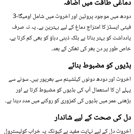
دماغی طاقت میں اضافہ
دودھ میں موجود پروٹین اور اخروٹ میں شامل اومیگا-3
فیٹی ایسڈز کا امتزاج دماغ کے لیے بہترین ہے۔ یہ نہ صرف
یادداشت کو بہتر بناتا ہے بلکہ ذہنی دباؤ کو بھی کم کرتا ہے،
خاص طور پر دن بھر کی تھکن کے بعد۔
ہڈیوں کو مضبوط بنائے
اخروٹ اور دودھ دونوں کیلشیئم سے بھرپور ہیں۔ سونے سے
پہلے ان کا استعمال آپ کی ہڈیوں کو مضبوط کرتا ہے اور
بڑھتی عمر میں ہڈیوں کی کمزوری کو روکنے میں مدد دیتا ہے۔
دل کی صحت کے لیے شاندار
اخروٹ دل کے لیے نہایت مفید ہے کیونکہ یہ خراب کولیسٹرول