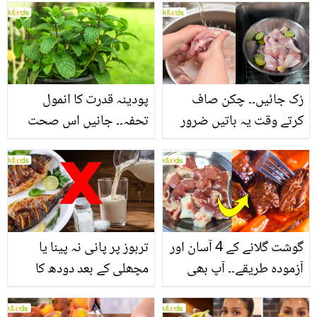
بنانے کے چند قدرتی طریقے
منرلز اور اینٹی آکسیڈنٹس
سے بھرپور اس سبزی کے
فائدے
رُک جائیں۔۔ چکن صاف
پودینہ قدرت کا انمول
کرتے وقت یہ باتیں ضرور
تحفہ۔۔ جانیں اس صحت
یاد رکھیں
بخش پتوں کے 10 حیرت
انگیز طبی فوائد
گوشت گلانے کے 4 آسان اور
تربوز پر پانی نہ پینا یا
آزمودہ طریقے۔۔ آپ بھی
مچھلی کے بعد دودھ کا
جانیں انٹرنیشنل شیف کے
استعمال۔۔ جانیں کھانوں
بتائے راز
سے متعلق غلط فہمیوں کی