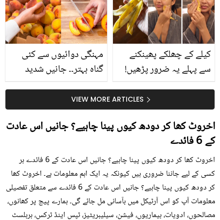
حقیقت کیا ہے اور افواہ
کیا؟
کیلے کے چھلکے پھینکنے
مہنگی دوائیوں سے کئی
سے پہلے یہ ضرور پڑھیں!
گناہ بہتر۔۔ جانیں شدید
جلد کے 3 بڑے مسائل کا
گرمی کے موسم میں آڑو
سستا اور قدرتی حل
کیوں کھانا چاہیے؟
VIEW MORE ARTICLES
اخروٹ کھا کر دودھ کیوں پینا چاہیے؟ جانیں اس عادت
کے 6 فائدے
اخروٹ کھا کر دودھ کیوں پینا چاہیے؟ جانیں اس عادت کے 6 فائدے ہر
کسی کے لیے جاننا ضروری ہیں کیونکہ یہ ایک اہم معلومات ہے۔ اخروٹ کھا
کر دودھ کیوں پینا چاہیے؟ جانیں اس عادت کے 6 فائدے سے متعلق تفصیلی
معلومات آپ کو اس آرٹیکل میں بآسانی مل جائے گی۔ ہمارے پیج پر کھانوں،
مصالحوں، ادویات، بیماریوں، فیشن، سیلیبریٹیز، ٹپس اینڈ ٹرکس، ہربلسٹ