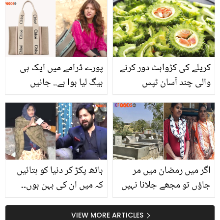
پانی کے 5 کرشماتی فوائد
جو کریں آپ کی بھی بڑی
مشکل آسان
کریلے کی کڑواہٹ دور کرنے
پورے ڈرامے میں ایک ہی
والی چند آسان ٹپس
بیگ لیا ہوا ہے.. جانیں
دنانیر مبین کے اس بیگ کی
ہوش اڑا دینے والی قیمت
کیا ہے؟
اگر میں رمضان میں مر
ہاتھ پکڑ کر دنیا کو بتائیں
جاؤں تو مجھے جلانا نہیں
کہ میں ان کی بہن ہوں۔۔
دفنا دینا ۔۔ ہندو خاتون کی
عمران اشرف نے بہن ہونے
وصیت جو دوسروں کے لیے
کا دعویٰ کرنے والی عورت
VIEW MORE ARTICLES