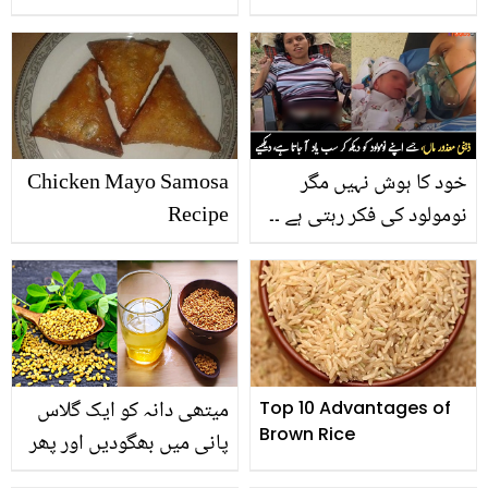
ہو۔۔ سعود کی جویریہ سے
خوفِ خُدا کرو ۔۔ ڈرامے میں
پہلی ملاقات کہاں ہوئی
نماز کے وقت گانا لگانے پر
تھی؟ نجی زندگی سے
اداکار خالد انعم پھٹ پڑے
متعلق دلچسپ باتیں
خود کا ہوش نہیں مگر
Chicken Mayo Samosa
نومولود کی فکر رہتی ہے ۔۔
Recipe
ذہنی معذور ماں، جس کی
ممتا نے سب کو رُلا دیا،
دیکھیے
میتھی دانہ کو ایک گلاس
Top 10 Advantages of
Brown Rice
پانی میں بھگودیں اور پھر
پی لیں۔۔ میتھی دانہ کے