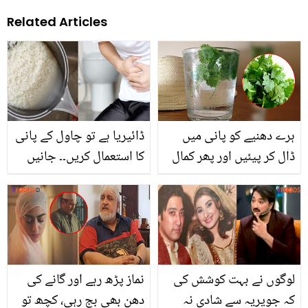
Related Articles
ہرے دھنیے کو پانی میں
ڈائیریا ہے تو چاول کے پانی
ڈال کر پیئیں اور پھر کمال
کا استعمال کریں۔۔ جانیں
دیکھیں ایسا زبردست
چاول کے پانی سے ڈائیریا
نسخہ کہ جان کر آپ بھی
کے علاج کا مکمل طریقہ کار
آزمائے بنا رہ نہ پائیں گے
تاکہ آپ گھر میں خود کر
سکیں اس کا آسان علاج
لوگوں نے بہت کوشش کی
نماز پڑھ رہے اور گانے کی
کہ جویریہ سے شادی نہ
دھن بھی بج رہی، کچھ تو