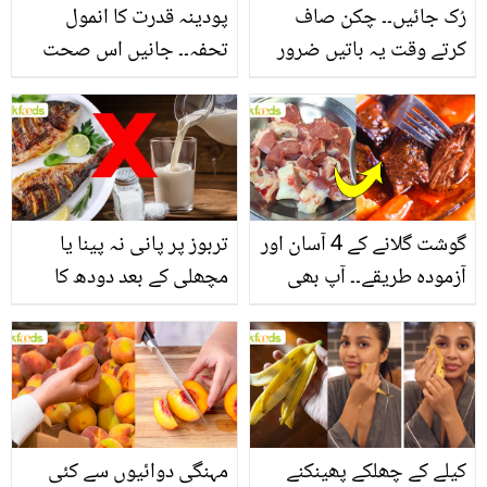
رُک جائیں۔۔ چکن صاف
پودینہ قدرت کا انمول
کرتے وقت یہ باتیں ضرور
تحفہ۔۔ جانیں اس صحت
یاد رکھیں
بخش پتوں کے 10 حیرت
انگیز طبی فوائد
گوشت گلانے کے 4 آسان اور
تربوز پر پانی نہ پینا یا
آزمودہ طریقے۔۔ آپ بھی
مچھلی کے بعد دودھ کا
جانیں انٹرنیشنل شیف کے
استعمال۔۔ جانیں کھانوں
بتائے راز
سے متعلق غلط فہمیوں کی
حقیقت کیا ہے اور افواہ
کیا؟
کیلے کے چھلکے پھینکنے
مہنگی دوائیوں سے کئی