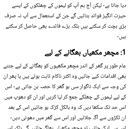
دیا جاتا ہے- لیکن آج ہم آپ کو لیموں کے چھلکوں کے ایسے
حیرت انگیز فوائد بتائيں گے جن کے استعمال سے آپ نہ صرف
بڑی بچت کر سکتے ہیں بلکہ بڑے فائدے بھی حاصل کر سکتے
ہیں-
1: مچھر مکھیاں بھگانے کے لیے
عام طور پر گھر کے اندر مچھر مکھیوں کو بھگانے کے لیے جتنے
بھی اقدامات کیے جائيں وہ اکثر ناکام ثابت ہوتے ہیں یا پھر ان
کی وجہ سے ایک ناگوار سی بو گھر کا حصہ بن جاتی ہے- اس
کے لیے لیموں کے چھلکے جمع کر لیا کریں اور ان کو دھوپ میں
اس حد تک سکھا دیں کہ وہ بالکل کڑک ہو جائيں اس کے بعد
ان ٹکڑوں سے آگ جلائيں اور اس سے گھر میں دھونی دیں-
اس سے ایک جانب تو مچھر مکھیاں بھاگ جائيں گے بلکہ اس