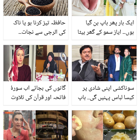
ایک بار پھر باپ بن گیا
حافظہ تیز کرنا ہو یا ناک
ہوں۔۔ ایاز سمو کے گھر بیٹا
کی الرجی سے نجات۔۔
ہوا یا بیٹی؟ خوشی کی
جانیئے کلونجی کا تیل کون
خبر شئیر کردی
کونسی بیماریوں میں شفاء
بخش ہے؟
سوناکشی اپنی شادی پر
گانوں کی بجائے اب سورۂ
کیسا لباس پہنیں گی.. باپ
فاتحہ اور قرآن کی تلاوت
کو بتائے بغیر کارڈ بھی
کرتی ہوں ۔۔ مشہور امریکی
بانٹ دیے! شتروگن سنہا نے
گلوکارہ جینیفر کے بطور
مسلمان لڑکے سے بیٹی کی
مسلمان 11 سال کیسے
شادی پر کیا کہا؟
گزرے؟ ان کی خوبصورت