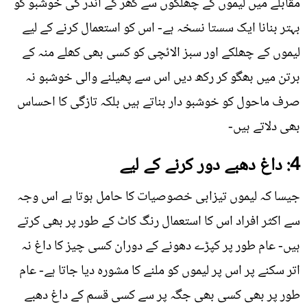
مقابلے میں لیموں کے چھلکوں سے گھر کے اندر کی خوشبو کو
بہتر بنانا ایک سستا نسخہ ہے- اس کو استعمال کرنے کے لیے
لیموں کے چھلکے اور سبز الائچی کو کسی بھی کھلے منہ کے
برتن میں بھگو کر رکھ دیں اس سے پھیلنے والی خوشبو نہ
صرف ماحول کو خوشبو دار بناتے ہیں بلکہ تازگی کا احساس
بھی دلاتے ہیں-
4: داغ دھبے دور کرنے کے لیے
جیسا کہ لیموں تیزابی خصوصیات کا حامل ہوتا ہے اس وجہ
سے اکثر افراد اس کا استعمال رنگ کاٹ کے طور پر بھی کرتے
ہیں- عام طور پر کپڑے دھونے کے دوران کسی چیز کا داغ نہ
اتر سکنے پر اس پر لیموں کو ملنے کا مشورہ دیا جاتا ہے- عام
طور پر بھی کسی بھی جگہ پر سے کسی قسم کے داغ دھبے