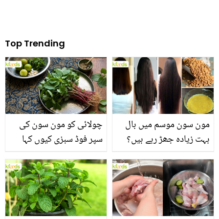
Top Trending
مون سون موسم میں بال
چولائی کو مون سون کی
بہت زیادہ جھڑ رہے ہیں؟
سپر فوڈ سبزی کیوں کہا
جانیں بالوں کو مضبوط
جاتا ہے؟ جانیں وٹامنز،
بنانے کے چند قدرتی طریقے
منرلز اور اینٹی آکسیڈنٹس
سے بھرپور اس سبزی کے
فائدے