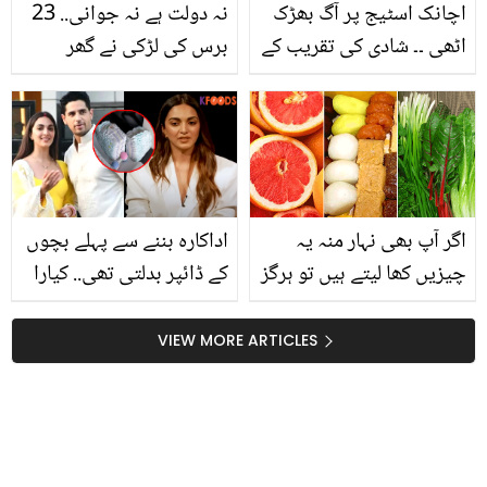
اچانک اسٹیج پر آگ بھڑک
نہ دولت ہے نہ جوانی.. 23
اٹھی ۔۔ شادی کی تقریب کے
برس کی لڑکی نے گھر
دوران آگ نے شادی کا دن
والوں کی ناراضی کے
خراب کر دیا
باوجود 80 سال کے بوڑھے
سے شادی کیوں کی؟
اگر آپ بھی نہار منہ یہ
اداکارہ بننے سے پہلے بچوں
چیزیں کھا لیتے ہیں تو ہرگز
کے ڈائپر بدلتی تھی.. کیارا
نہ کھائیں ورنہ ۔۔۔۔۔ 5 ایسی
ایڈوانی کس جگہ نوکری
چیزیں جو ڈاکٹرز نہار منہ
کرتی تھیں؟ ماضی سے
VIEW MORE ARTICLES
کھانے سے منع کرتے ہیں
متعلق چند انکشافات