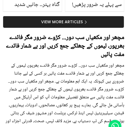
سے پہلے یہ ضرور پڑھیں!
گناہ بہتر۔۔ جانیں شدید
جلد کے 3 بڑے مسائل کا
گرمی کے موسم میں آڑو
سستا اور قدرتی حل
کیوں کھانا چاہیے؟
VIEW MORE ARTICLES
مچھر اور مکھیاں سب دور... کڑوے ضرور مگر فائدے
بھرپور، لیموں کے چھلکے جمع کریں اور بے شمار فائدے
مفت پائيں
مچھر اور مکھیاں سب دور... کڑوے ضرور مگر فائدے بھرپور، لیموں کے
چھلکے جمع کریں اور بے شمار فائدے مفت پائيں ہر کسی کے لیے جاننا
ضروری ہیں کیونکہ یہ ایک اہم معلومات ہے۔ مچھر اور مکھیاں سب دور...
کڑوے ضرور مگر فائدے بھرپور، لیموں کے چھلکے جمع کریں اور بے شمار
فائدے مفت پائيں سے متعلق تفصیلی معلومات آپ کو اس آرٹیکل میں
بآسانی مل جائے گی۔ ہمارے پیج پر کھانوں، مصالحوں، ادویات، بیماریوں،
فیشن، سیلیبریٹیز، ٹپس اینڈ ٹرکس، ہربلسٹ اور مشہور شیف کی بتائی
ہوئی ہر قسم کی ٹپ دستیاب ہے۔ مزید لائف ٹپس، صحت، قدرتی اجزاء اور