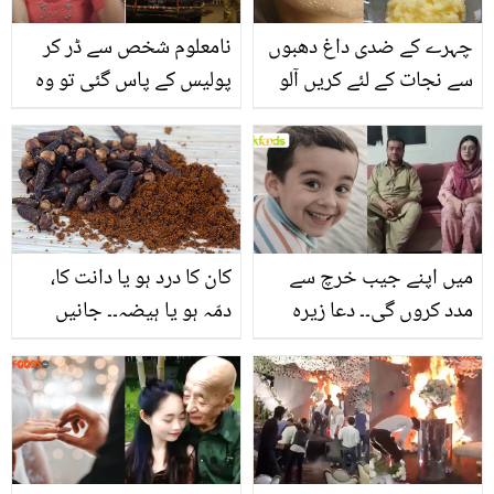
آواز میں تلاوت نے سب کو
چہرے کے ضدی داغ دھبوں
نامعلوم شخص سے ڈر کر
موم کر دیا، دیکھیے
سے نجات کے لئے کریں آلو
پولیس کے پاس گئی تو وہ
کے رس کا استعمال، جانیئے
الٹا ۔۔ نادیہ حسین نے اپنے
آلو کے رس سے کس طرح
ساتھ ہونے والے خطرناک
چہرے کو صاف اور شفاف
واقعہ کے بارے میں بتا دیا
بنایا جا سکتا ہے؟
میں اپنے جیب خرچ سے
کان کا درد ہو یا دانت کا،
مدد کروں گی۔۔ دعا زیرہ
دمّہ ہو یا ہیضہ۔۔ جانیں
ابراہیم کے گھر پہنچ گئیں!
لونگ کے 10 چونکا دینے
والد سے ملاقات میں کیا
والے فائدے اور صحیح
کہا؟
استعمال کے طریقے