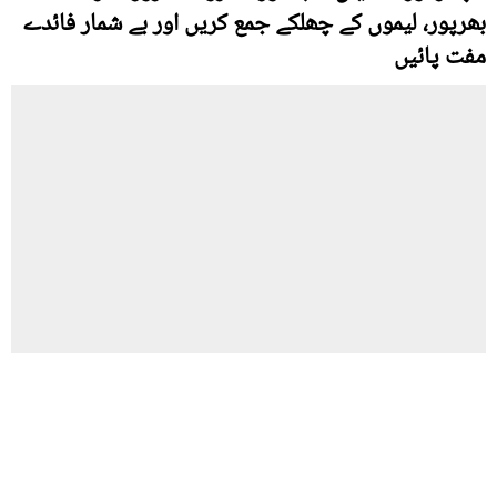
بھرپور، لیموں کے چھلکے جمع کریں اور بے شمار فائدے
مفت پائيں