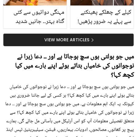
کیلے کے چھلکے پھینکنے
مہنگی دوائیوں سے کئی
سے پہلے یہ ضرور پڑھیں!
گناہ بہتر۔۔ جانیں شدید
جلد کے 3 بڑے مسائل کا
گرمی کے موسم میں آڑو
سستا اور قدرتی حل
کیوں کھانا چاہیے؟
VIEW MORE ARTICLES
میں جو بولتی ہوں سچ ہوجاتا ہے اور ۔۔ دعا زہرا نے
نوجوانوں کی خامیاں بتاتے ہوئے اپنے بارے میں کیا
کچھ کہا؟
میں جو بولتی ہوں سچ ہوجاتا ہے اور ۔۔ دعا زہرا نے نوجوانوں کی خامیاں
بتاتے ہوئے اپنے بارے میں کیا کچھ کہا؟ ہر کسی کے لیے جاننا ضروری ہیں
کیونکہ یہ ایک اہم معلومات ہے۔ میں جو بولتی ہوں سچ ہوجاتا ہے اور ۔۔ دعا
زہرا نے نوجوانوں کی خامیاں بتاتے ہوئے اپنے بارے میں کیا کچھ کہا؟ سے
متعلق تفصیلی معلومات آپ کو اس آرٹیکل میں بآسانی مل جائے گی۔ ہمارے
پیج پر کھانوں، مصالحوں، ادویات، بیماریوں، فیشن، سیلیبریٹیز، ٹپس اینڈ