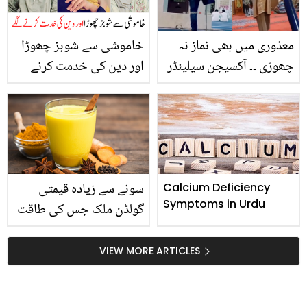
معذوری میں بھی نماز نہ
خاموشی سے شوبز چھوڑا
چھوڑی ۔۔ آکسیجن سیلینڈر
اور دین کی خدمت کرنے
مسجد میں لا کر نماز پڑھنے
لگے ۔۔ مشہور اداکار جنہوں
والے افراد کی ایمان تازہ
نے شوبز کو ہمیشہ کے لیے
کردینے والی ویڈیوز
خیرباد کہہ کر دین کا راستہ
اپنا لیا
سونے سے زیادہ قیمتی
Calcium Deficiency
Symptoms in Urdu
گولڈن ملک جس کی طاقت
اور افادیت صرف پینے والا
ہی جان سکتاہے
VIEW MORE ARTICLES