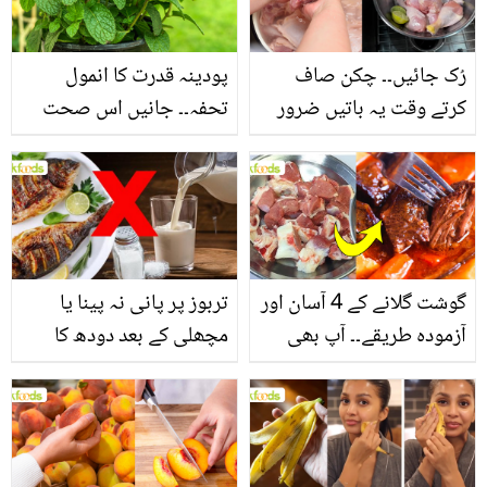
فائدے
رُک جائیں۔۔ چکن صاف
پودینہ قدرت کا انمول
کرتے وقت یہ باتیں ضرور
تحفہ۔۔ جانیں اس صحت
یاد رکھیں
بخش پتوں کے 10 حیرت
انگیز طبی فوائد
گوشت گلانے کے 4 آسان اور
تربوز پر پانی نہ پینا یا
آزمودہ طریقے۔۔ آپ بھی
مچھلی کے بعد دودھ کا
جانیں انٹرنیشنل شیف کے
استعمال۔۔ جانیں کھانوں
بتائے راز
سے متعلق غلط فہمیوں کی
حقیقت کیا ہے اور افواہ
کیا؟