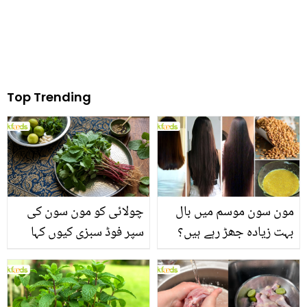
Top Trending
مون سون موسم میں بال
چولائی کو مون سون کی
بہت زیادہ جھڑ رہے ہیں؟
سپر فوڈ سبزی کیوں کہا
جانیں بالوں کو مضبوط
جاتا ہے؟ جانیں وٹامنز،
بنانے کے چند قدرتی طریقے
منرلز اور اینٹی آکسیڈنٹس
سے بھرپور اس سبزی کے