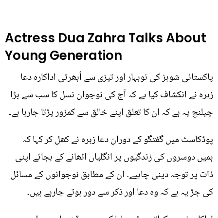
Actress Dua Zahra Talks About
Young Generation
پاکستانی شوبز کی نوبہار اور تیزی سے اُبھرتی اداکارہ دعا
زہرہ نے انکشاف کیا ہے کہ آج کی نوجوان نسل کا سب سے بڑا
چیلنج یہ ہے کہ ان کا تعلق اپنے خالق سے کمزور پڑتا جارہا ہے۔
پوڈکاسٹ میں گفتگو کے دوران دعا زہرہ نے کھل کر کہا کہ
ہمیں دوسروں کی زندگیوں پر انگلیاں اٹھانے کے بجائے اپنی
ذات پر توجہ دینی چاہیے۔ ان کے مطابق نوجوانوں کے مسائل
کی جڑ یہ ہے کہ وہ دعا اور ذکر سے دور ہوتے جارہے ہیں۔