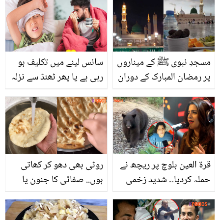
مسجدِ نبوی ﷺ کے میناروں
سانس لینے میں تکلیف ہو
پر رمضان المبارک کے دوران
رہی ہے یا پھر ٹھنڈ سے نزلہ
سرخ روشنی جلانے کی
زکام۔۔۔ سردی میں ہونے
حقیقت کیا ہے؟ جانیں
والی 5 عام بیماریاں جن
قدیم راز
سے ہر کوئی پریشان ہے
جانیں ان بچنے کی آسان
ٹپس
قرۃ العین بلوچ پر ریچھ نے
روٹی بھی دھو کر کھاتی
حملہ کردیا۔۔ شدید زخمی
ہوں.. صفائی کا جنون یا
حالت میں ہسپتال منتقل!
کچھ اور؟ لڑکی کی روٹی
گلوکارہ اب کیسی ہیں؟
دھو کر کھانے کی حیران کن