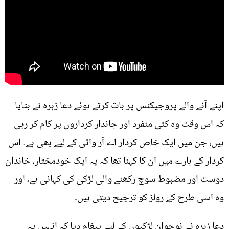
اپنے آنے والے پروجیکٹس پر بات کرتے ہوئے دعا زہرہ نے بتایا
کہ اس وقت وہ کئی منفرد اور جاندار کرداروں پر کام کر رہی
ہیں، جن میں ایک خاص کردار اے آر وائی کے لیے بھی ہے۔ اس
کردار کے بارے میں ان کا کہنا تھا کہ یہ ایک خودمختار، خاندان
دوست اور مضبوط سوچ رکھنے والی لڑکی کی کہانی ہے، اور
وہ اسی طرح کے رولز کو ترجیح دیتی ہیں۔
دعا زہرہ نے نوجوان لڑکیوں کے لیے پیغام دیا کہ انہیں یہ