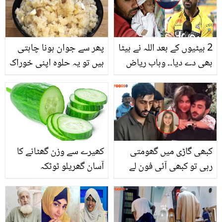
ویڈیو وائرل
2 بیٹیوں کے بعد اللہ نے بیٹا
پھر سے جوان ہونا چاہتی
بھی دے دیا۔۔ وہاب ریاض
ہیں تو یہ حلوہ اپنی خوراک
نے والد کی یاد میں بیٹے کا
میں ضرور شامل
کیا نام رکھا؟
کریں،جانیے لیکوریا، کمر
درد، ہارمونز کی خرابی کا
مسئلہ کیسے دنوں میں حل
کیا جائے۔۔
کبھی گاڑی میں گھومتی
کھیرے سے وزن گھٹانے کا
رہی تو کبھی آئی فون لے
آسان گھریلو ٹوٹکہ
لیا۔۔ سامعہ حجاب کیس
میں قصور کس کا؟ نئے
انکشافات