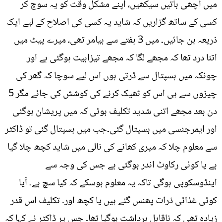
میں اچھی باتیں سیکھیں، اپنے مشکل وقت کو یہ سوچ کر
کسی کے ساتھ گزاریں کہ شاید یہ کسی کی اصلاح کے لیے ایک
ذریعہ بن جائیں۔ میں 3 ہفتے سے بیامر تھی، میرے پیٹ میں
اتنا درد تھا کہ مجھے لگا کہ مجھے تیزابیت ہوگئی ہے اور
چونکہ میں ہسپتال سے ڈرتی ہوں اس لیے سوچا کہ گھر کی
چیزوں سے ہی اس کو ٹھیک کرنے کی کوشش کی جائے مگر 5
دن بعد مجھے اتنی شدید تکلیف ہوئی کہ میں پریشان ہوگئی
اور ایمرجنسی میں ہسپتال گئی۔جب میں ہسپتال گئی تو ڈاکٹر
سے معلوم چلا کہ میری کھانے کی نالی میں شاید کچھ چلا گیا
ہے یا کوئی رکاوٹ اندر ہوگئی ہے جس کی وجہ سے
اینڈوسکوپی ہوگی تاکہ یہ معلوم ہوسکے کہ کیا سچ ہے۔ آیا
کوئی غذائی ذرات پھنس گئے ہیں یا کچھ اور۔ تکلیف اس قدر
زیادہ تھی کہ ناقابلِ برداشت ہوگیا تھا۔ جس پر ڈاکٹر نے کہا کہ