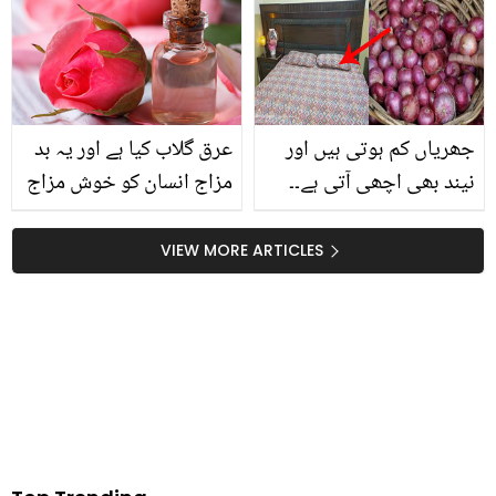
کیسے مشہور ہو گئی؟
بوچھاڑ کردی
جانیے
جھریاں کم ہوتی ہیں اور
عرق گلاب کیا ہے اور یہ بد
نیند بھی اچھی آتی ہے۔۔
مزاج انسان کو خوش مزاج
سوتے وقت پیاز بستر میں
اور خوبصورت کیسے بناتا
رکھنے کے چند حیرت انگیز
ہے؟
VIEW MORE ARTICLES
فائدے