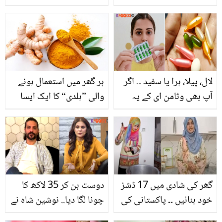
پر تنقید کرنے والی
بچن خاندان نے نمرت کور
اداکاراؤں کے بارے میں کیا
کو قصور وار کیوں ٹہرایا؟
کچھ کہا؟
سچ سامنے آگیا
لال، پیلا، ہرا یا سفید ۔۔ اگر
ہر گھر میں استعمال ہونے
آپ بھی وٹامن ای کے یہ
والی ”ہلدی“ کا ایک ایسا
کیپسول خوبصورت اور
حیرت انگیز فائدہ جسے
صحت مند ہونے کے لیے
جان کر آپ اس کا استعمال
استعمال کرتی ہیں؟ تو
کئے بنا رہ نہ پائیں گے
ٹہریں پہلے سچ جان لیں
گھر کی شادی میں 17 ڈشز
دوست بن کر 35 لاکھ کا
خود بنائیں ۔۔ پاکستانی کی
چونا لگا دیا.. نوشین شاہ نے
پہلی دیگ بنانے والی لڑکی
فلم ڈائریکٹر پر الزامات کی