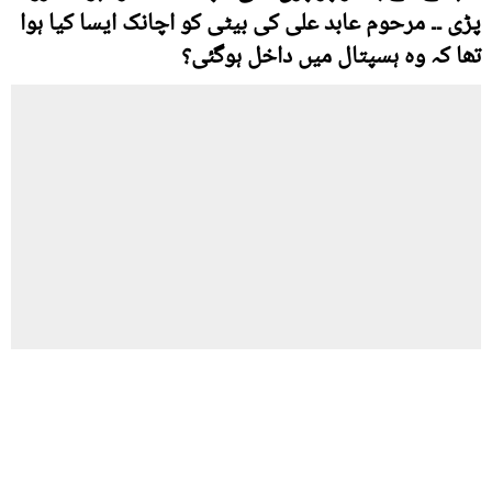
پڑی ۔۔ مرحوم عابد علی کی بیٹی کو اچانک ایسا کیا ہوا
تھا کہ وہ ہسپتال میں داخل ہوگئی؟