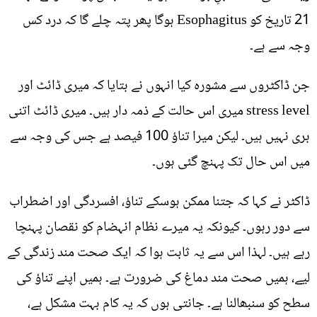
21 تاریخ کو Esophagitus ہوگا پھر پتہ چلے گا کہ درد کس
وجہ سے ہے۔
جن ڈاکٹروں سے مشورہ کیا انہوں نے بتایا کہ میری ڈائٹ اور
stress level میری اس حالت کے ذمہ دار ہیں۔ میری ڈائٹ اتنی
بری نہیں ہیں۔ لیکن میرا تناؤ 100 فیصد ہے جس کی وجہ سے
میں اس حال تک پہنچ گئی ہوں۔
ڈاکٹر نے کہا کہ جتنا ممکن ہوسکے تناؤ، افسردگی اور اضطراب
سے دور رہوں۔ کیونکہ یہ میرے نظام انہضام کو نقصان پہنچا
رہے ہیں۔ لہذا اس سے یہ ثابت ہوا کہ ایک صحت مند زندگی کے
لیے، ہمیں صحت مند دماغ کی ضرورت ہے۔ ہمیں اپنے تناؤ کی
سطح کو سنبھالنا ہے۔ جانتی ہوں کہ یہ کام بہت مشکل ہے،