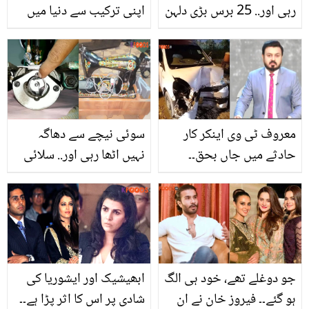
رہی اور.. 25 برس بڑی دلہن
اپنی ترکیب سے دنیا میں
کی حقیقت جان کر دلہا نے
نام کمایا ۔۔ جانیے کے ایف
کیا کیا؟
سی کے مالک کے بارے میں
وہ معلومات، جو بہت کم
لوگ جانتے ہیں
معروف ٹی وی اینکر کار
سوئی نیچے سے دھاگہ
حادثے میں جاں بحق۔۔
نہیں اٹھا رہی اور.. سلائی
افسوس ناک تفصیلات
مشین کے اہم مسئلے کا
سامنے آگئیں
آسان ترین حل جو کوئی
بھی آزما سکتا ہے
جو دوغلے تھے، خود ہی الگ
ابھیشیک اور ایشوریا کی
ہو گئے۔۔ فیروز خان نے ان
شادی پر اس کا اثر پڑا ہے۔۔