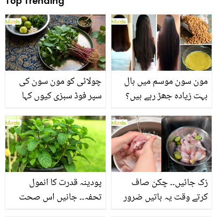
Top Trending
مون سون موسم میں بال
چولائی کو مون سون کی
بہت زیادہ جھڑ رہے ہیں؟
سپر فوڈ سبزی کیوں کہا
جانیں بالوں کو مضبوط
جاتا ہے؟ جانیں وٹامنز،
بنانے کے چند قدرتی طریقے
منرلز اور اینٹی آکسیڈنٹس
سے بھرپور اس سبزی کے
فائدے
رُک جائیں۔۔ چکن صاف
پودینہ قدرت کا انمول
کرتے وقت یہ باتیں ضرور
تحفہ۔۔ جانیں اس صحت
یاد رکھیں
بخش پتوں کے 10 حیرت