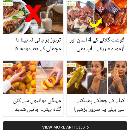
انگیز طبی فوائد
گوشت گلانے کے 4 آسان اور
تربوز پر پانی نہ پینا یا
آزمودہ طریقے۔۔ آپ بھی
مچھلی کے بعد دودھ کا
جانیں انٹرنیشنل شیف کے
استعمال۔۔ جانیں کھانوں
بتائے راز
سے متعلق غلط فہمیوں کی
حقیقت کیا ہے اور افواہ
کیا؟
کیلے کے چھلکے پھینکنے
مہنگی دوائیوں سے کئی
سے پہلے یہ ضرور پڑھیں!
گناہ بہتر۔۔ جانیں شدید
جلد کے 3 بڑے مسائل کا
گرمی کے موسم میں آڑو
سستا اور قدرتی حل
کیوں کھانا چاہیے؟
VIEW MORE ARTICLES