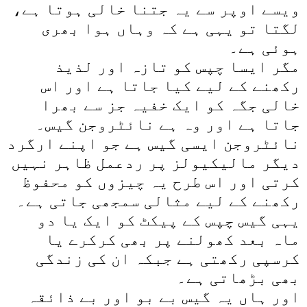
ویسے اوپر سے یہ جتنا خالی ہوتا ہے،
لگتا تو یہی ہے کہ وہاں ہوا بھری
ہوئی ہے۔
مگر ایسا چپس کو تازہ اور لذیذ
رکھنے کے لیے کیا جاتا ہے اور اس
خالی جگہ کو ایک خفیہ جز سے بھرا
جاتا ہے اور وہ ہے نائٹروجن گیس۔
نائٹروجن ایسی گیس ہے جو اپنے ارگرد
دیگر مالیکیولز پر ردعمل ظاہر نہیں
کرتی اور اس طرح یہ چیزوں کو محفوظ
رکھنے کے لیے مثالی سمجھی جاتی ہے۔
یہی گیس چپس کے پیکٹ کو ایک یا دو
ماہ بعد کھولنے پر بھی کرکرے یا
کرسپی رکھتی ہے جبکہ ان کی زندگی
بھی بڑھاتی ہے۔
اور ہاں یہ گیس بے بو اور بے ذائقہ