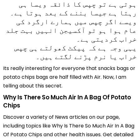
ہوتی ہے تو چپس کا ذائقہ ویسا ہی
رہتا ہے جیسا بننے کے بعد ہوتا ہے۔
ویسے اگر چپس میں ہمارے ارگرد کی
عام ہوا ہو تو آکسیجن انہیں بہت جلد
خراب کردیتی ہے۔
یہی وجہ ہے کہ پیکٹ کھولتے ہی چپس
خراب یا نرم پڑنے لگتے ہیں۔
Its really interesting for everyone that snacks bags or
potato chips bags are half filled with Air. Now, I am
telling about this secret.
Why Is There So Much Air In A Bag Of Potato
Chips
Discover a variety of News articles on our page,
including topics like Why Is There So Much Air In A Bag
Of Potato Chips and other health issues. Get detailed