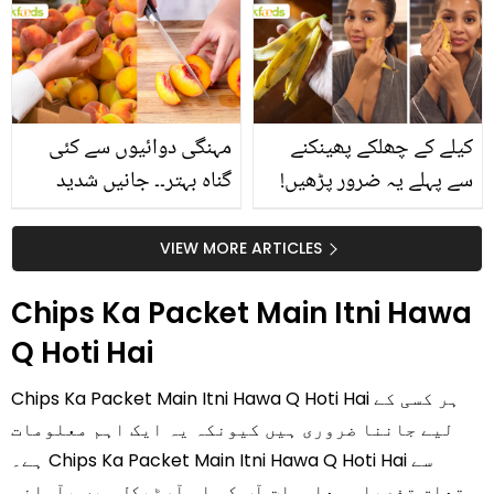
بتائے راز
سے متعلق غلط فہمیوں کی
حقیقت کیا ہے اور افواہ
کیا؟
کیلے کے چھلکے پھینکنے
مہنگی دوائیوں سے کئی
سے پہلے یہ ضرور پڑھیں!
گناہ بہتر۔۔ جانیں شدید
جلد کے 3 بڑے مسائل کا
گرمی کے موسم میں آڑو
سستا اور قدرتی حل
کیوں کھانا چاہیے؟
VIEW MORE ARTICLES
Chips Ka Packet Main Itni Hawa
Q Hoti Hai
Chips Ka Packet Main Itni Hawa Q Hoti Hai ہر کسی کے
لیے جاننا ضروری ہیں کیونکہ یہ ایک اہم معلومات
ہے۔ Chips Ka Packet Main Itni Hawa Q Hoti Hai سے
متعلق تفصیلی معلومات آپ کو اس آرٹیکل میں بآسانی