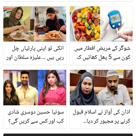
کالا کرنے کے 7 گھریلو
بیوی کی طلاق نے کیسے
نسخے
اسے پچھتانے پر مجبور
کیا؟ دیکھیے
شوگر کے مریض افطار میں
انکی تو اپنی پارٹیاں چل
کون سے 5 پھل کھائیں کہ
رہی ہیں ۔۔ علیزہ سلطان اور
شوگر بھی نہ بڑھے اور نہ
کرن اشفاق ایک ساتھ
ہو انسولین فکر!
گھومنے لگیں، سوشل میڈیا
پر نئی بحث چھڑ گئی
اذان کی آواز نے اسلام قبول
سونیا حسین دوسری شادی
کرنے پر مجبور کر دیا۔۔
کب اور کس سے کریں گی؟
پاکستانی دوست نے فلپینی
نجی زندگی سے متعلق