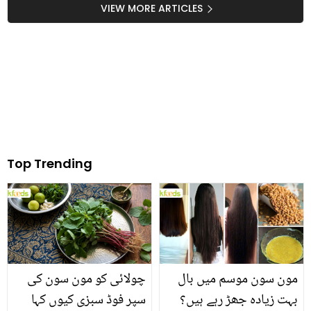
ٹک ٹاکر کو مسلمان کیسے
دلچسپ گفتگو
VIEW MORE ARTICLES
بنایا؟
Top Trending
مون سون موسم میں بال
چولائی کو مون سون کی
بہت زیادہ جھڑ رہے ہیں؟
سپر فوڈ سبزی کیوں کہا