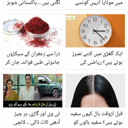
میں موٹاپا انہیں کونسے
لگتی ہیں ۔۔ پاکستانی شوبز
جان لیوا مرض کا شکار بنا
کے وہ 5 مشہور اداکار جو
رہا ہے؟
اتنے جوان ہیں کہ اپنے
بچوں کی عمر کے دکھائی
دیتے ہیں
ایک گھڑی میں کتنے نمبرز
ذرا سے زعفران کے سیکڑوں
ہوتے ہیں؟ ریاضی کی
جادوئی طبی فوائد، جان کر
ایسی پہیلی، جو آپ کا
آپ یقین نہیں کرینگے
دماغ چکرا دے
جانیں اچھی صحت کے لیے
بہترین نسخہ
قبل ازوقت بال کیوں سفید
ٹی وی اور گاڑی، ہر چیز
ہوتے ہیں؟ سفید بالوں کو
آدھی کاٹ ڈالی ۔۔ لالچی