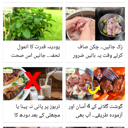
جانیں بالوں کو مضبوط
جاتا ہے؟ جانیں وٹامنز،
بنانے کے چند قدرتی طریقے
منرلز اور اینٹی آکسیڈنٹس
سے بھرپور اس سبزی کے
فائدے
رُک جائیں۔۔ چکن صاف
پودینہ قدرت کا انمول
کرتے وقت یہ باتیں ضرور
تحفہ۔۔ جانیں اس صحت
یاد رکھیں
بخش پتوں کے 10 حیرت
انگیز طبی فوائد
گوشت گلانے کے 4 آسان اور
تربوز پر پانی نہ پینا یا
آزمودہ طریقے۔۔ آپ بھی
مچھلی کے بعد دودھ کا
جانیں انٹرنیشنل شیف کے
استعمال۔۔ جانیں کھانوں