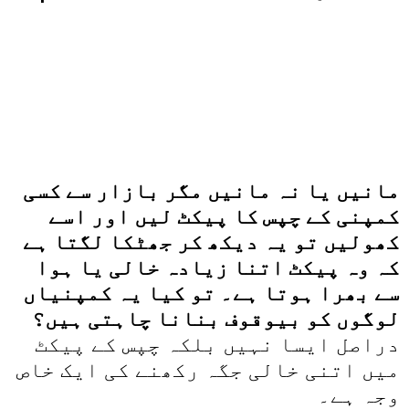
مانیں یا نہ مانیں مگر بازار سے کسی
کمپنی کے چپس کا پیکٹ لیں اور اسے
کھولیں تو یہ دیکھ کر جھٹکا لگتا ہے
کہ وہ پیکٹ اتنا زیادہ خالی یا ہوا
سے بھرا ہوتا ہے۔ تو کیا یہ کمپنیاں
لوگوں کو بیوقوف بنانا چاہتی ہیں؟
دراصل ایسا نہیں بلکہ چپس کے پیکٹ
میں اتنی خالی جگہ رکھنے کی ایک خاص
وجہ ہے۔