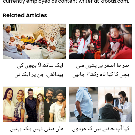
currently employed as content writer at kfoods.com.
Related Articles
صرحا اصغر نے پھول سی
ایک ساتھ 9 بچوں کی
بچی کا کیا نام رکھا؟ جانیں
پیدائش، جن پر ایک دن
اس کے خوبصورت معنیٰ
میں 100 پیمپرز خرچ ہوتے
ہیں ۔۔ جانئیے ان کی ماں کے
بارے میں چند دلچسپ
معلومات جو آپ کو بھی
حیران کردے گی
کیا آپ جانتے ہیں کہ مردوں
ماں بیٹی نہیں بلکہ بہنیں