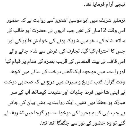
نیچے آرام فرمایا تھا۔
ترمذی شریف میں ابو موسیٰ اشعری ؓسے روایت ہے کہ حضور
اس وقت 12سال کے تھے جب انہوں نے حضرت ابو طالب کے
ساتھ شام کے سفر میں شریک ہونے کی خواہش ظاہر کی اور
جس کا احترام کیا گیا۔ تجارت کی غرض سے شام جانے والے
اس قافلہ نے بیت المقدس کے قریب بصرہ کے مقام پر قیام کیا
اور راستہ میں موجود ایک گھنے درخت کے سائے میں کچھ
وقت گزارا۔ کتب تاریخ و سیرت میں درج ہے کہ صحابی درخت
نے اپنی شاخیں فرط جذبات اور عقیدت کیساتھ آپ کے سر
مبارک پر جھکا دیں تھیں۔ ایک روایت یہ بھی بیان کی جاتی
ہے جب نبی کریم بحیرا کی درخواست پر گرجا میں تشریف لے
گئے تو وہ حضور کے نور سے جگمگا اٹھا تھا۔