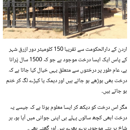
اردن کے دارالحکومت سے تقریبا 150 کلومیٹر دور ازرق شہر
کے پاس ایک ایسا درخت موجود ہے جو کہ 1500 سال پُرانا
ہے، عام طور پر درختوں سے متعلق یہی خیال کیا جاتا ہے کہ
درخت بھی بوڑھے ہو جاتے ہیں اور دیمک یا کیڑے لگ کر ختم
ہو جاتے ہیں۔
مگر اس درخت کو دیکھ کر ایسا معلوم ہوتا ہے کہ جیسے یہ
درخت ابھی کچھ سالوں پہلے ہی اپنی جوانی میں آیا ہو، ہر
شاخ پر پتے موجود، ہرے بھرے ہیں اور گھنے بھی۔