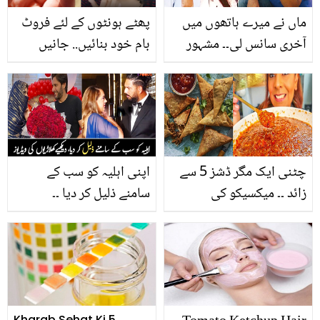
چاہیئے
ماں نے میرے ہاتھوں میں
پھٹے ہونٹوں کے لئے فروٹ
آخری سانس لی۔۔ مشہور
بام خود بنائیں.. جانیں
اداکار نیر اعجاز کی زندگی
آسانی سے گھر پر بننے والا
کے تلخ حقائق
سستا لپ بام بنانے کا طریقہ
چٹنی ایک مگر ڈشز 5 سے
اپنی اہلیہ کو سب کے
زائد ۔۔ میکسیکو کی
سامنے ذلیل کر دیا ۔۔
چٹخارے دار چٹنی، جو گھر
پاکستانی اور بھارتی
میں موجود اجزاء سے بنتی
کھلاڑیوں کا وہ فرق، جس
ہے
سے بھارتی بھی شرمندہ ہو
جاتے ہیں، دیکھیے
Kharab Sehat Ki 5