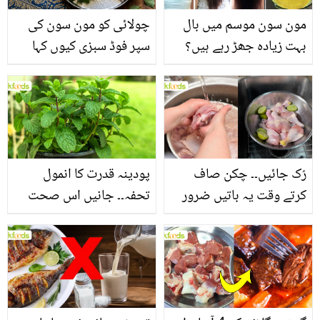
مون سون موسم میں بال
چولائی کو مون سون کی
بہت زیادہ جھڑ رہے ہیں؟
سپر فوڈ سبزی کیوں کہا
جانیں بالوں کو مضبوط
جاتا ہے؟ جانیں وٹامنز،
بنانے کے چند قدرتی طریقے
منرلز اور اینٹی آکسیڈنٹس
سے بھرپور اس سبزی کے
فائدے
رُک جائیں۔۔ چکن صاف
پودینہ قدرت کا انمول
کرتے وقت یہ باتیں ضرور
تحفہ۔۔ جانیں اس صحت
یاد رکھیں
بخش پتوں کے 10 حیرت
انگیز طبی فوائد