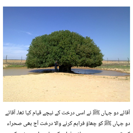
آقائے دو جہاں ﷺ نے اسی درخت کے نیچے قیام کیا تھا، آقائے
دو جہاں ﷺ کو چھاؤ فراہم کرنے والا درخت آج بھی صحراء