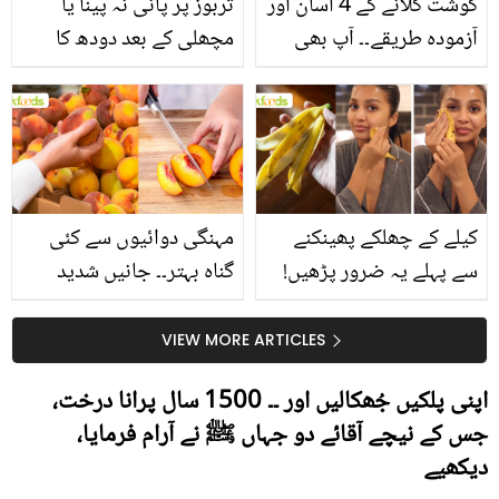
گوشت گلانے کے 4 آسان اور
تربوز پر پانی نہ پینا یا
آزمودہ طریقے۔۔ آپ بھی
مچھلی کے بعد دودھ کا
جانیں انٹرنیشنل شیف کے
استعمال۔۔ جانیں کھانوں
بتائے راز
سے متعلق غلط فہمیوں کی
حقیقت کیا ہے اور افواہ
کیا؟
کیلے کے چھلکے پھینکنے
مہنگی دوائیوں سے کئی
سے پہلے یہ ضرور پڑھیں!
گناہ بہتر۔۔ جانیں شدید
جلد کے 3 بڑے مسائل کا
گرمی کے موسم میں آڑو
سستا اور قدرتی حل
کیوں کھانا چاہیے؟
VIEW MORE ARTICLES
اپنی پلکیں جُھکالیں اور ۔۔ 1500 سال پرانا درخت،
جس کے نیچے آقائے دو جہاں ﷺ نے آرام فرمایا،
دیکھیے