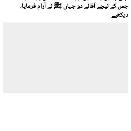
جس کے نیچے آقائے دو جہاں ﷺ نے آرام فرمایا،
دیکھیے