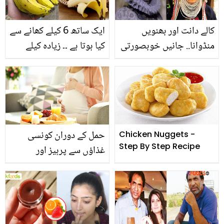
خاتمہ۔۔ ڈاکٹر بتول اشرف
کا فارمولا
کالے دانت اور بھنویں
ایک ساتھ 6 کیلے کھانے سے
منڈوانا.. جانیں خوبصورتی
کیا ہوتا ہے ۔۔ زیادہ کیلے
کے یہ عجیب و غریب رواج
کھانے سے آپ کی صحت پر
کس جگہ موجود ہیں؟
کیسے اثرات مرتب ہوتے
ہیں؟ جانئے
حمل کے دوران کونسی
Chicken Nuggets -
Step By Step Recipe
غذاؤں سے پرہیز اور
کونسی غذاؤں کا استعمال
کرنا چاہیئے؟ جانیئے وہ اہم
معلومات جو ہر ماں بننے
والی عورت کو معلوم ہونی