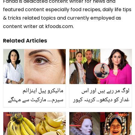
Fahad is dedicated content writer for news and
featured content especially food recipes, daily life tips
& tricks related topics and currently employed as
content writer at kfoods.com.
Related Articles
لوگ مر رہے ہیں اور اس
مائیکرو پیل اینزائم
غدار کو دیکھو۔۔ کرینہ کپور
سیرم۔۔۔ مارکیٹ سے مہنگے
کے پاکستانی ڈیزائنر کے
داموں خریدنے کے بجائے
ساتھ سیر سپاٹے! بھارتی
اب گھر میں کریں چہرے
صارفین جل بُھن گئے
کی جھریوں کا فوری