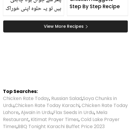
پھر سے جوان ہونا چاہتی
Step By Step Recipe
ہیں تو یہ حلوہ اپنی خوراک
میں ضرور شامل
کریں،جانیے لیکوریا، کمر
View More Recipes
درد، ہارمونز کی خرابی کا
مسئلہ کیسے دنوں میں حل
کیا جائے۔۔
Top Searches:
Chicken Rate Today
,
Russian Salad
,
Soya Chunks in
Urdu
,
Chicken Rate Today Karachi
,
Chicken Rate Today
Lahore
,
Ajwain in Urdu
,
Flax Seeds in Urdu
,
Mela
Restaurant
,
Kitimat Prayer Times
,
Cold Lake Prayer
Times
,
BBQ Tonight Karachi Buffet Price 2023