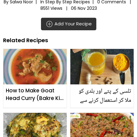
By Salwa Noor |
In
Step By Step Recipes
|
0 Comments |
8551 Views |
06 Nov 2023
Add Your Recipe
Related Recipes
تلسی کے پتے اور ہلدی کو
How to Make Goat
Head Curry (Bakre Ki
ملا کر استعمال کرنے سے
Siri)
کیا ہوتا ہے؟ جانیئے گرمیوں
میں اس ڈرنک کا استعمال
کس قدر فائدے مند ثابت ہو