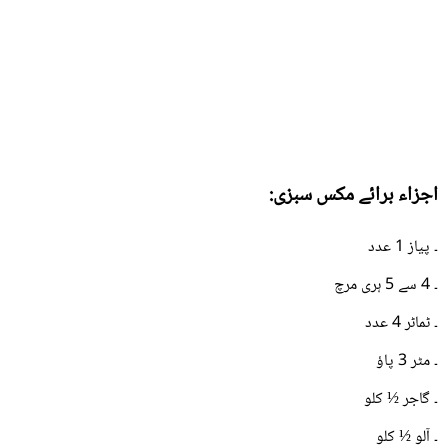
اجزاء برائے مکس سبزی:
۔ پیاز 1 عدد
۔ 4 سے 5 ہری مرچ
۔ ٹماٹر 4 عدد
۔ مٹر 3 پاؤ
۔ گاجر ½ کلو
۔ آلو ½ کلو