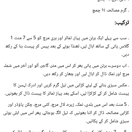
۔ گرم مصالحہ ½ چمچ
ترکیب:
۔ سب سے پہلے ایک برتن میں پیاز، ٹماٹر اور ہری مرچ کو 5 سے 7 منٹ 1
گلاس پانی کے ساتھ ابال لیں، ٹھنڈا ہونے کے بعد پیس کر پیسٹ بنا کے رکھ
دیں۔
۔ اب دوسرے برتن میں پانی بھر کر اس میں مٹر، گاجر، آلو اور آخر میں شملہ
مرچ اور نمک ڈال کر ابال لیں اور چھان کر رکھ دیں۔
۔ مکس سبزی بنانے کے لیئے کڑاہی میں تیل گرم کریں اور ادرک لہسن کا
پیسٹ شامل کر کے کڑکڑا لیں، اسکے بعد پیاز ٹماٹر کا پیسٹ ڈال کر بھونیں۔
۔ 5 منٹ بعد اس میں ہلدی، نمک، زیرہ، لال مرچ، کٹی مرچ، چکن پاؤڈر اور
کڑاہی مصالحہ ڈال کر اتنا بھونیں کہ تیل الگ ہوجائے، پھر اس میں ابلی ہوئی
سبزی شامل کر کے پکائیں۔