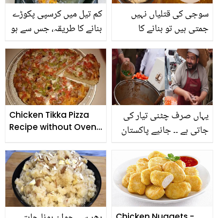
سوجی کی قتلیاں نہیں
کم تیل میں کرسپی پکوڑے
جمتی ہیں تو بنانے کا
بنانے کا طریقہ، جس سے ہو
طریقہ بدلیں اور آزمائیں یہ
تیل کی بھرپور بچت اور
ٹپ جس سے بنے سوجی
خواتین کی بڑی مشکل
کی قتلیاں بالکل پرفیکٹ
آسان
یہاں صرف چٹنی تیار کی
Chicken Tikka Pizza
Recipe without Oven
جاتی ہے ۔۔ جانیے پاکستان
(Step by Step)
کی ایسی دکان کے بارے
میں، جہاں چٹنی خریدنے
کے لیے لوگ لڑ جاتے ہیں
Chicken Nuggets -