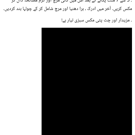
۔ 5 سے 7 منٹ پکانے کے بعد اس میں کالی مرچ اور گرم مصالحہ ڈال کر
مکس کریں۔ آخر میں ادرک ، ہرا دھنیا اور مرچ شامل کر کے چولہا بند کردیں۔
۔ مزیدار اور چٹ پٹی مکس سبزی تیار ہے!