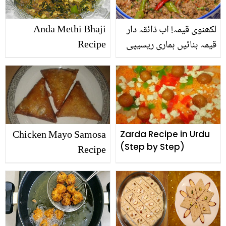
سکتا ہے
لکھنوی قیمہ! اب ذائقہ دار
Anda Methi Bhaji
قیمہ بنائیں ہماری ریسیپی
Recipe
سے، وہ بھی نہایت ہی
آسان طریقے سے
Chicken Mayo Samosa
Zarda Recipe in Urdu
(Step by Step)
Recipe