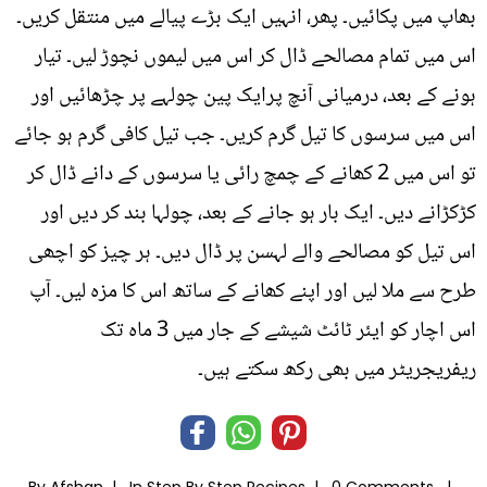
بھاپ میں پکائیں۔ پھر، انہیں ایک بڑے پیالے میں منتقل کریں۔
اس میں تمام مصالحے ڈال کر اس میں لیموں نچوڑ لیں۔ تیار
ہونے کے بعد، درمیانی آنچ پرایک پین چولہے پر چڑھائیں اور
اس میں سرسوں کا تیل گرم کریں۔ جب تیل کافی گرم ہو جائے
تو اس میں 2 کھانے کے چمچ رائی یا سرسوں کے دانے ڈال کر
کڑکڑانے دیں۔ ایک بار ہو جانے کے بعد، چولہا بند کر دیں اور
اس تیل کو مصالحے والے لہسن پر ڈال دیں۔ ہر چیز کو اچھی
طرح سے ملا لیں اور اپنے کھانے کے ساتھ اس کا مزہ لیں۔ آپ
اس اچار کو ایئر ٹائٹ شیشے کے جار میں 3 ماہ تک
ریفریجریٹر میں بھی رکھ سکتے ہیں۔
By Afshan |
In
Step By Step Recipes
|
0 Comments |