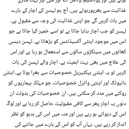
ہوتے ہیں اور پوٹاشیم، وٹامن اے اور سی اور بہت ساری
غذائیت سے بھرپورہوتے ہیں۔ آج ہم لہسن کے اچار کے بارے
میں بات کریں گے جو اپنی غذائیت کی وجہ سے مقبول ہے۔
لہسن کو جب اچار بنایا جاتا ہے تو اسے خمیر کیا جاتا ہے جو
اس میں موجود اینٹی آکسیڈنٹس کو بڑھاتا ہے۔ لہسن دیسی
کھانوں میں سینکڑوں سالوں سے استعمال ہو رہا ہے اور اس
کی علاج میں بھی بہت اہمیت ہے۔ اچار والے لہسن کی بات
کریں تو یہ اینٹی بیکٹیریل خصوصیات سے بھرا ہوتا ہے، اینٹی
بائیوٹک اور اینٹی وائرل خصوصیات، جو مہلک بیماریوں کو
روکنے میں مدد کر سکتی ہیں۔ ان خصوصیات کی بدولت ان
دنوں یہ اچار پھر سے کافی مقبولیت حاصل کر رہا ہے اور لوگ
اس کے دیوانے ہو رہے ہیں اور منہ میں اس کی بدبو کو نظر
انداز کر رہے ہیں۔ یہاں آپ کو اس کے بارے میں جاننے کی