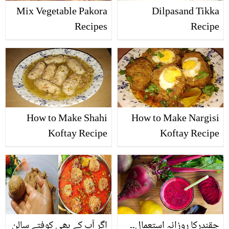
Mix Vegetable Pakora
Dilpasand Tikka
Recipes
Recipe
How to Make Shahi
How to Make Nargisi
Koftay Recipe
Koftay Recipe
چقندرکا روزانہ استعمال۔۔
اگر آپ کے بھی کوفتے سالن