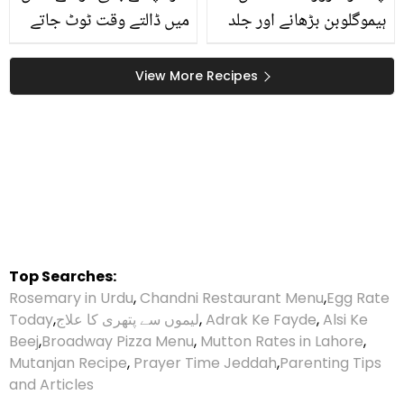
ہیموگلوبن بڑھانے اور جلد
میں ڈالتے وقت ٹوٹ جاتے
کو قدرتی چمک فراہم کرنے
ہیں تو جانیں وہ طریقہ جو
کی خوبیوں سے مالا مال۔۔
مشہور شیف استعمال کرتے
View More Recipes
4 زبردست ریسیپیز کے
ہیں
ساتھ
Top Searches:
Rosemary in Urdu
,
Chandni Restaurant Menu
,
Egg Rate
Alsi Ke
,
Adrak Ke Fayde
,
لیموں سے پتھری کا علاج
,
Today
Beej
,
Broadway Pizza Menu
,
Mutton Rates in Lahore
,
Mutanjan Recipe
,
Prayer Time Jeddah
,
Parenting Tips
and Articles