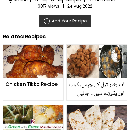
9017 Views |
24 Aug 2022
Add Your Recipe
Related Recipes
اب بغیر تیل کے چپس، کباب
Chicken Tikka Recipe
اور پکوڑے تلیں۔۔ جانیں
کسی بھی چیز کو تلنے سے
پہلے یہ انوکھا طریقہ جس
میں تیل کی ضرورت ہی
نہیں پڑے گی