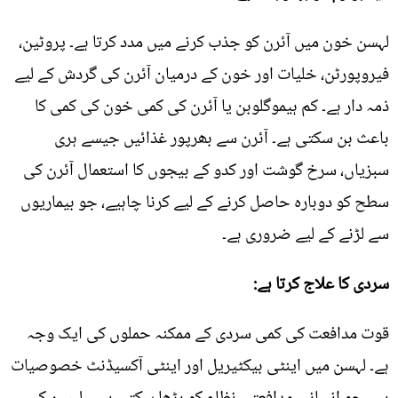
لہسن خون میں آئرن کو جذب کرنے میں مدد کرتا ہے۔ پروٹین،
فیروپورٹن، خلیات اور خون کے درمیان آئرن کی گردش کے لیے
ذمہ دار ہے۔ کم ہیموگلوبن یا آئرن کی کمی خون کی کمی کا
باعث بن سکتی ہے۔ آئرن سے بھرپور غذائیں جیسے ہری
سبزیاں، سرخ گوشت اور کدو کے بیجوں کا استعمال آئرن کی
سطح کو دوبارہ حاصل کرنے کے لیے کرنا چاہیے، جو بیماریوں
سے لڑنے کے لیے ضروری ہے۔
سردی کا علاج کرتا ہے:
قوت مدافعت کی کمی سردی کے ممکنہ حملوں کی ایک وجہ
ہے۔ لہسن میں اینٹی بیکٹیریل اور اینٹی آکسیڈنٹ خصوصیات