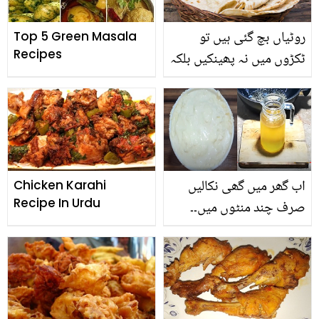
روٹیاں بچ گئی ہیں تو
Top 5 Green Masala
Recipes
ٹکڑوں میں نہ پھینکیں بلکہ
بنائیں یہ 4 مزید ار
پکوان،جو بھی کھائے
تعریف کئے بغیر رہ نہ پائے
اب گھر میں گھی نکالیں
Chicken Karahi
Recipe In Urdu
صرف چند منٹوں میں۔۔
بغیر کسی جھنجھٹ کے
بالائی سے گھی نکالنے کا
آسان طریقہ