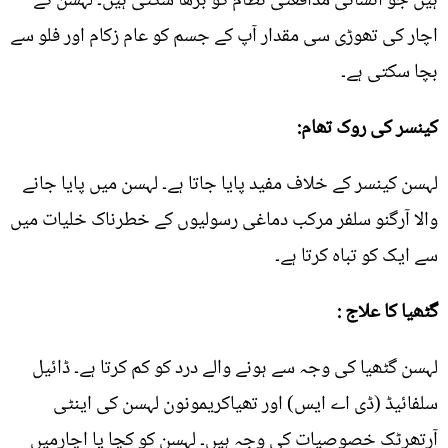
ہیں جو انسانی مدافعتی نظام کو بڑھا سکتی ہیں۔ لہسن کے
اچار کی تھوڑی سی مقدار آپ کے جسم کو عام زکام اور فلو سے
بچا سکتی ہے۔
کینسر کی روک تھام:
لہسن کینسر کے خلاف مفید پایا جاتا ہے۔ لہسن میں پایا جانے
والا آرگنو سلفر مرکب دماغی رسولیوں کے خطرناک خلیات میں
سے ایک کو تباہ کرتا ہے۔
گٹھیا کا علاج :
لہسن گٹھیا کی وجہ سے ہونے والے درد کو کم کرتا ہے۔ ڈائیل
سلفائیڈ (ڈی اے ایس) اور تھیاکریمونون لہسن کی اینٹی
آرتھرٹک خصوصیات کی وجہ ہیں۔ لہسن کو کچا یا اچارمیں