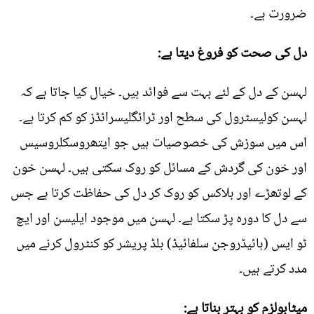
ضرورت ہے۔
دل کی صحت کو فروغ دیتا ہے:
لہسن کے دل کے لئے بہت سے فوائد ہیں۔ خیال کیا جاتا ہے کہ
لہسن کولیسٹرول کی سطح اور ٹرائگلیسرائڈز کو کم کرتا ہے۔
اس میں سوزش کی خصوصیات ہیں جو ایتھروسکلروسیس
اور خون کی گردش کے مسائل کو روک سکتی ہیں۔ لہسن خون
کے لوتھڑے اور بلاکس کو روک کر دل کی حفاظت کرتا ہے جس
سے دل کا دورہ پڑ سکتا ہے۔ لہسن میں موجود ایلیسن اور ایچ
ٹو ایس (ہائیڈروجن سلفائیڈ) بلڈ پریشر کو کنٹرول کرنے میں
مدد کرتے ہیں۔
میٹابولزم کو بہتر بناتا ہے: