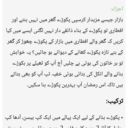
اجزاء:
بازار جیسے مزیدار کرسپی پکوڑے گھر میں نہیں بنتے اور
افطاری تو پکوڑے کے بناء ذائقے دار نہیں لگتی ایسے میں کیا
کریں کہ گھر والے افطاری میں بازار کے پکوڑے چھوڑ کر گھر
کے بنے تازہ پکوڑے کھانے کے دیوانے ہو جائیں؟ یہ خواہش
تو ہر خاتون کی ہوتی ہے چلیں آج آپ کو ٹھیلے پر ہکوڑے
بنانے والے انکل کی بتائی ہوئی خفیہ ٹپ آپ کو بھی بتاتے
ہیں تاکہ اس رمضان آپ بہترین پکوڑے بنا سکیں۔
ترکیب:
٭ پکوڑے بنانے کے لیے ایک پیالے میں ایک کپ بیسن، آدھا کپ