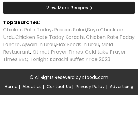
View More Recipes
Top Searches:
Chicken Rate Today
,
Russian Salad
,
Soya Chunks in
Urdu
,
Chicken Rate Today Karachi
,
Chicken Rate Today
Lahore
,
Ajwain in Urdu
,
Flax Seeds in Urdu
,
Mela
Restaurant
,
Kitimat Prayer Times
,
Cold Lake Prayer
Times
,
BBQ Tonight Karachi Buffet Price 2023
© All Rights Reseverd by
Kfoods.com
Home
|
About us
|
Contact Us
|
Privacy Policy
|
Advertising