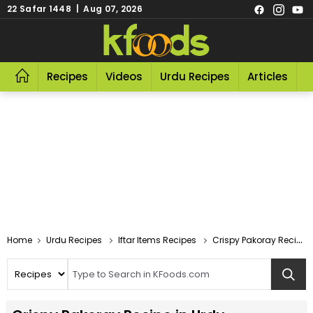
22 Safar 1448 | Aug 07, 2026
Recipes
Videos
Urdu Recipes
Articles
R
Home
Urdu Recipes
Iftar Items Recipes
Crispy Pakoray Recipe In Urdu