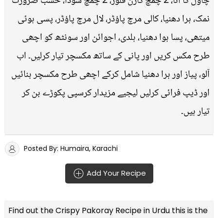
چاول کا آٹا، 2 چمچ کارن فلور، 2 چمچ سوڈا، حسب ضرورت
نمک، ہرا دھنیا، کالی مرچ پاؤڈر، لال مرچ پاؤڈر، پسی ہوئی
میتھی، پسا ہوا دھنیا، ہلدی، اجوائن اور سونٹھ کو اچھی
طرح مکس کریں اور پانی کے ساتھ مکسچر تیار کرلیں۔ اب
آلو، پیاز اور ہرا دھنیا شامل کرکے اچھی طرح مکسچر بنائیں
اور ڈیپ فرائی کرلیں لیجیے مزیدار کرسپی پکوڑے بن کر
تیار ہیں۔
Posted By: Humaira, Karachi
Add Your Recipe
Find out the
Crispy Pakoray Recipe in Urdu
this is the