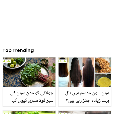
دانے کے نشان تک مٹا دے
Top Trending
مون سون موسم میں بال
چولائی کو مون سون کی
بہت زیادہ جھڑ رہے ہیں؟
سپر فوڈ سبزی کیوں کہا
جانیں بالوں کو مضبوط
جاتا ہے؟ جانیں وٹامنز،