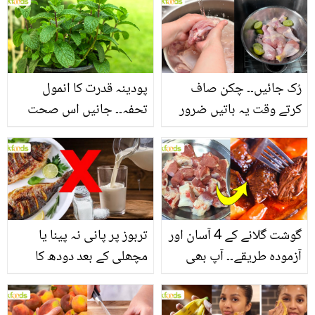
بنانے کے چند قدرتی طریقے
منرلز اور اینٹی آکسیڈنٹس
سے بھرپور اس سبزی کے
فائدے
رُک جائیں۔۔ چکن صاف
پودینہ قدرت کا انمول
کرتے وقت یہ باتیں ضرور
تحفہ۔۔ جانیں اس صحت
یاد رکھیں
بخش پتوں کے 10 حیرت
انگیز طبی فوائد
گوشت گلانے کے 4 آسان اور
تربوز پر پانی نہ پینا یا
آزمودہ طریقے۔۔ آپ بھی
مچھلی کے بعد دودھ کا
جانیں انٹرنیشنل شیف کے
استعمال۔۔ جانیں کھانوں
بتائے راز
سے متعلق غلط فہمیوں کی