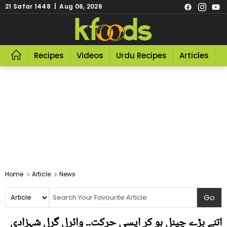
21 Safar 1448 | Aug 06, 2026
Recipes
Videos
Urdu Recipes
Articles
R
Home
Article
News
اتنے بڑے چینل ہو کر ایسی حرکت۔۔ وائرل گرل شہزادی