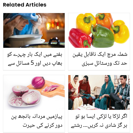
Related Articles
شملہ مرچ ایک ناقابل یقین
ہفتے میں ایک بار چہرے کو
حد تک ورسٹائل سبزی
بھاپ دیں اور 5 مسائل سے
چھٹکارا پائیں
اگر لڑکا یا لڑکی ایسا ہو تو
پیازمیں مردانہ بانجھ پن
ہر گز شادی نہ کریں۔۔۔ رشتے
دور کرنے کی حیرت