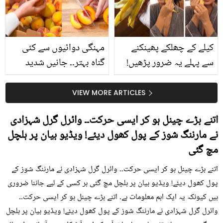
حقیقت کیا ہے اور افواہ
کیا؟
کیلے کے چھلکے پھینکنے
مہنگی دوائیوں سے کئی
سے پہلے یہ ضرور پڑھیں!
گناہ بہتر۔۔ جانیں شدید
جلد کے 3 بڑے مسائل کا
گرمی کے موسم میں آڑو
سستا اور قدرتی حل
کیوں کھانا چاہیے؟
VIEW MORE ARTICLES
اتنے بڑے چینل ہو کر ایسی حرکت۔۔ وائرل گرل شہزادی
نے مارننگ شوز کے پول کھول دیئے! ویڈیو بیان پر ہلچل
مچ گئی
اتنے بڑے چینل ہو کر ایسی حرکت۔۔ وائرل گرل شہزادی نے مارننگ شوز کے
پول کھول دیئے! ویڈیو بیان پر ہلچل مچ گئی ہر کسی کے لیے جاننا ضروری
ہیں کیونکہ یہ ایک اہم معلومات ہے۔ اتنے بڑے چینل ہو کر ایسی حرکت۔۔
وائرل گرل شہزادی نے مارننگ شوز کے پول کھول دیئے! ویڈیو بیان پر ہلچل