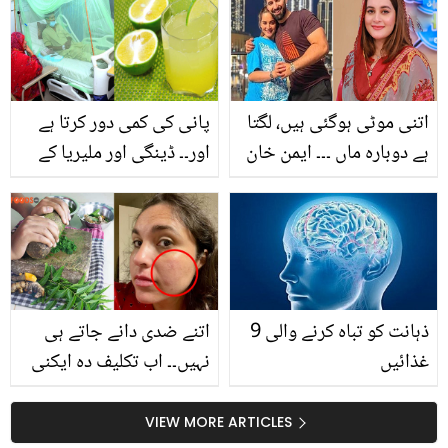
ساتھ تصویر شئیر کردی،
فوائد جو جان کر آپ بھی
لوگوں کے تبصروں پر انہوں
کھائے بِنا نہیں رہ پائیں گے
نے کیا کہا؟
اتنی موٹی ہوگئی ہیں، لگتا
پانی کی کمی دور کرتا ہے
ہے دوبارہ ماں ۔۔۔ ایمن خان
اور۔۔ ڈینگی اور ملیریا کے
کو دیکھ کر سوشل میڈیا
مریضوں کو مٹھے کا جوس
صارفین نے خوشخبری
کیوں پینا چاہیے؟ جانیں
سُنادی، کیا یہ سچ ہے؟
اسے بنانے کا طریقہ
ذہانت کو تباہ کرنے والی 9
اتنے ضدی دانے جاتے ہی
غذائیں
نہیں۔۔ اب تکلیف دہ ایکنی
کے لیئے گھر میں بنائیں
اینٹی سیپٹک ماسک! جو
VIEW MORE ARTICLES