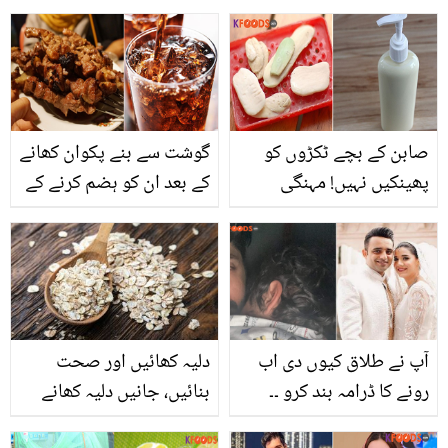
سے پہلے کیا چیزیں
انگیزصلاحیت موجود ہے ۔۔
دیکھنی چاہیئے۔۔۔۔ وہ اہم
بہت سی بیماریوں کا واحد
باتیں جانیئے جو ہر کسی
علاج
کو معلوم ہونی چاہیئے
صابن کے بچے ٹکڑوں کو
گوشت سے بنے پکوان کھانے
پھینکیں نہیں! مہنگی
کے بعد ان کو ہضم کرنے کے
کریمیں لینے کے بجائے اب
لیے اگر آپ بھی سوڈے والے
گھر میں ان ٹکڑوں سے
مشروبات کا سہارا لیتے ہیں
لوشن بنائیں جو آپ کی جلد
تو یہ ضرور پڑھ لیں
کو نرم و ملائم بنائے
آپ نے طلاق کیوں دی اب
دلیہ کھائیں اور صحت
رونے کا ڈرامہ بند کرو ۔۔
بنائیں، جانیں دلیہ کھانے
عمران اشرف نے بیٹے کے
کے صحت پر حیرت انگیز