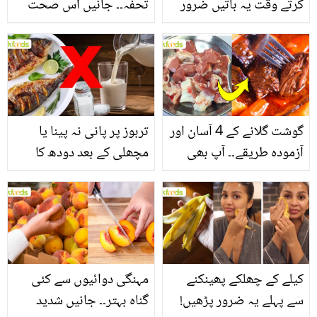
کرتے وقت یہ باتیں ضرور
تحفہ۔۔ جانیں اس صحت
یاد رکھیں
بخش پتوں کے 10 حیرت
انگیز طبی فوائد
گوشت گلانے کے 4 آسان اور
تربوز پر پانی نہ پینا یا
آزمودہ طریقے۔۔ آپ بھی
مچھلی کے بعد دودھ کا
جانیں انٹرنیشنل شیف کے
استعمال۔۔ جانیں کھانوں
بتائے راز
سے متعلق غلط فہمیوں کی
حقیقت کیا ہے اور افواہ
کیا؟
کیلے کے چھلکے پھینکنے
مہنگی دوائیوں سے کئی
سے پہلے یہ ضرور پڑھیں!
گناہ بہتر۔۔ جانیں شدید