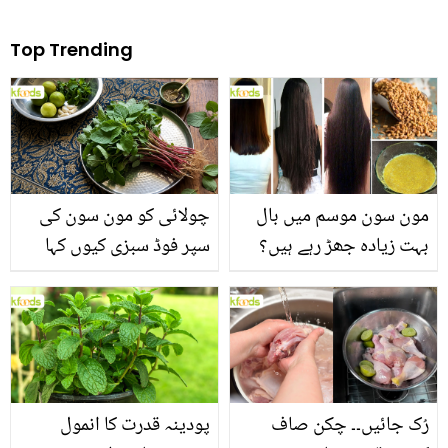
Top Trending
مون سون موسم میں بال
چولائی کو مون سون کی
بہت زیادہ جھڑ رہے ہیں؟
سپر فوڈ سبزی کیوں کہا
جانیں بالوں کو مضبوط
جاتا ہے؟ جانیں وٹامنز،
بنانے کے چند قدرتی طریقے
منرلز اور اینٹی آکسیڈنٹس
سے بھرپور اس سبزی کے
فائدے
رُک جائیں۔۔ چکن صاف
پودینہ قدرت کا انمول