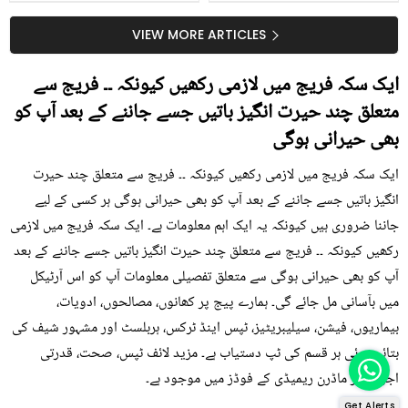
جلد کے 3 بڑے مسائل کا
گرمی کے موسم میں آڑو
سستا اور قدرتی حل
کیوں کھانا چاہیے؟
VIEW MORE ARTICLES
ایک سکہ فریج میں لازمی رکھیں کیونکہ ۔۔ فریج سے
متعلق چند حیرت انگیز باتیں جسے جاننے کے بعد آپ کو
بھی حیرانی ہوگی
ایک سکہ فریج میں لازمی رکھیں کیونکہ ۔۔ فریج سے متعلق چند حیرت
انگیز باتیں جسے جاننے کے بعد آپ کو بھی حیرانی ہوگی ہر کسی کے لیے
جاننا ضروری ہیں کیونکہ یہ ایک اہم معلومات ہے۔ ایک سکہ فریج میں لازمی
رکھیں کیونکہ ۔۔ فریج سے متعلق چند حیرت انگیز باتیں جسے جاننے کے بعد
آپ کو بھی حیرانی ہوگی سے متعلق تفصیلی معلومات آپ کو اس آرٹیکل
میں بآسانی مل جائے گی۔ ہمارے پیج پر کھانوں، مصالحوں، ادویات،
بیماریوں، فیشن، سیلیبریٹیز، ٹپس اینڈ ٹرکس، ہربلسٹ اور مشہور شیف کی
بتائی ہوئی ہر قسم کی ٹپ دستیاب ہے۔ مزید لائف ٹپس، صحت، قدرتی
اجزاء اور ماڈرن ریمیڈی کے فوڈز میں موجود ہے۔
Get Alerts