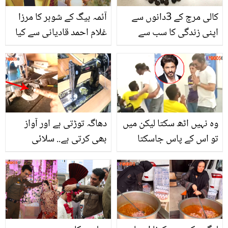
کالی مرچ کے 3دانوں سے
آئمہ بیگ کے شوہر کا مرزا
اپنی زندگی کا سب سے
غلام احمد قادیانی سے کیا
مشکل مسئلہ حل کریں
قریبی رشتہ ہے؟ جان کر
سب دنگ رہ گئے
وہ نہیں اٹھ سکتا لیکن میں
دھاگہ توڑتی ہے اور آواز
تو اس کے پاس جاسکتا
بھی کرتی ہے.. سلائی
ہوں.. بیمار ہو کر بھی معذور
مشین کے ان مسائل کو خود
مداح کو گلے لگا لیا! شاہ رخ
کیسے ٹھیک کریں؟ دیکھیں
خان کی خوبصورت ویڈیو
آسان حل
نے لوگوں کے دل جیت لیے