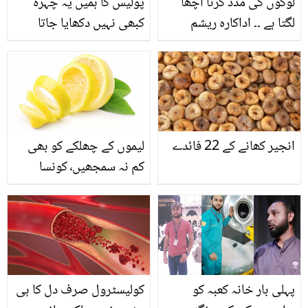
لوگوں کی مدد کرنا اچھا
پولیس کا ہمیں یہ چہرہ
لگتا ہے ۔۔ اداکارہ ریشم
کبھی نہیں دکھایا جاتا
غریب اور مستحق لوگوں
کیونکہ ۔۔ پنجاب پولیس نے
کے لیئے کھانا بناتے ہوئے،
شہید پولیس کی بیٹی کی
ویڈیو وائرل
شادی کے سب انتظامات
سنبھال کر لوگوں کے دل
جیت لیے
انجیر کھانے کے 22 فائدے
لیموں کے چھلکے کو بھی
کم نہ سمجھیں٬ کونسا
فائدہ یہ نہیں پہنچاتے؟
پہلی بار خانہ کعبہ کو
کولیسٹرول صرف دل کا ہی