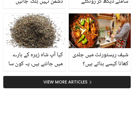
سامنے دیکھ کر رونگٹے
دشمن نہیں بلکہ جانیں
کھڑے ہوگئے تھے۔۔ 8 سال
کولیسٹرول سے ٹانگوں کو
خدا کے گھر کی صفائی
نقصان پہنچنے کی 10
کرنے والے اس پاکستانی
علامات
نوجوان کیا معجزات
دیکھے؟
شیف ریسٹورنٹ میں جلدی
کیا آپ شاہ زیرہ کے بارے
کھانا کیسے بناتے ہیں؟
میں جانتے ہیں، یہ کون سا
جانیں پروفیشنل طریقے
زیرہ ہے اور اس کے استعمال
تاکہ آپ بھی بچائیں اپنا
سے آپ کیا کیا فائدے
VIEW MORE ARTICLES
وقت اور بڑھائیں کھانوں کا
حاصل کر سکتے ہیں؟
ذائقہ!