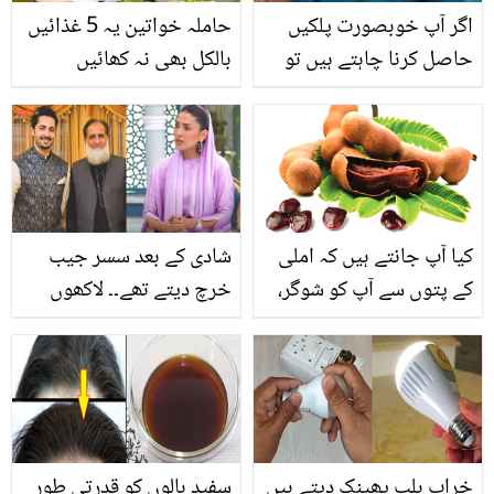
اگر آپ خوبصورت پلکیں
حاملہ خواتین یہ 5 غذائیں
حاصل کرنا چاہتے ہیں تو
بالکل بھی نہ کھائیں
جانیں ویسلین کس طرح
آپ کی آنکھوں کی
خوبصورتی بڑھانے میں کام
آ سکتی ہے تاکہ آپ کی
آنکھیں بھی بن جائیں
کیا آپ جانتے ہیں کہ املی
شادی کے بعد سسر جیب
جاذبِ نظر
کے پتوں سے آپ کو شوگر،
خرچ دیتے تھے۔۔ لاکھوں
بخار اور دیگر کتنے امراض
کمانے والی عائزہ کو پیسوں
سے نجات مل سکتی ہے؟
کا حساب کیوں دینا پڑتا
جانیں اس کا استعمال اور
تھا؟
فوائد
خراب بلب پھینک دیتے ہیں
سفید بالوں کو قدرتی طور