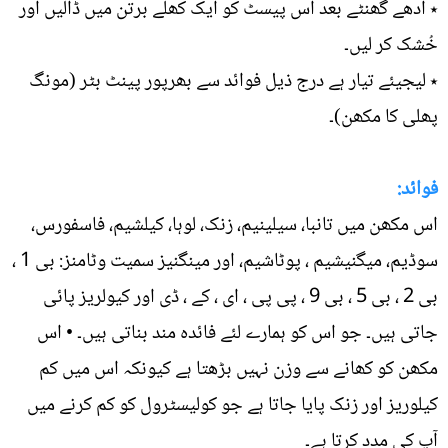
٭ آدھے گھنٹے بعد اس پیسٹ کو ایک کھلے برتن میں ڈالیں اور
خُشک کر لیں۔
٭ لیجیئے تیار ہے درج ذیل فوائد سے بھرپور پینٹ بٹر (مونگ
پھلی کا مکھن)۔
فوائد:
اس مکھن میں تانبا، سیلینیم، زنک، لوہا، کیلشیم، فاسفورس،
سوڈیم، میگنیشیم ، پوٹاشیم، اور مینگنیز سمیت وٹامنز: بی 1 ،
بی 2 ، بی 5 ، بی 9 ، پی پی ، ای ، کے ، ڈی اور کیولریز پائی
جاتی ہیں۔ جو اس کو ہمارے لئے فائدہ مند بناتی ہیں۔ • اس
مکھن کو کھانے سے وزن نہیں بڑھتا ہے کیونکہ اس میں کم
کیلوریز اور زنک پایا جاتا ہے جو کولیسٹرول کو کم کرنے میں
آپ کی مدد کرتا ہے۔