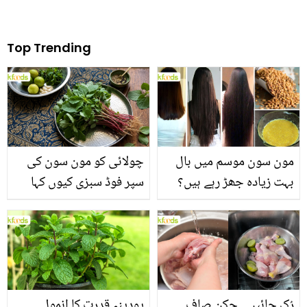
Top Trending
مون سون موسم میں بال
چولائی کو مون سون کی
بہت زیادہ جھڑ رہے ہیں؟
سپر فوڈ سبزی کیوں کہا
جانیں بالوں کو مضبوط
جاتا ہے؟ جانیں وٹامنز،
بنانے کے چند قدرتی طریقے
منرلز اور اینٹی آکسیڈنٹس
سے بھرپور اس سبزی کے
فائدے
رُک جائیں۔۔ چکن صاف
پودینہ قدرت کا انمول