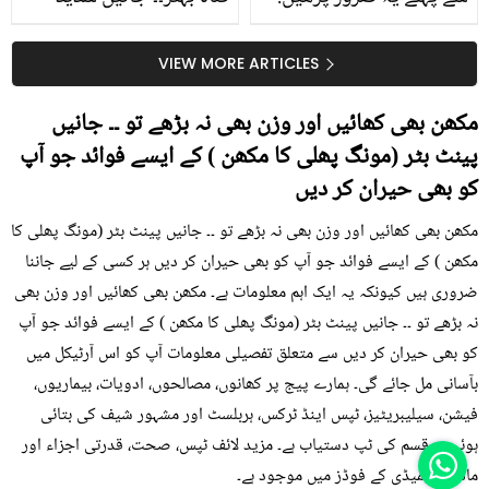
جلد کے 3 بڑے مسائل کا
گرمی کے موسم میں آڑو
سستا اور قدرتی حل
کیوں کھانا چاہیے؟
VIEW MORE ARTICLES
مکھن بھی کھائیں اور وزن بھی نہ بڑھے تو ۔۔ جانیں
پینٹ بٹر (مونگ پھلی کا مکھن ) کے ایسے فوائد جو آپ
کو بھی حیران کر دیں
مکھن بھی کھائیں اور وزن بھی نہ بڑھے تو ۔۔ جانیں پینٹ بٹر (مونگ پھلی کا
مکھن ) کے ایسے فوائد جو آپ کو بھی حیران کر دیں ہر کسی کے لیے جاننا
ضروری ہیں کیونکہ یہ ایک اہم معلومات ہے۔ مکھن بھی کھائیں اور وزن بھی
نہ بڑھے تو ۔۔ جانیں پینٹ بٹر (مونگ پھلی کا مکھن ) کے ایسے فوائد جو آپ
کو بھی حیران کر دیں سے متعلق تفصیلی معلومات آپ کو اس آرٹیکل میں
بآسانی مل جائے گی۔ ہمارے پیج پر کھانوں، مصالحوں، ادویات، بیماریوں،
فیشن، سیلیبریٹیز، ٹپس اینڈ ٹرکس، ہربلسٹ اور مشہور شیف کی بتائی
ہوئی ہر قسم کی ٹپ دستیاب ہے۔ مزید لائف ٹپس، صحت، قدرتی اجزاء اور
ماڈرن ریمیڈی کے فوڈز میں موجود ہے۔