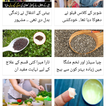
شوہر کے کلاس فیلو نے
بیٹی کے انتقال نے زندگی
دھوکا دیا تھا.. خودکشی
بدل دی تھی ۔۔ مشہور
کی کوشش کے بعد صحیفہ
پاکستانی کھلاڑی سعید انور
جبار کے نئے انکشافات
نے تبلیغ کیوں شروع کی
تھی؟
چیا سیڈز اور تخم ملنگا
تارا میرا کئی قسم کے علاج
میں زیادہ بہتر کون سے بیج
کے لیے نہایت مفید ان
ہیں؟ جانیں گرمی کے
بیجوں کا استعمال کب اور
موسم میں چیا سیڈز
کیسے کرنا چاہیے اور ان کے
استعمال کرنے کا طریقہ اور
کیا فوائد ہیں؟
ان کے 5 زبردست فائدے