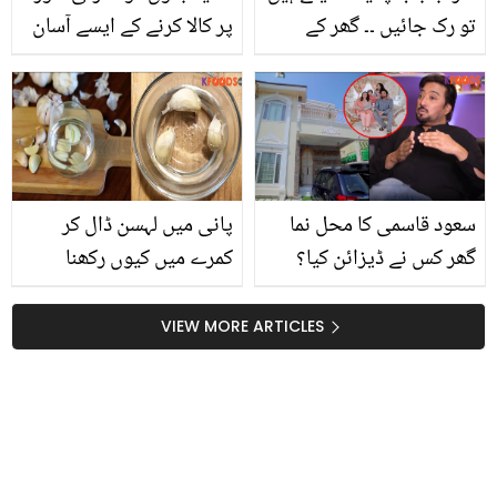
تو رک جائیں ۔۔ گھر کے
پر کالا کرنے کے ایسے آسان
خراب بلب کو دوبارہ ٹھیک
ٹوٹکے جو آپ کے اپنے
کرنے کا آسان طریقہ جس
باورچی خانے میں موجود
سے بچیں آپ کے پیسے اور
ہیں
رہے آپ کا گھر روشن
سعود قاسمی کا محل نما
پانی میں لہسن ڈال کر
گھر کس نے ڈیزائن کیا؟
کمرے میں کیوں رکھنا
جویریہ اور سعود کے
چاہیئے؟ زندگی بدل دینے
شاندار گھر کی ویڈیو
والا عمل! جانیں اس کا
VIEW MORE ARTICLES
فائدہ