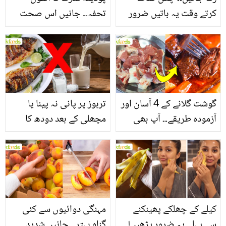
کرتے وقت یہ باتیں ضرور
تحفہ۔۔ جانیں اس صحت
یاد رکھیں
بخش پتوں کے 10 حیرت
انگیز طبی فوائد
گوشت گلانے کے 4 آسان اور
تربوز پر پانی نہ پینا یا
آزمودہ طریقے۔۔ آپ بھی
مچھلی کے بعد دودھ کا
جانیں انٹرنیشنل شیف کے
استعمال۔۔ جانیں کھانوں
بتائے راز
سے متعلق غلط فہمیوں کی
حقیقت کیا ہے اور افواہ
کیا؟
کیلے کے چھلکے پھینکنے
مہنگی دوائیوں سے کئی
سے پہلے یہ ضرور پڑھیں!
گناہ بہتر۔۔ جانیں شدید