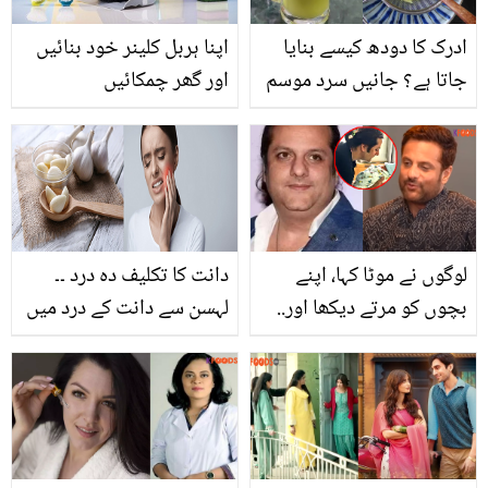
ادرک کا دودھ کیسے بنایا
اپنا ہربل کلینر خود بنائیں
جاتا ہے؟ جانیں سرد موسم
اور گھر چمکائیں
میں اس کو پینے کے 6
فائدے
لوگوں نے موٹا کہا، اپنے
دانت کا تکلیف دہ درد ۔۔
بچوں کو مرتے دیکھا اور..
لہسن سے دانت کے درد میں
فردین خان 12 برس سے
فوری آرام پانے کے کچھ
کہاں غائب تھے؟ سامنے آ کر
آسان طریقے
سب کو حقیقت بتا دی