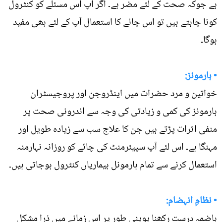
ہے جوکہ صحت کے لئے مضر ہے۔ اگر آپ اس مسئلے کو کنٹرول
کونا چاہتے ہیں تو اس چائے کا استعمال آپ کے لئے بھی مفید
ہوگا۔
• ہارمونز:
خواتین و مرد حضرات میں اینڈروجن اور پروجیسٹران
ہارمونز کی کمی و زیادتی کی وجہ سے اندرونی صحت پر
منفی اثرات پڑتے ہیں جن کا علاج سب سے زیادہ طویل اور
مہنگا ہے۔ اس لئے آپ سپیئرمنٹ کی چائے کو روزانہ نہارمنہ
استعمال کرنے سے تمام ہارمونل بیماریاں کنٹرول ہوجاتی ہیں۔
• نظامِ انہضام:
ہاضمہ درست رکھنا یوینی طور پر اس زمانے میں ذرا مشکل