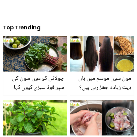
Top Trending
مون سون موسم میں بال
چولائی کو مون سون کی
بہت زیادہ جھڑ رہے ہیں؟
سپر فوڈ سبزی کیوں کہا
جانیں بالوں کو مضبوط
جاتا ہے؟ جانیں وٹامنز،
بنانے کے چند قدرتی طریقے
منرلز اور اینٹی آکسیڈنٹس
سے بھرپور اس سبزی کے
فائدے