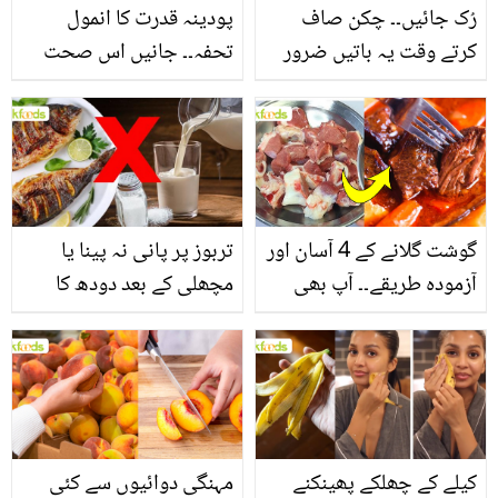
رُک جائیں۔۔ چکن صاف
پودینہ قدرت کا انمول
کرتے وقت یہ باتیں ضرور
تحفہ۔۔ جانیں اس صحت
یاد رکھیں
بخش پتوں کے 10 حیرت
انگیز طبی فوائد
گوشت گلانے کے 4 آسان اور
تربوز پر پانی نہ پینا یا
آزمودہ طریقے۔۔ آپ بھی
مچھلی کے بعد دودھ کا
جانیں انٹرنیشنل شیف کے
استعمال۔۔ جانیں کھانوں
بتائے راز
سے متعلق غلط فہمیوں کی
حقیقت کیا ہے اور افواہ
کیا؟
کیلے کے چھلکے پھینکنے
مہنگی دوائیوں سے کئی