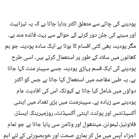
پودینے کی چائے سے متعلق اکثر بتایا جاتا ہے کہ یہ تیزابیت
اور سینے کی جلن دور کرنے کے حوالے سے بہت فائدہ مند ہے۔
مگر پودینہ بھی کئی اقسام کا ہوتا ہے ایک سادہ پودینہ جو ہم
کھانوں میں سلاد کے طور پر استعمال کرتے ہیں۔ اسی طرح
پودینے کی ایک قسم پہاڑی پودینہ جسے سپیئر منٹ کہا جاتا
ہے۔ یہ طبی مقاصد میں استعمال کیا جاتا ہے جس کو اکثر
دواؤں میں شامل کیا جاتا ہے کیونکہ اس کی افادیت عام
پودینے سے زیادہ ہے۔ سپیئرمنٹ میں بڑی تعداد میں اینٹی
آکسیڈنٹس اور پوٹنٹ اینٹی آکسیڈنٹ، روزمیرینک ایسڈز،
فلاونیز، لیمونن، مینتھول اور وٹامن سی پایا جاتا ہے جو تمام
اجزاء آپس میں مل کر ہماری صحت اور خوبصورتی کے لئے اہم