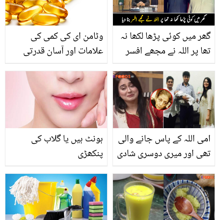
گھر میں کوئی پڑھا لکھا نہ
وٹامن ای کی کمی کی
تھا پر اللہ نے مجھے افسر
علامات اور آسان قدرتی
بنا دیا ۔۔ غریب کسان نے
علاج
پہلی مرتبہ بیٹے کو افسر بنا
دیکھا تو کھیتوں میں کیا
کام کیا؟ دیکھیں
امی اللہ کے پاس جانے والی
ہونٹ ہیں یا گلاب کی
تھی اور میری دوسری شادی
پنکھڑی
ہوئی ۔۔ عائشہ جہانزیب نے
دوسری شادی کیوں کی اور
ماں نے مرتے وقت کس
خواہش کا اظہار کیا؟