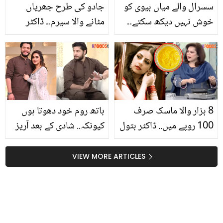
سسرال والے میاں بیوی کو
جادو کی طرح جھریاں
خوش نہیں دیکھ سکتے۔۔
مٹانے والا سیرم۔۔ ڈاکٹر
پورے گھر میں ایک ہی باتھ
بتول نے بتایا گھر پر سیرم
روم؟ ڈرامہ دیکھ کر لوگ
بنانے کا سستا طریقہ جو
جوائنٹ فیملی سسٹم پر
پارلر سے آپ کی جان چھڑا
تنقید کرنے لگے
دے گا
8 ہزار والا ماسک صرف
باتھ روم خود دھوتا ہوں
100 روپے میں.. ڈاکٹر بتول
کیونکہ.. شادی کے بعد آریز
نے فیس برائٹننگ کے لئے
احمد گھر کے کون سے کام
مہنگے فیشل کا کیا توڑ بتا
کرنے لگے؟ حبا بخاری کا
VIEW MORE ARTICLES
دیا؟
انکشاف