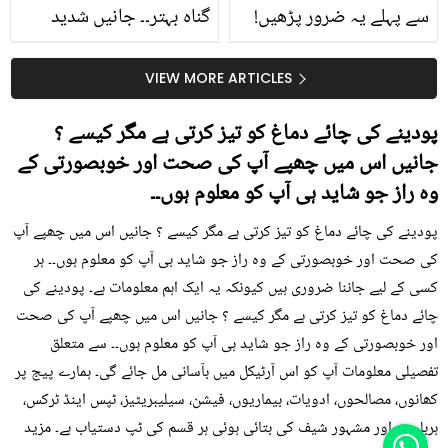
سے پہلے یہ ضرور پڑھیں!
گناہ بہتر۔۔ جانیں شدید
جلد کے 3 بڑے مسائل کا
گرمی کے موسم میں آڑو
سستا اور قدرتی حل
کیوں کھانا چاہیے؟
VIEW MORE ARTICLES
پودینے کی چائے دماغ کو تیز کرتی ہے مگر کیسے ؟
جانیں اس میں چھپے آپ کی صحت اور خوبصورتی کے
وہ راز جو شاید ہی آپ کو معلوم ہوں۔۔
پودینے کی چائے دماغ کو تیز کرتی ہے مگر کیسے ؟ جانیں اس میں چھپے آپ
کی صحت اور خوبصورتی کے وہ راز جو شاید ہی آپ کو معلوم ہوں۔۔ ہر
کسی کے لیے جاننا ضروری ہیں کیونکہ یہ ایک اہم معلومات ہے۔ پودینے کی
چائے دماغ کو تیز کرتی ہے مگر کیسے ؟ جانیں اس میں چھپے آپ کی صحت
اور خوبصورتی کے وہ راز جو شاید ہی آپ کو معلوم ہوں۔۔ سے متعلق
تفصیلی معلومات آپ کو اس آرٹیکل میں بآسانی مل جائے گی۔ ہمارے پیج پر
کھانوں، مصالحوں، ادویات، بیماریوں، فیشن، سیلیبریٹیز، ٹپس اینڈ ٹرکس،
ہربلسٹ اور مشہور شیف کی بتائی ہوئی ہر قسم کی ٹپ دستیاب ہے۔ مزید