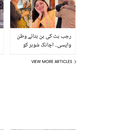
دکھا سکتی ہے؟
رجب بٹ کی بن بتائے وطن
واپسی.. اچانک شوہر کو
سامنے دیکھ کر نئی دلہن نے
کیا کیا؟ ماں باپ بھی
VIEW MORE ARTICLES
جذبات روک نہ پائے