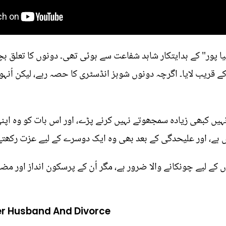
ا پور" کے ہدایتکار شاہد شفاعت سے ہوئی تھی۔ دونوں کا تعلق بچپ
قریب لایا۔ اگرچہ دونوں شوبز انڈسٹری کا حصہ رہے، لیکن اُنہو
ں اُنہیں کبھی زیادہ سمجھوتے نہیں کرنے پڑے، اور اس بات کو وہ
ہیں ہے، اور علیحدگی کے بعد بھی وہ ایک دوسرے کے لیے عزت رکھتے
حوں کے لیے چونکانے والا ضرور ہے، مگر اُن کے پرسکون انداز ا
er Husband And Divorce