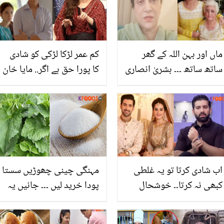
ماں اور بہن اللہ کے گھر
کم عمر لڑکا لڑکی کو شادی
ساتھ ساتھ ۔۔۔ بشریٰ انصاری
کا پورا حق ہے اگر.. مایا خان
نے اپنی والدہ کے انتقال پر
کا ڈرامے پر تنقید کرنے
غم کا اظہار کیسے کیا؟
والوں کو منہ توڑ جواب
اب شادی کرتا تو یہ غلطی
مہنگی چینی چھوڑیں سستا
کبھی نہ کرتا۔۔ خوشحال
پودا خرید لیں ۔۔۔ جانیں یہ
زندگی گزارنے کے باوجود
کون سا پودا ہے جس کو گھر
منیب بٹ کی سوچ کیسے
میں رکھنے سے چینی