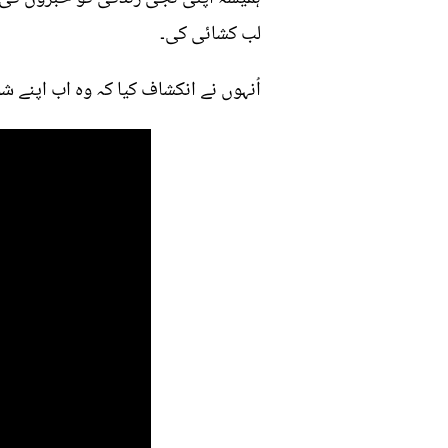
لب کشائی کی۔
اُنہوں نے انکشاف کیا کہ وہ اب اپنے 