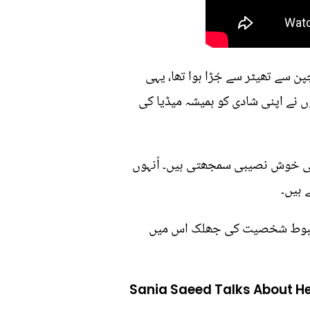
ن سے تھیٹر سے جُڑا ہوا تھا، یہی
ں نے اپنی شادی کو ہمیشہ میڈیا کی
 اپنی خوش نصیبی سمجھتی ہیں۔ اُنہوں
 ہیں۔
ور مضبوط شخصیت کی جھلک اس میں
Sania Saeed Talks About H