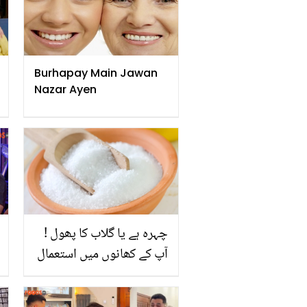
Burhapay Main Jawan
Nazar Ayen
چہرہ ہے یا گلاب کا پھول !
آپ کے کھانوں میں استعمال
ہونے والی ٹاٹری ۔۔۔ کھانوں
کے علاوہ کیا جادوئی کمالات