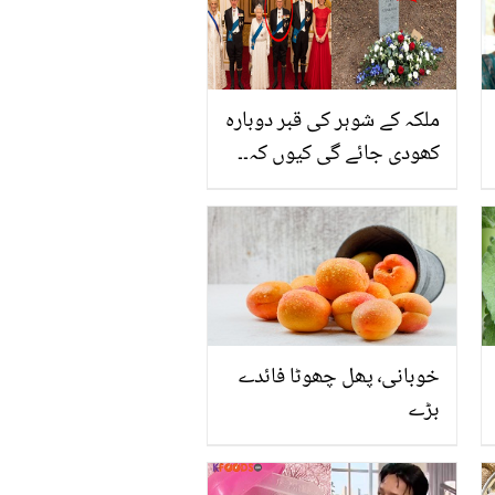
ملکہ کے شوہر کی قبر دوبارہ
کھودی جائے گی کیوں کہ۔۔
شاہی خاندان کے قبرستان
کے چند حیرت انگیز راز جن
کے بارے میں بہت کم لوگ
جانتے ہیں
خوبانی٬ پھل چھوٹا فائدے
بڑے