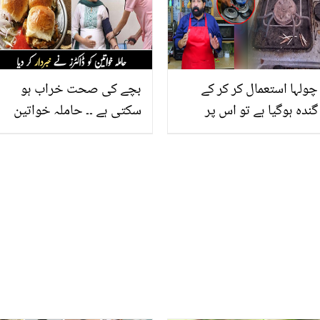
تبدیل ہوگئی؟
خریدنے کے ضرورت ہی نہ
پڑے؟
چولہا استعمال کر کر کے
بچے کی صحت خراب ہو
گندہ ہوگیا ہے تو اس پر
سکتی ہے ۔۔ حاملہ خواتین
جمی میل صاف کرنے کے لیے
کی صحت مند غذاؤں سے
جانیں مشہور شیف کا بتایا
متعلق ڈاکٹرز نے خبردار کر
گیا سستا طریقہ جس سے ہو
دیا
منٹوں میں چولہا صاف