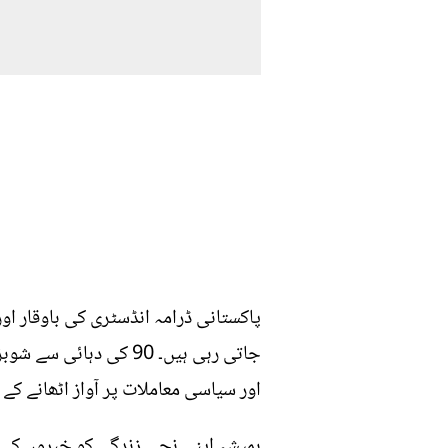
پاکستانی ڈرامہ انڈسٹری کی باوقار او
جاتی رہی ہیں۔ 90 کی 
اور سیاسی معاملات پر آواز اٹھانے ک
ہمیشہ اپنی نجی زندگی کو خبروں کی ز