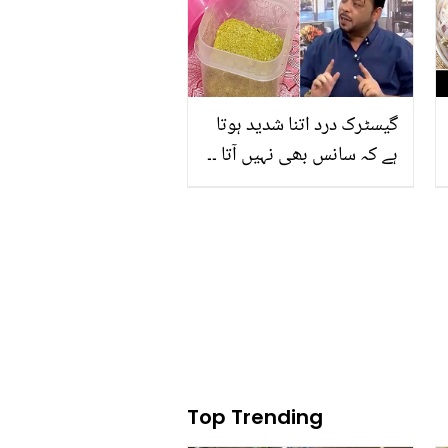
گیسٹرک درد اتنا شدید ہوتا
ہے کہ سانس بھی نہیں آتا ۔۔
جانیئے معدے کی جلن،
تیزابیت اور گیس کے مسئلے
کے حل کیلیئے ڈاکٹر عیسٰی
کیا آسان طریقہ بتاتے ہیں؟
Top Trending