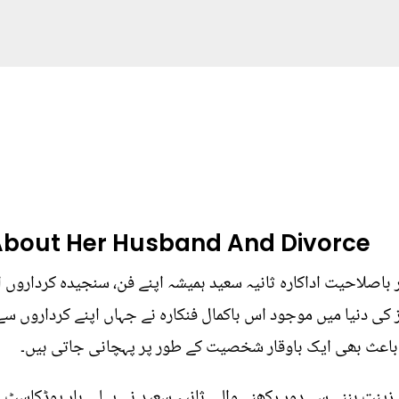
About Her Husband And Divorce
ر باصلاحیت اداکارہ ثانیہ سعید ہمیشہ اپنے فن، سنجیدہ کرداروں
دہائی سے شوبز کی دنیا میں موجود اس باکمال فنکارہ نے جہاں اپنے کردا
ے باعث بھی ایک باوقار شخصیت کے طور پر پہچانی جاتی ہیں۔
ینت بننے سے دور رکھنے والی ثانیہ سعید نے پہلی بار پوڈکاسٹ 