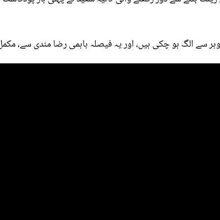
شوہر سے الگ ہو چکی ہیں، اور یہ فیصلہ باہمی رضا مندی سے، مک