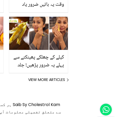
وقت یہ باتیں ضرور یاد
رکھیں
کیلے کے چھلکے پھینکنے سے
پہلے یہ ضرور پڑھیں! جلد
کے 3 بڑے مسائل کا سستا
اور قدرتی حل
VIEW MORE ARTICLES