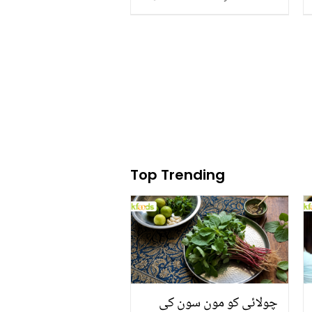
محبوب نے وزن کم کرنے کا
ایسا ٹوٹکہ بتا دیا جو آپ کے
موٹاپے کو بھی دور کرے اور
ہاضمے کو بھی بہتر بنائے
Top Trending
چولائی کو مون سون کی