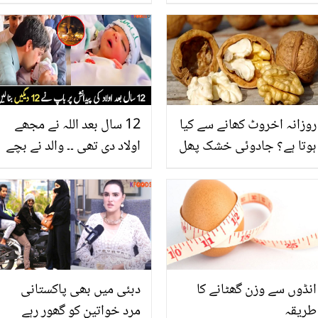
خوبانی کے بیجوں کے6
بٹ کا ایمان کے ساتھ رویہ
ناقابل یقین فوائد
صارفین کو ایک آنکھ نہ
بھایا! کھری کھری سنا دی
روزانہ اخروٹ کھانے سے کیا
12 سال بعد اللہ نے مجھے
ہوتا ہے؟ جادوئی خشک پھل
اولاد دی تھی ۔۔ والد نے بچے
اخروٹ کے استعمال سے
کی پیدائش پر 12 دیگیں بنا
جسم میں آنے والی وہ
لیں
تبدیلی جو آپ زندگی بدل
دے
انڈوں سے وزن گھٹانے کا
دبئی میں بھی پاکستانی
طریقہ
مرد خواتین کو گھور رہے