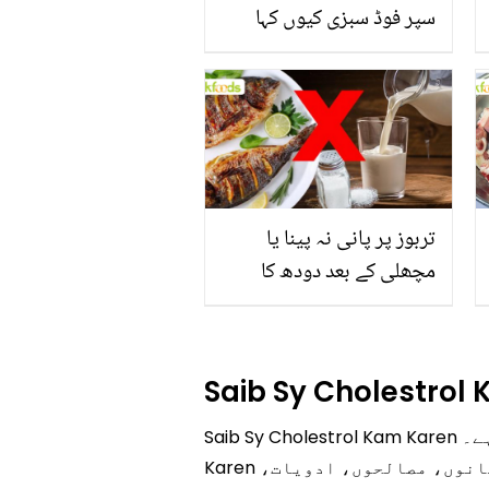
سپر فوڈ سبزی کیوں کہا
جاتا ہے؟ جانیں وٹامنز،
منرلز اور اینٹی آکسیڈنٹس
سے بھرپور اس سبزی کے
فائدے
تربوز پر پانی نہ پینا یا
مچھلی کے بعد دودھ کا
استعمال۔۔ جانیں کھانوں
سے متعلق غلط فہمیوں کی
حقیقت کیا ہے اور افواہ کیا؟
Saib Sy Cholestrol
Saib Sy Cholestrol Kam Karen ہر کسی کے لیے جاننا ضروری ہیں کیونکہ یہ ایک اہم معلومات ہے۔ Saib Sy Cholestrol Kam
Karen سے متعلق تفصیلی معلومات آپ کو اس آرٹیکل میں بآسانی مل جائے گی۔ ہمارے پیج پر کھانوں، مصالحوں، ادویات،