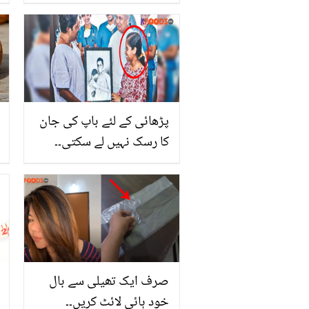
پی لیں۔۔ میتھی دانہ کے
پانی کے 5 کرشماتی فوائد
جو کریں آپ کی بھی بڑی
مشکل آسان
پڑھائی کے لئے باپ کی جان
کا رسک نہیں لے سکتی۔۔
باپ کو جگر عطیہ کرنے کے
لئے بچی نے کیا مشکلات
جھیلیں؟ باپ بیٹی کی
محبت کی انوکھی کہانی
صرف ایک تھیلی سے بال
خود ہائی لائٹ کریں۔۔