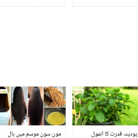
ہوتے ہیں۔۔ نادیہ حسین نے
مردوں کے متعلق آنکھوں
دیکھا حال بیان کردیا
پودینہ قدرت کا انمول
مون سون موسم میں بال