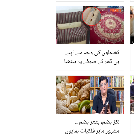
لگائیں.. کورین عورتوں
جیسی رنگت 50 روپے میں
حاصل کرنے کا طریقہ
کھٹملوں کی وجہ سے اپنے
ہی گھر کے صوفے پر بیٹھنا
مشکل.. ڈھیٹ کھٹمل اور
کیڑوں سے جان چھڑانے کے
آزمودہ ٹوٹکے
لکڑ ہضم، پتھر ہضم ۔۔
مشہور ماہرِ فلکیات ہمایوں