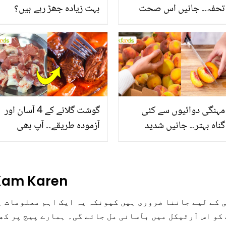
تحفہ۔۔ جانیں اس صحت
بہت زیادہ جھڑ رہے ہیں؟
بخش پتوں کے 10 حیرت
جانیں بالوں کو مضبوط
انگیز طبی فوائد
بنانے کے چند قدرتی طریقے
مہنگی دوائیوں سے کئی
گوشت گلانے کے 4 آسان اور
گناہ بہتر۔۔ جانیں شدید
آزمودہ طریقے۔۔ آپ بھی
گرمی کے موسم میں آڑو
جانیں انٹرنیشنل شیف کے
کیوں کھانا چاہیے؟
بتائے راز
 Kam Karen