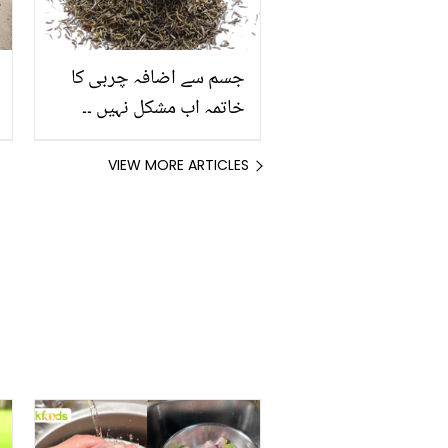
جسم سے اضافہ چربی کا
خاتمہ اب مشکل نہیں ۔۔
جانیئے کالے زیرے کا
استعمال وزن میں کمی کے
VIEW MORE ARTICLES
علاوہ اور کیا کیا فوائد رکھتا
ہے؟