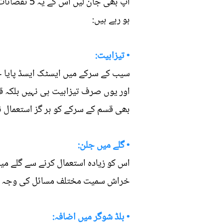
آپ بھی جان
ہو رہے ہیں:
• تیزابیت:
سیب کے سرکے میں ایسٹک ایسڈ پایا جات
اور یوں صرف تیزابیت ہی نہیں بلکہ ق
بھی قسم کے سرکے کو ہر گز استعمال نہ
• گلے میں جلن:
اس کو زیادہ استعمال کرنے سے گلے می
خراش سمیت مختلف مسائل کی وجہ بن
• بلڈ شوگر میں اضافہ: