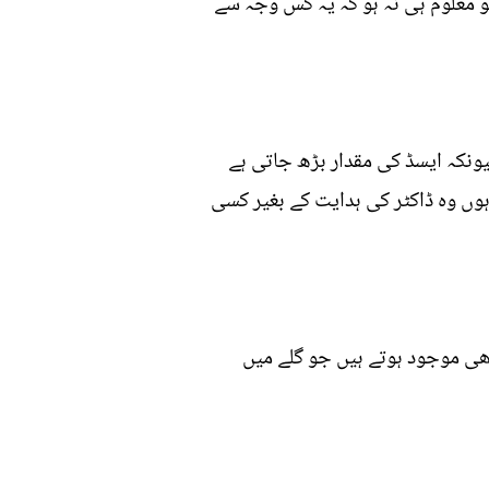
اور آپ کو معلوم ہی نہ ہو کہ یہ کس وجہ سے
یونکہ ایسڈ کی مقدار بڑھ جاتی ہے
وں وہ ڈاکٹر کی ہدایت کے بغیر کسی
بھی موجود ہوتے ہیں جو گلے میں