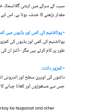
سیب کے سرکے میں اینٹی گلائسمک خوا
مقدار بڑھنے کا خدشہ ہوتا ہے۔ اس لئ
• پوٹاشئیم کی کمی اور ہڈیوں میں کمز
پوٹاشئیم کی کمی اور ہڈیوں کی کمزور
طور پر کام کرتے ہیں مگر –آئنز ان کی 
• کمزور دانت:
دانتوں کی اوپری سطح اور اندرونی ان
جس سے مسھوڑوں اور کھانا چبانے کا کا
 Sirkay Ke Nuqsanat and other