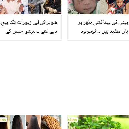
بیٹی کے پیدائشی طور پر
شوہر کے لیے زیورات تک بیچ
بال سفید ہیں ۔۔ نومولود
دیے تھے ۔۔ مہدی حسن کے
بچی کو دیکھ کر ڈاکٹر
بیٹے سماج کے بے رخی کے
پریشان ہو گئے مگر ماں
غم کے ساتھ کس طرح اس
جشن کیوں مناتی رہی؟
دنیا سے چلے گئے؟