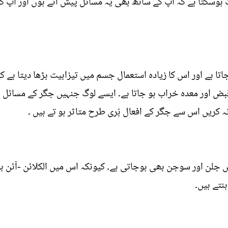
 لیں اس کے یہ 5 نقصانات ہوسکتا ہے کہ آپ کے ساتھ بھی یہ مسائل پیش آتے ہوں 
ا ہے اور اس کا زیادہ استعمال جسم میں تیزابیت بڑھا دیتا ہے ک
بض اور معدہ خراب ہو جاتا ہے۔ ایسے لوگ جنہیں جگر کے مسائل ہ
 کریں اس سے جگر کے افعال بُری طرح متاثر ہو تے ہیں ۔
ں جلن اور سوجن بھی ہوجاتی ہے۔ کیونکہ اس میں الکلائن -آئن 
تے ہیں۔