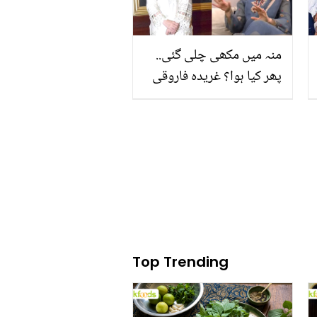
منہ میں مکھی چلی گئی..
پھر کیا ہوا؟ غریدہ فاروقی
نے عجیب و غریب قصہ سنا
دیا
Top Trending