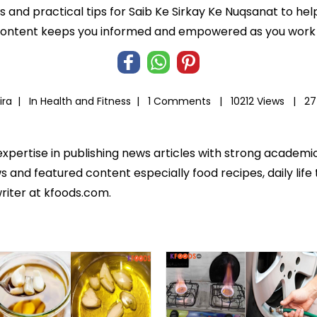
ts and practical tips for Saib Ke Sirkay Ke Nuqsanat to hel
 content keeps you informed and empowered as you work t
ira |
In
Health and Fitness
|
1 Comments |
10212 Views |
27
expertise in publishing news articles with strong academ
 and featured content especially food recipes, daily life 
riter at kfoods.com.