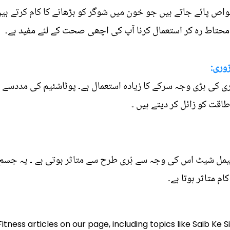
ص پائے جاتے ہیں جو خون میں شوگر کو بڑھانے کا کام کرتے ہ
ے محتاط رہ کر استعمال کرنا آپ کی اچھی صحت کے لئے مفید ہے۔
وری:
ی کی بڑی وجہ سرکے کا زیادہ استعمال ہے۔ پوٹاشئیم کی مددسے ہ
طاقت کو زائل کر دیتے ہیں ۔
یمل شیٹ اس کی وجہ سے بُری طرح سے متاثر ہوتی ہے ۔ یہ جسم ک
م متاثر ہوتا ہے۔
Fitness articles on our page, including topics like Saib Ke