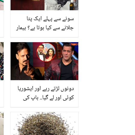
سونے سے پہلے ایک پتا
جلانے سے کیا ہوتا ہے؟ بیمار
رہ رہ کر تھک گئے ہیں تو تیز
پات کے یہ استعمال بھی
جان لیں
دونوں لڑتے رہے اور ایشوریا
کوئی اور لے گیا.. باپ کی
سلمان خان کے متعلق وہ
کون سی پیش گوئی تھی
جو سچ ثابت ہوگئی؟