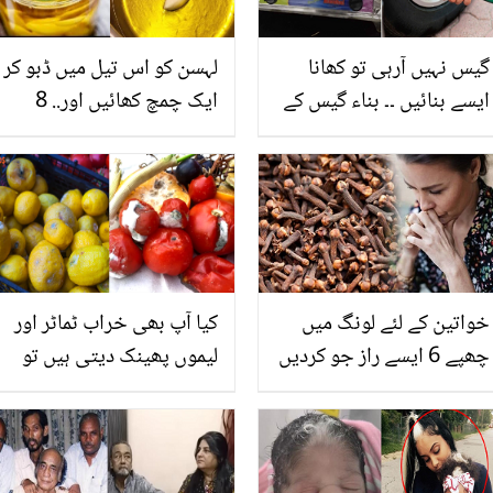
گیس نہیں آرہی تو کھانا
لہسن کو اس تیل میں ڈبو کر
ایسے بنائیں ۔۔ بناء گیس کے
ایک چمچ کھائیں اور.. 8
چولہا گاڑی کے ٹائر کی مدد
فائدوں والا زبردست ٹوٹکا
سے کیسے جل سکتا ہے؟
جو سردیوں میں آپ کو ہر
بیماری سے بچائے
خواتین کے لئے لونگ میں
کیا آپ بھی خراب ٹماٹر اور
چھپے 6 ایسے راز جو کردیں
لیموں پھینک دیتی ہیں تو
ان کی بڑی مشکل آسان
ٹہریں.. جانیں ان کے منفرد
استعمال کے طریقے جو آپ
کے ہزاروں روپے بچائیں