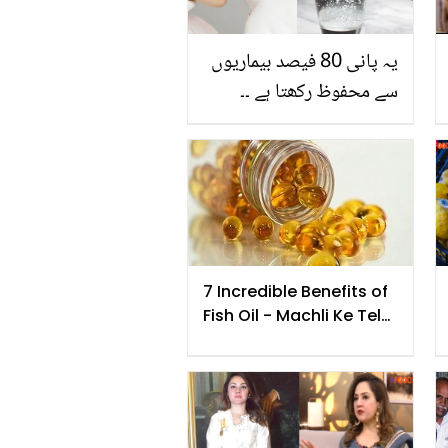
یہ پانی 80 فیصد بیماریوں
سے محفوظ رکھتا ہے ۔۔
سردی میں نیم گرم پانی
پینے کے وہ فائدے جو ڈاکٹرز
بھی بتاتے ہیں، اس میں
کتنی بیماریوں کا علاج ہے؟
7 Incredible Benefits of
Fish Oil - Machli Ke Tel
Me Chupe Sehat Ke 7
Khazane