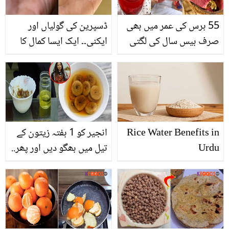
55 برس کی عمر میں بھی
ڈسپرین کی گولیاں اور
صرف بیس سال کی لگتی
ایکنی۔۔ ایک ایسا کمال کا
ہوں.. بھاگیاشری ہمیشہ
گھریلو نسخہ، جو آپ کی
خوبصورت نظر آنے کے لئے
بڑی مشکل کو کردے آسان
انار کے چھلکوں کی چائے
کیسے بناتی ہیں؟
Rice Water Benefits in
انجیر کو 1 ہفتہ زیتون کے
Urdu
تیل میں بھگو دیں اور پھر..
ڈاکٹر ام راحیل نے بتایا
ایسا طریقہ جس سے چہرہ
بھی دلکش بنے اور بیماریاں
بھی ہوں دور