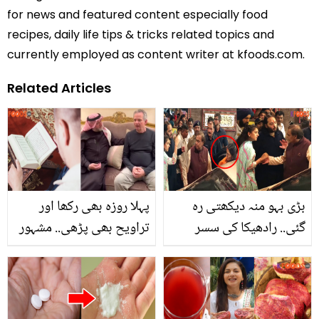
for news and featured content especially food
recipes, daily life tips & tricks related topics and
currently employed as content writer at kfoods.com.
Related Articles
بڑی بہو منہ دیکھتی رہ
پہلا روزہ بھی رکھا اور
گئی.. رادھیکا کی سسر
تراویح بھی پڑھی.. مشہور
مکیش امبانی سے لڑتے ہوئے
سائنس دان نے کس بات سے
ویڈیو وائرل
متاثر ہو کر اسلام قبول
کرلیا؟