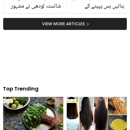
بنائیں بس پپیتے کے
شائستہ لودھی نے مشہور
مختلف ماسک لگائیں ۔۔ جو
ٹوٹکوں کی پول کھول دی ۔۔
دے آپ کو چمکدار اور
حسین نظر آنے کے لئے کون
VIEW MORE ARTICLES
خوبصورت جلد بس ایک
سے مفت مشورے دے ڈالے؟
ہی استعمال میں
Top Trending