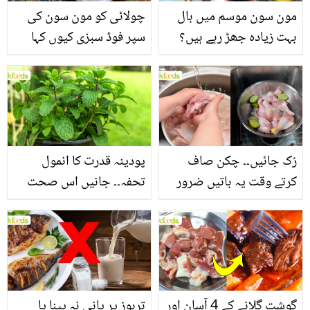
مون سون موسم میں بال
چولائی کو مون سون کی
بہت زیادہ جھڑ رہے ہیں؟
سپر فوڈ سبزی کیوں کہا
جانیں بالوں کو مضبوط
جاتا ہے؟ جانیں وٹامنز،
بنانے کے چند قدرتی طریقے
منرلز اور اینٹی آکسیڈنٹس
سے بھرپور اس سبزی کے
فائدے
رُک جائیں۔۔ چکن صاف
پودینہ قدرت کا انمول
کرتے وقت یہ باتیں ضرور
تحفہ۔۔ جانیں اس صحت
یاد رکھیں
بخش پتوں کے 10 حیرت
انگیز طبی فوائد
گوشت گلانے کے 4 آسان اور
تربوز پر پانی نہ پینا یا