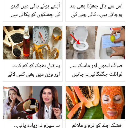
اس سے بال جھڑنا بھی بند
اُبلتے ہوئے پانی میں کینو
ہوجاتے ہیں۔۔ کالے چنے کی
کے چھلکوں کو پکانے سے
روٹی کیسے بنائیں؟ جانیں
کیا ہوتا ہے؟ جانیں کینو کی
اس کے 3 زبردست فائدے
یہ مزیدار ریسیپی اور اس
کے فائدے
صرف لیموں اور ماسک سے
یہ تیل بھوک کو کم کرے
ٹوائلٹ جگمگائیں۔۔ جانیں
اور وزن میں بھی کمی لائے
ایسا سستا طریقہ جس سے
۔۔ کلونجی کا تیل آپ کے
رگڑ رگڑ کر ٹوائلٹ دھونے
بےشمارمسائل حل کرنے
سے ملے چھٹکارا
میں مددگار
خشک جلد کو نرم و ملائم
نہ سیرم نہ زیادہ پانی۔۔