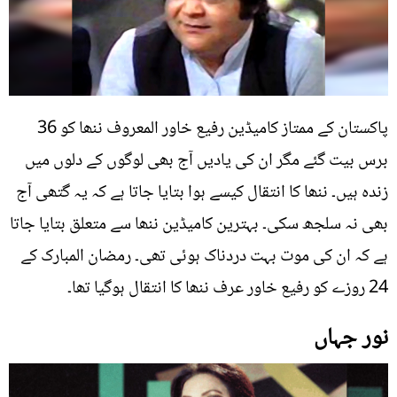
پاکستان کے ممتاز کامیڈین رفیع خاور المعروف ننھا کو 36
برس بیت گئے مگر ان کی یادیں آج بھی لوگوں کے دلوں میں
زندہ ہیں۔ ننھا کا انتقال کیسے ہوا بتایا جاتا ہے کہ یہ گتھی آج
بھی نہ سلجھ سکی۔ بہترین کامیڈین ننھا سے متعلق بتایا جاتا
ہے کہ ان کی موت بہت دردناک ہوئی تھی۔ رمضان المبارک کے
24 روزے کو رفیع خاور عرف ننھا کا انتقال ہوگیا تھا۔
نور جہاں