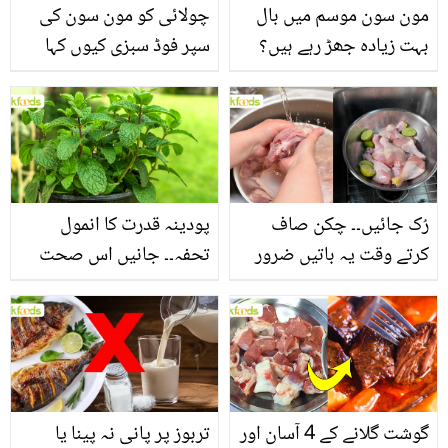
مون سون موسم میں بال
چولائی کو مون سون کی
بہت زیادہ جھڑ رہے ہیں؟
سپر فوڈ سبزی کیوں کہا
جانیں بالوں کو مضبوط
جاتا ہے؟ جانیں وٹامنز،
بنانے کے چند قدرتی طریقے
منرلز اور اینٹی آکسیڈنٹس
سے بھرپور اس سبزی کے
فائدے
رُک جائیں۔۔ چکن صاف
پودینہ قدرت کا انمول
کرتے وقت یہ باتیں ضرور
تحفہ۔۔ جانیں اس صحت
یاد رکھیں
بخش پتوں کے 10 حیرت
انگیز طبی فوائد
گوشت گلانے کے 4 آسان اور
تربوز پر پانی نہ پینا یا