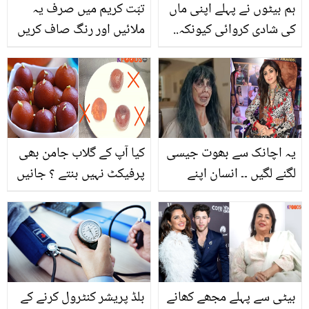
ہم بیٹوں نے پہلے اپنی ماں
تبّت کریم میں صرف یہ
کی شادی کروائی کیونکہ..
ملائیں اور رنگ صاف کریں
جوان بیٹوں نے بوڑھی ماں
۔۔ جانیئے ڈاکٹر کی بتائی
کی شادی کروانے کی کیا
ہوئی ایسی ٹپ جس سے ہو
وجہ بتائی جو پورے گاؤں
آپ کا بھی رنگ گورا اور
کے لئے مثال بن گئی؟
چہرے پر آئے نکھار
یہ اچانک سے بھوت جیسی
کیا آپ کے گلاب جامن بھی
لگنے لگیں ۔۔ انسان اپنے
پرفیکٹ نہیں بنتے ؟ جانیں
چہرے کو دھوپ سے بچاتا
گلاب جامن بنانے کی
ہے پھر شلپا شیٹی کا یہ
بہترین ترکیب اور کچھ
حال کیسے ہوا؟
ایسی غلطیاں جو اکثر
خواتین کرتی ہیں
بیٹی سے پہلے مجھے کھانے
بلڈ پریشر کنٹرول کرنے کے