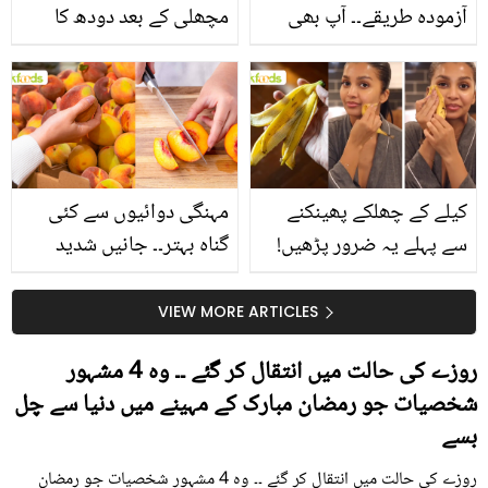
آزمودہ طریقے۔۔ آپ بھی
مچھلی کے بعد دودھ کا
جانیں انٹرنیشنل شیف کے
استعمال۔۔ جانیں کھانوں
بتائے راز
سے متعلق غلط فہمیوں کی
حقیقت کیا ہے اور افواہ
کیا؟
کیلے کے چھلکے پھینکنے
مہنگی دوائیوں سے کئی
سے پہلے یہ ضرور پڑھیں!
گناہ بہتر۔۔ جانیں شدید
جلد کے 3 بڑے مسائل کا
گرمی کے موسم میں آڑو
سستا اور قدرتی حل
کیوں کھانا چاہیے؟
VIEW MORE ARTICLES
روزے کی حالت میں انتقال کر گئے ۔۔ وہ 4 مشہور
شخصیات جو رمضان مبارک کے مہینے میں دنیا سے چل
بسے
روزے کی حالت میں انتقال کر گئے ۔۔ وہ 4 مشہور شخصیات جو رمضان