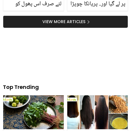
پر لے گیا اور.. پریانکا چوپڑا
لئے صرف اس پھول کو
کی شادی 10 سال چھوٹے
پانی میں بھگو کر پیئیں اور
لڑکے سے کیوں کروائی؟
دوائیوں سے جان چھڑائیں
VIEW MORE ARTICLES
ماں کے انکشافات
Top Trending