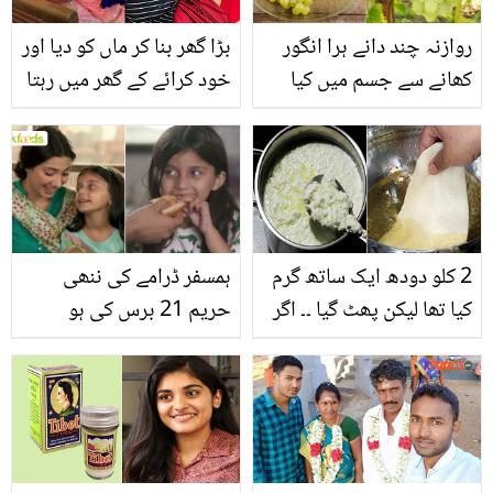
خوبصورت واقعے نے دل
روازنہ چند دانے ہرا انگور
بڑا گھر بنا کر ماں کو دیا اور
خوش کردیے
کھانے سے جسم میں کیا
خود کرائے کے گھر میں رہتا
تبدیلی آتی ہے؟ 5 فائدے
ہوں۔۔ انوپم کھیر نے ماں
جو کئی بیماریوں سے نجات
سے محبت اور اپنی
دیں
جدوجہد کے بارے میں کیا
بتایا؟
2 کلو دودھ ایک ساتھ گرم
ہمسفر ڈرامے کی ننھی
کیا تھا لیکن پھٹ گیا ۔۔ اگر
حریم 21 برس کی ہو
دودھ پھٹ جائے تو اسے
گئیں۔۔ چائلڈ آرٹسٹ اب
بتائے گئے طریقے سے
کیسی نظر آتی ہیں؟
استعمال کرکے دیکھیں، مزہ
دیکھیں
ہی آجائے گا