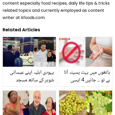
content especially food recipes, daily life tips & tricks
related topics and currently employed as content
writer at kfoods.com.
Related Articles
ہاتھوں میں بہت پسینہ آتا
یہودی اہلیہ اپنے عیسائی
ہے تو ۔۔ جانیں 4 ایسی
شوہر کے ساتھ مسجد
بہترین گھریلو ٹپس، جو
الحرام میں چلی گئی اور ۔۔
ہاتھ کی ہتھیلیوں میں آنے
جب غیر مسلم جوڑا مسجد
والے اضافی پسینے کو
الحرام میں داخل ہوا تو ان
کنٹرول کرے
کے ساتھ کیا ہوا؟