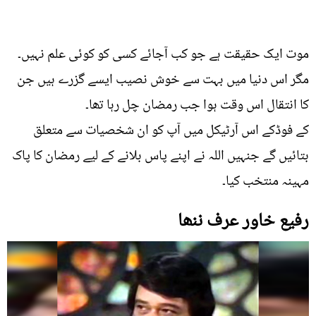
موت ایک حقیقت ہے جو کب آجائے کسی کو کوئی علم نہیں۔
مگر اس دنیا میں بہت سے خوش نصیب ایسے گزرے ہیں جن
کا انتقال اس وقت ہوا جب رمضان چل رہا تھا۔
کے فوڈکے اس آرٹیکل میں آپ کو ان شخصیات سے متعلق
بتائیں گے جنہیں اللہ نے اپنے پاس بلانے کے لیے رمضان کا پاک
مہینہ منتخب کیا۔
رفیع خاور عرف ننھا