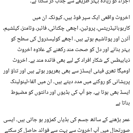
اجزاء کو زیادہ بہتر طریقے سے جذب کر سکتا ہے۔
اخروٹ واقعی ایک سپر فوڈ ہیں، کیونکہ ان میں
کاربوہائیڈریٹس، پروٹین، اچھی چکنائی، فائبر، وٹامنز، کیلشیم،
آئرن اور پوٹاشیم ہوتے ہیں۔ اچھے کولیسٹرول کی سطح کو
بہتر بنانے اور دل کو صحت مند رکھنے کے علاوہ اخروٹ
ذیابیطس کے شکار افراد کے لیے بھی فائدہ مند ہے۔ اخروٹ
اومیگا تھری فیٹی ایسڈز سے بھی بھرپور ہوتے ہیں اور تناؤ اور
پریشانی کو روکنے میں مدد دیتے ہیں۔ ان میں الفا-لینولینک
ایسڈ بھی ہوتا ہے، جو آپ کی ہڈیوں اور دانتوں کو مضبوط
بناتا ہے
عمر بڑھنے کے ساتھ جسم کی ہڈیاں کمزور ہو جاتی ہیں۔ ایسی
صورتحال میں آپ اخروٹ سے بہت سے فوائد حاصل کر سکتے