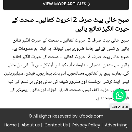
سستا اور قدرتی حل
کیوں کھانا چاہیے؟
VIEW MORE ARTICLES
صبح خالی پیٹ صرف 2 اخروٹ کھائیں۔۔ صحت کے
حیرت انگیز نتائج پائیں
صبح خالی پیٹ صرف 2 اخروٹ کھائیں۔۔ صحت کے حیرت انگیز نتائج
پائیں ہر کسی کے لیے جاننا ضروری ہیں کیونکہ یہ ایک اہم معلومات ہے۔
صبح خالی پیٹ صرف 2 اخروٹ کھائیں۔۔ صحت کے حیرت انگیز نتائج
پائیں سے متعلق تفصیلی معلومات آپ کو اس آرٹیکل میں بآسانی مل جائے
گی۔ ہمارے پیج پر کھانوں، مصالحوں، ادویات، بیماریوں، فیشن، سیلیبریٹیز،
ٹپس اینڈ ٹرکس، ہربلسٹ اور مشہور شیف کی بتائی ہوئی ہر قسم کی ٹپ
دستیاب ہے۔ مزید لائف ٹپس، صحت، قدرتی اجزاء اور ماڈرن ریمیڈی کے
فوڈز میں موجود ہے۔
Get Alerts
© All Rights Reseverd by
Kfoods.com
Home
|
About us
|
Contact Us
|
Privacy Policy
|
Advertising