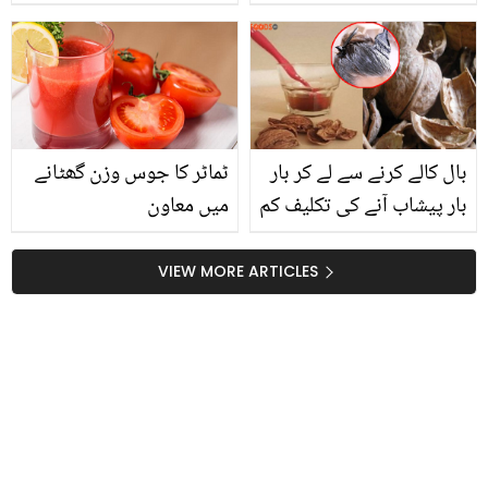
واپس آئے گی ۔۔ معصوم
بچی کیسے اللہ کو پیاری
ہوئی؟ ویڈیو سامنے آگئی
بال کالے کرنے سے لے کر بار
ٹماٹر کا جوس وزن گھٹانے
بار پیشاب آنے کی تکلیف کم
میں معاون
کرنے تک.. اخروٹ کے
چھلکوں کے بے شمار فائدے!
VIEW MORE ARTICLES
جانیں استعمال کا طریقہ