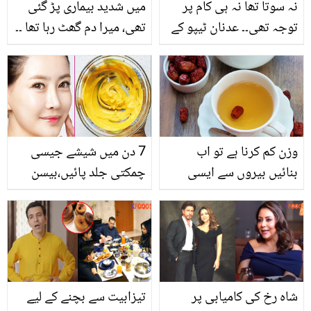
نہ سوتا تھا نہ ہی کام پر
میں شدید بیماری پڑ گئی
توجہ تھی۔۔ عدنان ٹیپو کے
تھی، میرا دم گھٹ رہا تھا ۔۔
مشکل وقت میں نعمان
ہاجرہ یامین 2 سال پہلے
اعجاز کیسے مسیحا بنے؟
کونسی بیماری کا شکار
انٹرویو میں انکشاف
ہوگئی تھیں کہ کسی نہ ان
کی مدد نہ کی؟ انکشاف
کردیا
وزن کم کرنا ہے تو اب
7 دن میں شیشے جیسی
بنائیں بیروں سے ایسی
چمکتی جلد پائیں،بیسن
زبردست ویٹ لوس ٹی جو
میں بس یہ عام سی چیز
15 دن میں رزلٹ دے
ملائیں اور پائیں حسین اور
دودھ ملائی جیسی رنگت۔۔
شاہ رخ کی کامیابی پر
تیزابیت سے بچنے کے لیے