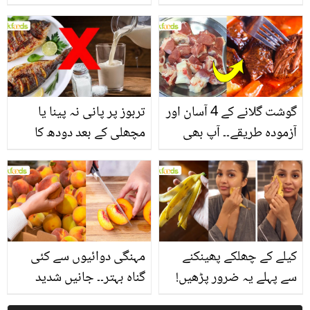
یاد رکھیں
بخش پتوں کے 10 حیرت
انگیز طبی فوائد
گوشت گلانے کے 4 آسان اور
تربوز پر پانی نہ پینا یا
آزمودہ طریقے۔۔ آپ بھی
مچھلی کے بعد دودھ کا
جانیں انٹرنیشنل شیف کے
استعمال۔۔ جانیں کھانوں
بتائے راز
سے متعلق غلط فہمیوں کی
حقیقت کیا ہے اور افواہ
کیا؟
کیلے کے چھلکے پھینکنے
مہنگی دوائیوں سے کئی
سے پہلے یہ ضرور پڑھیں!
گناہ بہتر۔۔ جانیں شدید
جلد کے 3 بڑے مسائل کا
گرمی کے موسم میں آڑو