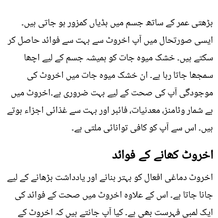
بڑھتی عمر کے ساتھ جسم میں ہڈیاں کمزور ہو جاتی ہیں۔
ایسی صورتحال میں آپ اخروٹ سے بہت سے فوائد حاصل کر
سکتے ہیں۔ خشک میوہ جات کو ہمیشہ جسم کے لیے اچھا
سمجھا جاتا رہا ہے۔ ان خشک میوہ جات میں اخروٹ کی
موجودگی آپ کی صحت کے لیے بہت ضروری ہے۔اخروٹ میں
بے شمار وٹامنز، معدنیات، فائبر اور بہت سے غذائی اجزاء ہوتے
ہیں۔ اس سے آپ کو کافی توانائی ملتی ہے۔
اخروٹ کھانے کے فوائد
اخروٹ دماغی افعال کو بہتر بنانے اور یادداشت بڑھانے کے لیے
جانا جاتا ہے۔ اس کے علاوہ اخروٹ میں صحت کے فوائد کی
ایک لمبی فہرست بھی ہے۔ کیا آپ جانتے ہیں کہ اخروٹ کے