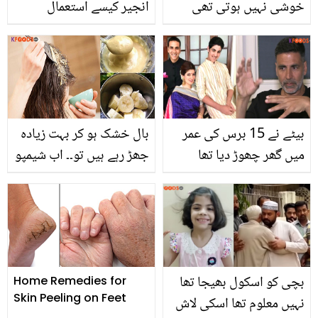
خوشی نہیں ہوتی تھی
انجیر کیسے استعمال
بلکہ.. محبت کا دم بھرنے
کریں؟ افطار کے بعد متلی
والی گوری خان، شوہر کی
اور پیٹ درد سے بچنے کے
ناکامی کی دعا کیوں
لیے ماہرین کے مفید مشورے
مانگتی تھیں؟
بیٹے نے 15 برس کی عمر
بال خشک ہو کر بہت زیادہ
میں گھر چھوڑ دیا تھا
جھڑ رہے ہیں تو۔۔ اب شیمپو
کیونکہ.. ہمیشہ خوش نظر
چھوڑیں اور صرف کیلے سے
آنے والے اکشے کمار نے نجی
گھر پر کریں مہنگا ٹریٹمنٹ،
زندگی کے راز سے پردہ اٹھا
اور بنائیں بالوں کو لمبا اور
دیا
چمکدار
بچی کو اسکول بھیجا تھا
Home Remedies for
Skin Peeling on Feet
نہیں معلوم تھا اسکی لاش