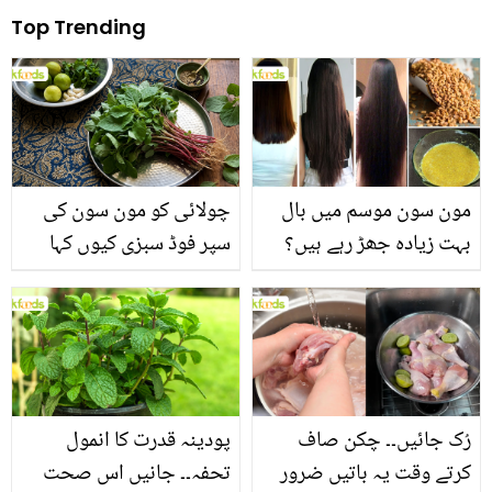
Top Trending
مون سون موسم میں بال
چولائی کو مون سون کی
بہت زیادہ جھڑ رہے ہیں؟
سپر فوڈ سبزی کیوں کہا
جانیں بالوں کو مضبوط
جاتا ہے؟ جانیں وٹامنز،
بنانے کے چند قدرتی طریقے
منرلز اور اینٹی آکسیڈنٹس
سے بھرپور اس سبزی کے
فائدے
رُک جائیں۔۔ چکن صاف
پودینہ قدرت کا انمول
کرتے وقت یہ باتیں ضرور
تحفہ۔۔ جانیں اس صحت