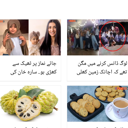
لوگ ڈانس کرنے میں مگن
جائے نماز پر ٹھیک سے
تھے کہ اچانک زمین کھلی
کھڑی ہو.. سارہ خان کی
اور ۔۔ زمین کھلنے کے بعد
بیٹی کو نماز سکھانے کی
آگے کیا ہوا؟ ہولناک مناظر
خوبصورت ویڈیو وائرل
کی ویڈیو دیکھیں