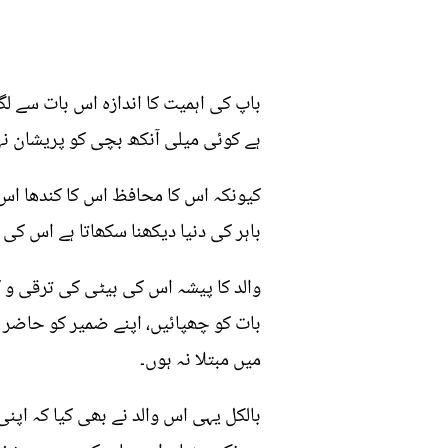
باپ کی اہمیت کا اندازہ اس بات سے ل
ہے کوئی میلی آنکھ بچی کو پریشان ن
کیونکہ اس کا محافظ اس کا کندھا اس کا
باہر کی دنیا دیکھنا سکھاتا ہے اس کی ت
والد کا پیشہ اس کی بیٹی کی ترقی و ک
بات کو چھپائیں، اپنے ضمیر کو حاضر 
میں مبتلا نہ ہوں۔
بالکل یہی اس والد نے بھی کیا کہ اپنی