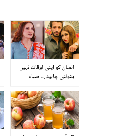
انسان کو اپنی اوقات نہیں
بھولنی چاہیئے۔۔ صباء
فیصل اور ان کی بہو نیہا
میں پھر سے جنگ چھڑ
گئی؟ انسٹاگرام پر طنزیہ
وار