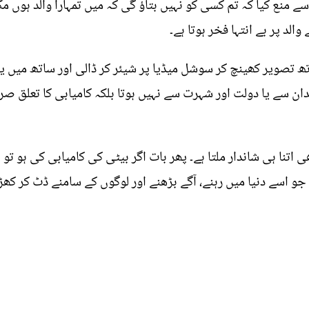
 منع کیا کہ تم کسی کو نہیں بتاؤ گی کہ میں تمہارا والد ہوں مگر
الد پر بے انتہا فخر ہوتا ہے۔
تصویر کھینچ کر سوشل میڈیا پر شیئر کر ڈالی اور ساتھ میں یہ 
ندان سے یا دولت اور شہرت سے نہیں ہوتا بلکہ کامیابی کا تعل
اتنا ہی شاندار ملتا ہے۔ پھر بات اگر بیٹی کی کامیابی کی ہو ت
جو اسے دنیا میں رہنے، آگے بڑھنے اور لوگوں کے سامنے ڈٹ کر کھڑا