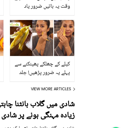
وقت یہ باتیں ضرور یاد
رکھیں
کیلے کے چھلکے پھینکنے سے
پہلے یہ ضرور پڑھیں! جلد
کے 3 بڑے مسائل کا سستا
اور قدرتی حل
VIEW MORE ARTICLES
شادی میں گلاب بانٹنا چاہت
زیادہ مہنگی ہونے پر شادی 