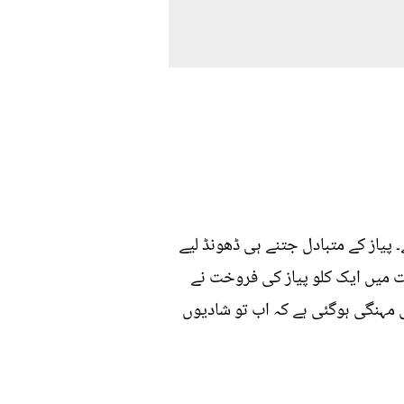
 پیاز کے متبادل جتنے ہی ڈھونڈ لیے
جا سکتا۔ ملک بھر میں 238 روپے سے زائد کی قیمت میں ایک کلو پیاز کی فروخت نے
 مہنگی ہوگئی ہے کہ اب تو شادیوں