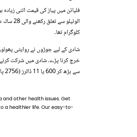
فلپائن میں پیاز کی قیمت اتنی زیادہ 
کلوگرام تھا۔
سے بڑھ کر 600 یا 11 ڈالرز (2756 پاکستانی روپے) تک پہنچ چکی ہے۔
a and other health issues. Get
o a healthier life. Our easy-to-