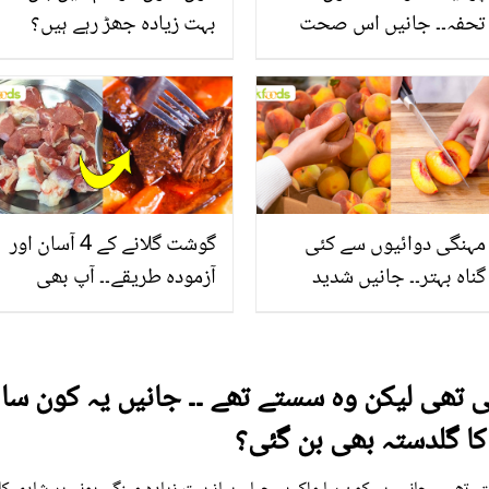
تحفہ۔۔ جانیں اس صحت
بہت زیادہ جھڑ رہے ہیں؟
بخش پتوں کے 10 حیرت
جانیں بالوں کو مضبوط
انگیز طبی فوائد
بنانے کے چند قدرتی طریقے
مہنگی دوائیوں سے کئی
گوشت گلانے کے 4 آسان اور
گناہ بہتر۔۔ جانیں شدید
آزمودہ طریقے۔۔ آپ بھی
گرمی کے موسم میں آڑو
جانیں انٹرنیشنل شیف کے
کیوں کھانا چاہیے؟
بتائے راز
ی تھی لیکن وہ سستے تھے ۔۔ جانیں یہ کون سا 
کا گلدستہ بھی بن گئی؟