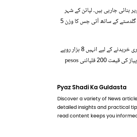
ر بنائی جارہی ہیں۔ لپائن کے شہر
الوئیلو سے تعلق رکھنے والی 28 سالہ دلہن April Lyka Biorrey-Nobis شادی کے موقع پر پیاز سے بنے گلدستے کے ساتھ آئی جس کا وزن 5
شادی کے لیے جوڑوں نے روایتی پھولوں کے لیے 15 ہزار فلپائنی کرنسی کا بجٹ رکھا تھا لیکن پیاز کی بوری خریدنے کے لیے انہیں 8 ہزار روپے
خرچ کرنا پڑے۔ شادی میں شرکت کرنے والے افراد میں بھی پیاز تقسیم کی گئی۔ فلپائن میں فی کلوگرام پیاز کی قیمت 200 فلپائنی pesos
Pyaz Shadi Ka Guldasta
Discover a variety of News articl
detailed insights and practical ti
read content keeps you informed