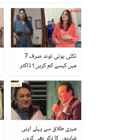
اسپتال کی سابق ڈائریکٹر
ڈاکٹر سیمی جمالی کی
حالت تشویشناک، دعا کی
اپیل
نکلی ہوئی توند صرف 7
میں کیسے کم کریں؟ ڈاکٹر
ام راحیل نے بتایا پیٹ کم
کرنے کا جادوئی نسخہ
میری طلاق سے پہلے اپنی
شادیوں کا ذکر بھی کرو۔۔