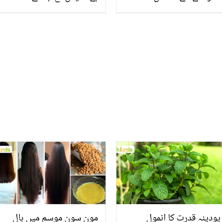
چکرورتی نے 3 بچے ہونے کے
کیمومائل پھول کے18
باوجود لاوارث بچی کو گود
حیرت انگیز فوائد
کیوں لیا؟ دل چھو لینے والی
کہانی
پودینہ قدرت کا انمول
مون سون موسم میں بال