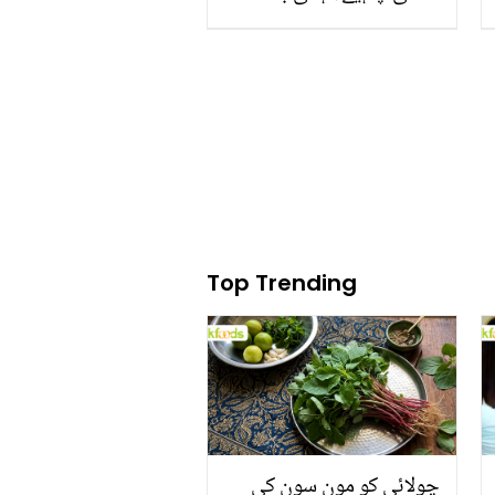
پریشر کی علامات اور
نقصانات کے بارے میں
جانیں اور زندگی محفوظ
بنائیں
Top Trending
چولائی کو مون سون کی