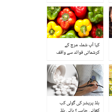
کی طلاق کیوں ہوئی؟ پہلی
بار اپنی ازواجی زندگی کی
حقیقت کھول کے رکھ دی
کیا آپ شملہ مرچ کے
کرشماتی فوائد سے واقف
ہیں؟ جانیں اس کے چند
ایسے حیرت انگیز فوائد
جنہیں جان کر آپ بھی آج
ہی سے اس کا استعمال
شروع کر دیں گے
بلڈ پریشر کی گولی کب
کھانی چاہیے؟ ہائی بلڈ