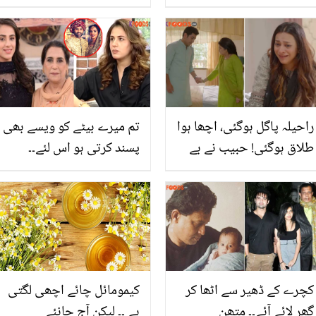
مائیکرو ویو اوون استعمال
شادی کے مشورے دینے پر
کرنے کے بعد یہ ایک کام
فریدہ شبیر تنقید کی زد میں
کریں، اور اگلی بار صفائی کا
کیوں آگئیں؟
وقت بچائیں
راحیلہ پاگل ہوگئی، اچھا ہوا
تم میرے بیٹے کو ویسے بھی
طلاق ہوگئی! حبیب نے بے
پسند کرتی ہو اس لئے۔۔
حیائی کا ریکارڈ ٹوٹنے نہ
پروین اکبر نے ساس بننے
دیا، دوبارہ زیور مانگ بیٹھا،
سے پہلے سب کے سامنے
سوشل میڈیا صارفین
ماہم عامر سے کیا کہا تھا؟
راحیلہ کے انجام پر بہت
خوش
کچرے کے ڈھیر سے اٹھا کر
کیمومائل چائے اچھی لگتی
گھر لائے آئے۔۔ متھن
ہے ۔۔ لیکن آج جانئے