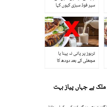
سپر فوڈ سبزی کیوں کہا
جاتا ہے؟ جانیں وٹامنز،
منرلز اور اینٹی آکسیڈنٹس
سے بھرپور اس سبزی کے
فائدے
تربوز پر پانی نہ پینا یا
مچھلی کے بعد دودھ کا
استعمال۔۔ جانیں کھانوں
سے متعلق غلط فہمیوں کی
حقیقت کیا ہے اور افواہ کیا؟
ملک ہے جہاں پیاز بہت