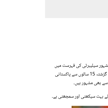
مشہور سیلیبرٹی کی فہرست میں
شامل کیا جاتا ہے۔وہ اپنی صلاحیتیوں کے بلبوتے اور محنت سے اس مقام تک پہنچیں ہیں۔ وسیم بادامی گزشتہ 15 سالوں سے پاکستانی
 سے بھی مشہور ہیں۔
وئے بہت سیکھتی اور سمجھتی ہے۔