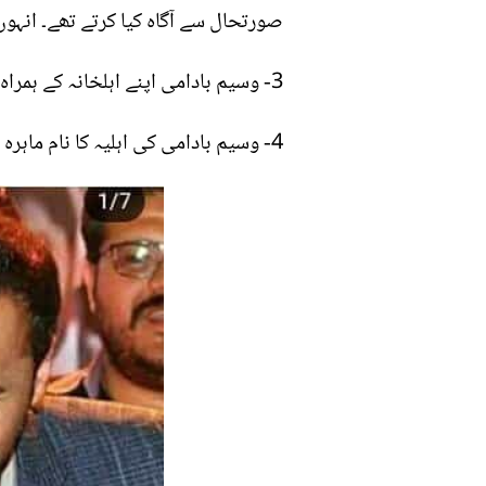
صورتحال سے آگاہ کیا کرتے تھے۔ انہوں نے بتایا ک
3- وسیم بادامی اپنے اہلخانہ کے ہمراہ کراچی میں ہی رہائش پزیر ہیں۔ ان کے گر والے وسیم بادامی کو انتہائی سپورٹ کرتے ہیں۔
4- وسیم بادامی کی اہلیہ کا نام ماہرہ فاطمہ ہے جو ٹیلی ویزن پر کم ہی دکھائی دیتی ہیں۔