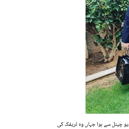
یڈیو چینل سے ہوا جہاں وہ ٹریفک کی