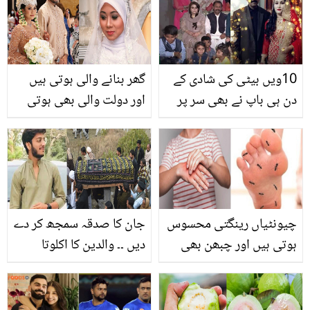
کی 6 علامات جنہیں جان
کو گورا اور جلد کو چمکدار
کر آپ بڑے نقصاں سے بچ
بنائیں
سکتے ہیں ٓ
10ویں بیٹی کی شادی کے
گھر بنانے والی ہوتی ہیں
دن ہی باپ نے بھی سر پر
اور دولت والی بھی ہوتی
سہرا سجا لیا۔۔ 40 بچوں
ہیں.. ملائشین عورتوں سے
کے نانا نے پانچویں شادی
شادی کرنے کے 5 فائدے
کرلی
چیونٹیاں رینگتی محسوس
جان کا صدقہ سمجھ کر دے
ہوتی ہیں اور چبھن بھی
دیں ۔۔ والدین کا اکلوتا
ہوتی ہے۔۔ جسم سن کیوں
حافظ قرآن بچہ بھی
ہوتا ہے؟ جانیں اس تکلیف
ڈکیتوں نے چھین لیا، ماں
کو کم کرنے کے طریقے
باپ کے جینے کی وجہ بھی