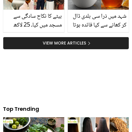
شہد میں ذرا سی ہلدی ڈال
بیٹے کا نکاح سادگی سے
کر کھانے سے کیا فائدہ ہوتا
مسجد میں کیا، 25 لاکھ
ہے؟ فائدہ جان کر آپ بھی
روپے غریبوں کے کھانے پر
روزانہ استعمال کریں گے
خرچ کیے ۔۔ والد سب کو کیا
VIEW MORE ARTICLES
پیغام دینا چاہتے ہیں؟
Top Trending