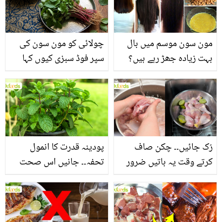
مون سون موسم میں بال
چولائی کو مون سون کی
بہت زیادہ جھڑ رہے ہیں؟
سپر فوڈ سبزی کیوں کہا
جانیں بالوں کو مضبوط
جاتا ہے؟ جانیں وٹامنز،
بنانے کے چند قدرتی طریقے
منرلز اور اینٹی آکسیڈنٹس
سے بھرپور اس سبزی کے
فائدے
رُک جائیں۔۔ چکن صاف
پودینہ قدرت کا انمول
کرتے وقت یہ باتیں ضرور
تحفہ۔۔ جانیں اس صحت
یاد رکھیں
بخش پتوں کے 10 حیرت
انگیز طبی فوائد