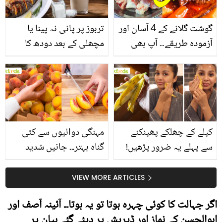
گوشت گلانے کے 4 آسان اور
تربوز پر پانی نہ پینا یا
آزمودہ طریقے۔۔ آپ بھی
مچھلی کے بعد دودھ کا
جانیں انٹرنیشنل شیف کے
استعمال۔۔ جانیں کھانوں
بتائے راز
سے متعلق غلط فہمیوں کی
حقیقت کیا ہے اور افواہ
کیا؟
کیلے کے چھلکے پھینکنے
مہنگی دوائیوں سے کئی
سے پہلے یہ ضرور پڑھیں!
گناہ بہتر۔۔ جانیں شدید
جلد کے 3 بڑے مسائل کا
گرمی کے موسم میں آڑو
سستا اور قدرتی حل
کیوں کھانا چاہیے؟
VIEW MORE ARTICLES
اگر جہالت کا کوئی چہرہ ہوتا تو یہ ہوتا۔۔ آئینہ آصف اور
ابوالحسن کے نماز اور ڈپریش پر دیئے گئے بیان پر