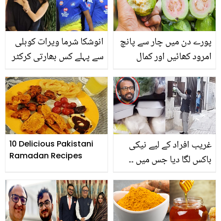
ختم
پورے دن میں چار سے پانچ
انوشکا شرما ویرات کوہلی
امرود کھائیں اور کمال
سے پہلے کس بھارتی کرکٹر
دیکھیں۔۔۔امرود کے بے شمار
کے ساتھ تھیں؟ حیران کن
فوائد
انکشاف
غریب افراد کے لیے نیکی
10 Delicious Pakistani
Ramadan Recipes
باکس لگا دیا جس میں ۔۔
اس شخص نے گھر کے باہر
باکس کیوں لگایا؟ محلے
والے بھی خوش ہوگئے