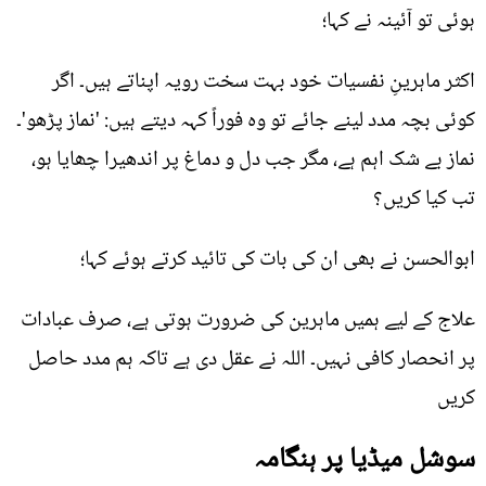
ہوئی تو آئینہ نے کہا؛
اکثر ماہرینِ نفسیات خود بہت سخت رویہ اپناتے ہیں۔ اگر
کوئی بچہ مدد لینے جائے تو وہ فوراً کہہ دیتے ہیں: 'نماز پڑھو'۔
نماز بے شک اہم ہے، مگر جب دل و دماغ پر اندھیرا چھایا ہو،
تب کیا کریں؟
ابوالحسن نے بھی ان کی بات کی تائید کرتے ہوئے کہا؛
علاج کے لیے ہمیں ماہرین کی ضرورت ہوتی ہے، صرف عبادات
پر انحصار کافی نہیں۔ اللہ نے عقل دی ہے تاکہ ہم مدد حاصل
کریں
سوشل میڈیا پر ہنگامہ