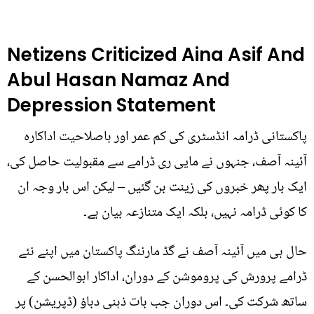
Netizens Criticized Aina Asif And
Abul Hasan Namaz And
Depression Statement
پاکستانی ڈرامہ انڈسٹری کی کم عمر اور باصلاحیت اداکارہ
آئینہ آصف، جنہوں نے مایی ری ڈرامے سے مقبولیت حاصل کی،
ایک بار پھر خبروں کی زینت بن گئیں – لیکن اس بار وجہ ان
کا کوئی ڈرامہ نہیں، بلکہ ایک متنازعہ بیان ہے۔
حال ہی میں آئینہ آصف نے گڈ مارننگ پاکستان میں اپنے نئے
ڈرامے پرورش کی پروموشن کے دوران، اداکار ابوالحسن کے
ساتھ شرکت کی۔ اس دوران جب بات ذہنی دباؤ (ڈپریشن) پر