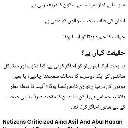
میرے لیے نماز ہمیشہ سے سکون کا ذریعہ رہی ہے۔
ایمان کی طاقت نصیب والوں کو ملتی ہے۔
جہالت کا چہرہ ہوتا تو ایسا ہوتا۔
حقیقت کہاں ہے؟
یہ بحث ایک اہم پہلو کو اجاگر کرتی ہے: کیا مذہب اور میڈیکل
سائنس کو ایک دوسرے کا مخالف سمجھنا چاہیے؟ یا ہمیں
دونوں کے درمیان توازن قائم رکھنا ہوگا؟ آئینہ کا نقطۂ نظر
بلاشبہ حساس ہے، لیکن شاید ان کا مقصد صرف ذہنی صحت
کے لیے شعور اجاگر کرنا تھا۔
Netizens Criticized Aina Asif And Abul Hasan