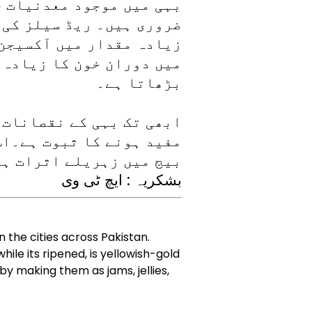
بہی میں موجود معدنیات ج
ضروری ہیں۔ ریڈ سیلز کی 
زیادہ مقدار میں آکسیجن 
میں دوران خون کا زیادہ 
بڑھاتا ہے۔
ابھی تک بہی کے نقصانات 
مفید ہونے کا ثبوت ہے۔اس
بیج میں زہریلے اثرات ہو
بشکریہ : ایچ ٹی وی
in the cities across Pakistan.
hile its ripened, is yellowish-gold
 by making them as jams, jellies,