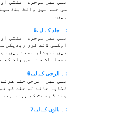
بہی میں موجود اینٹی اوک
سی جسم میں وائٹ بلڈ سیل
ہیں۔
5۔ جلد کے لیے :
بہی میں موجود اینٹی اوک
اوکسی ڈنٹ فری ریڈیکل سے
میں نمودار ہوتے ہیں ۔جل
نقصانات سے بھی جلد کو م
6۔ الرجی کے لیے :
بہی میں الرجی ختم کرنے ک
لگایا جائے تو جلد کو فو
جلد کی صحت کو بہتر بنات
7۔ بالوں کے لیے :