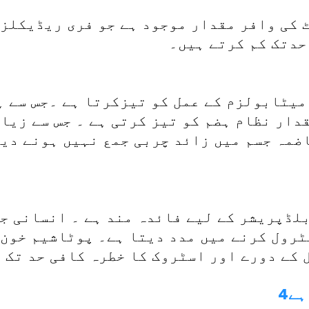
 کی وافر مقدار موجود ہے جو فری ریڈیکلز 
حدتک کم کرتے ہیں۔
میٹابولزم کے عمل کو تیزکرتا ہے ۔جس سے ہ
دار نظام ہضم کو تیز کرتی ہے ۔ جس سے زیا
اضمہ جسم میں زائد چربی جمع نہیں ہونے دیت
لڈپریشر کے لیے فائدہ مند ہے ۔ انسانی ج
ٹرول کرنے میں مدد دیتا ہے۔ پوٹاشیم خون 
 کے دورے اور اسٹروک کا خطرہ کافی حد تک 