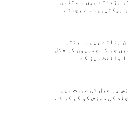
و بڑھاتے ہیں ۔ وٹامن
ر بیکٹیریا سے بچاتے
ن بناتے ہیں ۔اینٹی
یں جو کہ جھریوں کی شکل
ا وائلٹ ریز کے
زش پر جیل کی صورت میں
لد کی سوزش کو کم کر کے