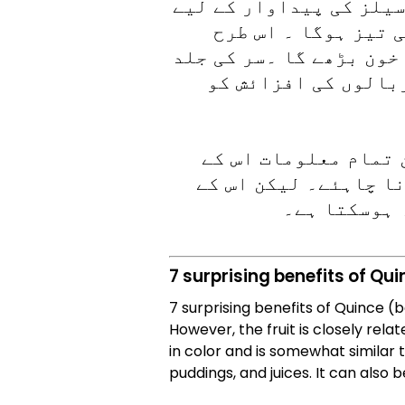
سیلز کی پیداوار کے لیے
 تیز ہوگا ۔ اس طرح
خون بڑھے گا ۔سر کی جلد
بالوں کی افزائش کو
 تمام معلومات اس کے
نا چاہئے۔ لیکن اس کے
 ہوسکتا ہے۔
7 surprising benefits of Qui
7 surprising benefits of Quince (ba
However, the fruit is closely rela
in color and is somewhat similar t
puddings, and juices. It can also b