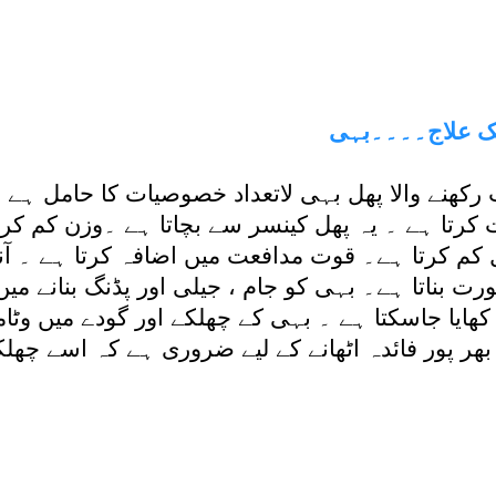
ایک علاج۔۔۔۔بہی
کھنے والا پھل بہی لاتعداد خصوصیات کا حامل ہے ۔
تا ہے ۔ یہ پھل کینسر سے بچاتا ہے ۔وزن کم کرن
 کم کرتا ہے۔ قوت مدافعت میں اضافہ کرتا ہے ۔ آ
ت بناتا ہے۔ بہی کو جام ، جیلی اور پڈنگ بنانے میں
کھایا جاسکتا ہے ۔ بہی کے چھلکے اور گودے میں وٹامن
ھر پور فائدہ اٹھانے کے لیے ضروری ہے کہ اسے چھل