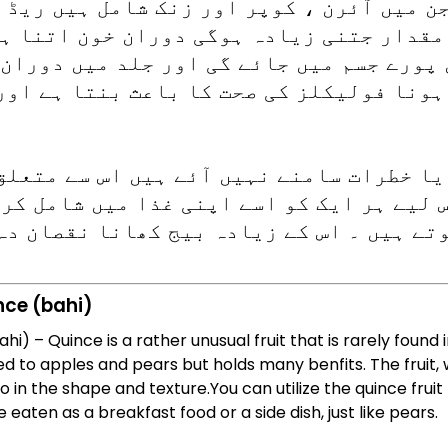
ن میں آئرن ، کوپر اور زنک شامل ہیں ریڈ 
مقدار جتنی زیادہ ہوگی دوران خون اتنا ہی
پورے جسم میں جائے گی اور جلد میں دوران 
ہونا فولیکلز کی صحت کا باعث بنتا ہے اور
یا خطرات سامنے نہیں آئے ہیں اس سے متعلق
 لیے ہر ایک کو اسے اپنی غذا میں شامل کر
تے ہیں ۔ اس کے زیادہ بیج کھانا نقصان دہ
nce (bahi)
hi) – Quince is a rather unusual fruit that is rarely found 
ted to apples and pears but holds many benfits. The fruit, w
o in the shape and texture.You can utilize the quince fruit
e eaten as a breakfast food or a side dish, just like pears.