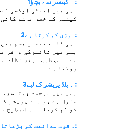
1۔ کینسر سے بچاؤ :
بہی میں اینٹی اوکسی ڈنٹ
کینسر کے خطرات کو کافی 
2۔وزن کم کرتا ہے:
بہی کا استعمال جسم میں 
بہی میں فائبرکی وافر مق
ہے ۔ اس طرح بہتر نظام ہ
روکتا ہے۔
3۔ بلڈ پریشر کے لیے :
بہی میں موجود پوٹاشیم ب
منرل ہے جو بلڈ پریشر کن
کو کم کرتا ہے۔ اس طرح دل
4۔ قوت مدافعت کو بڑھاتا ہے: