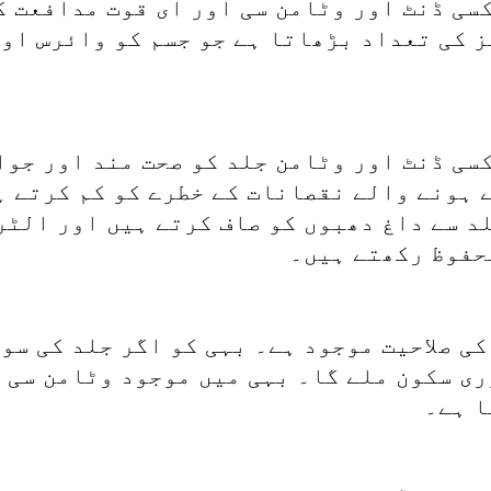
سی ڈنٹ اور وٹامن سی اور ای قوت مدافعت ک
ز کی تعداد بڑھاتا ہے جو جسم کو وائرس او
سی ڈنٹ اور وٹامن جلد کو صحت مند اور جوا
 ہونے والے نقصانات کے خطرے کو کم کرتے ہ
د سے داغ دھبوں کو صاف کرتے ہیں اور الٹر
حفوظ رکھتے ہیں۔
ی صلاحیت موجود ہے۔ بہی کو اگر جلد کی سو
ری سکون ملے گا۔ بہی میں موجود وٹامن سی ج
ا ہے۔