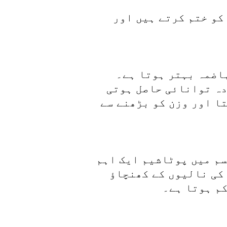
کو ختم کرتے ہیں اور
اضمہ بہتر ہوتا ہے۔
دہ توانائی حاصل ہوتی
ا اور وزن کو بڑھنے سے
سم میں پوٹاشیم ایک اہم
کی نالیوں کے کھنچاؤ
کم ہوتا ہے۔