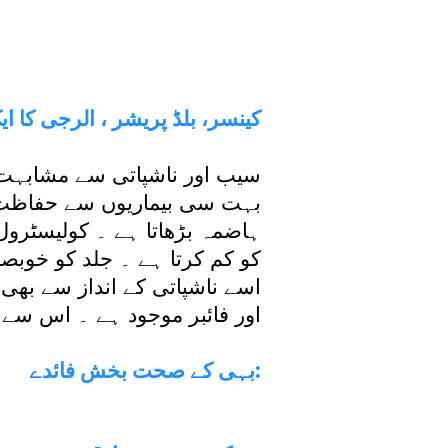
کینسر، بلڈ پریشر ، الرجی کا 
سیب اور ناشپاتی سے مشابہت ر
بہت سی بیماریوں سے حفاظت کر
ہاضمہ بڑھاتا ہے ۔ کولیسٹرول
کو کم کرتا ہے ۔ جلد کو خوبصور
اسے ناشپاتی کے انداز سے بھی 
اور فائبر موجود ہے ۔ اس سے ب
بہی کے صحت بخش فائدے: