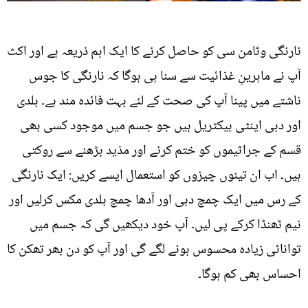
نارنگی وٹامن سی کو حاصل کرنے کا ایک اہم ذریعہ ہے اور اکث
آپ نے ماہرینِ غذائیت سے سنا ہی ہوگا کہ نارنگی کا جوس
ناشتے میں پینا آپ کی صحت کے لئے بہت فائدہ مند ہے۔ ہلدی
اور دہی اینٹی بیکٹریل ہیں جو جسم میں موجود کسی بھی
قسم کے جراثیموں کو ختم کرنے اور مذید بڑھنے سے روکتی
ہیں۔ اب ان تینوں چیزوں کو استعمال ایسے کریں: ایک نارنگی
کے رس میں ایک چمچ دہی اور آدھا چمچ ہلدی مکس کرلیں اور
نیم ٹھنڈا کرکے پی لیں۔ آپ خود دیکھیں گی کہ جسم میں
توانائی زیادہ محسوس ہونے لگے گی اور آپ کو دن بھر تھکن کا
احساس بھی کم ہوگا۔