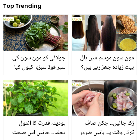
Top Trending
مون سون موسم میں بال
چولائی کو مون سون کی
بہت زیادہ جھڑ رہے ہیں؟
سپر فوڈ سبزی کیوں کہا
جانیں بالوں کو مضبوط
جاتا ہے؟ جانیں وٹامنز،
بنانے کے چند قدرتی طریقے
منرلز اور اینٹی آکسیڈنٹس
سے بھرپور اس سبزی کے
فائدے
رُک جائیں۔۔ چکن صاف
پودینہ قدرت کا انمول
کرتے وقت یہ باتیں ضرور
تحفہ۔۔ جانیں اس صحت