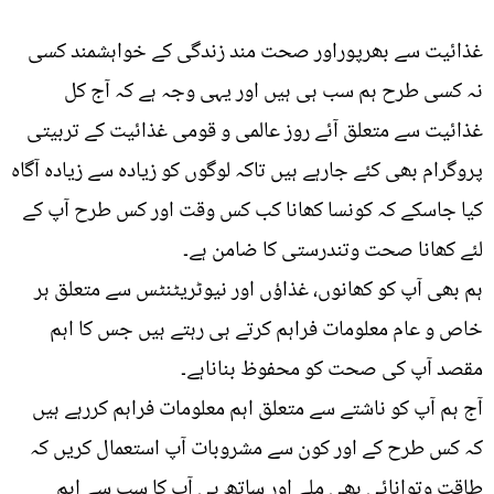
غذائیت سے بھرپوراور صحت مند زندگی کے خواہشمند کسی
نہ کسی طرح ہم سب ہی ہیں اور یہی وجہ ہے کہ آج کل
غذائیت سے متعلق آئے روز عالمی و قومی غذائیت کے تربیتی
پروگرام بھی کئے جارہے ہیں تاکہ لوگوں کو زیادہ سے زیادہ آگاہ
کیا جاسکے کہ کونسا کھانا کب کس وقت اور کس طرح آپ کے
لئے کھانا صحت وتندرستی کا ضامن ہے۔
ہم بھی آپ کو کھانوں، غذاؤں اور نیوٹریٹنٹس سے متعلق ہر
خاص و عام معلومات فراہم کرتے ہی رہتے ہیں جس کا اہم
مقصد آپ کی صحت کو محفوظ بناناہے۔
آج ہم آپ کو ناشتے سے متعلق اہم معلومات فراہم کررہے ہیں
کہ کس طرح کے اور کون سے مشروبات آپ استعمال کریں کہ
طاقت وتوانائی بھی ملے اور ساتھ ہی آپ کا سب سے اہم