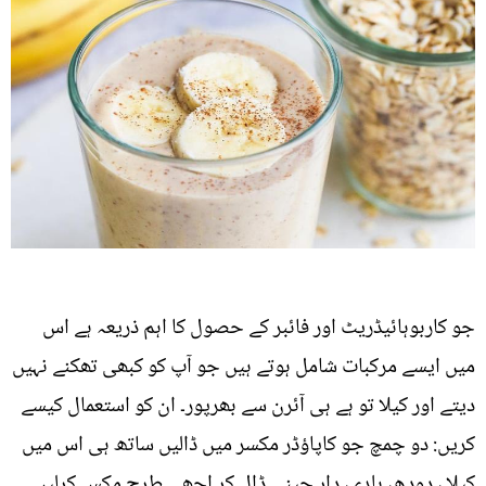
جو کاربوہائیڈریٹ اور فائبر کے حصول کا اہم ذریعہ ہے اس
میں ایسے مرکبات شامل ہوتے ہیں جو آپ کو کبھی تھکنے نہیں
دیتے اور کیلا تو ہے ہی آئرن سے بھرپور۔ ان کو استعمال کیسے
کریں: دو چمچ جو کاپاؤڈر مکسر میں ڈالیں ساتھ ہی اس میں
کیلا ، دودھ، ہلدی، دار چینی ڈال کر اچھی طرح مکس کرلیں