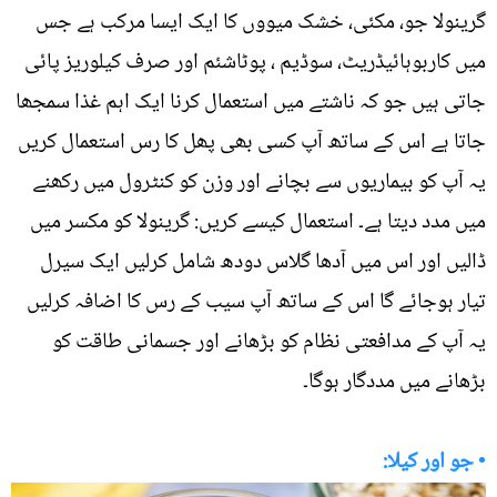
گرینولا جو، مکئی، خشک میووں کا ایک ایسا مرکب ہے جس
میں کاربوہائیڈریٹ، سوڈیم ، پوٹاشئم اور صرف کیلوریز پائی
جاتی ہیں جو کہ ناشتے میں استعمال کرنا ایک اہم غذا سمجھا
جاتا ہے اس کے ساتھ آپ کسی بھی پھل کا رس استعمال کریں
یہ آپ کو بیماریوں سے بچانے اور وزن کو کنٹرول میں رکھنے
میں مدد دیتا ہے۔ استعمال کیسے کریں: گرینولا کو مکسر میں
ڈالیں اور اس میں آدھا گلاس دودھ شامل کرلیں ایک سیرل
تیار ہوجائے گا اس کے ساتھ آپ سیب کے رس کا اضافہ کرلیں
یہ آپ کے مدافعتی نظام کو بڑھانے اور جسمانی طاقت کو
بڑھانے میں مددگار ہوگا۔
• جو اور کیلا: