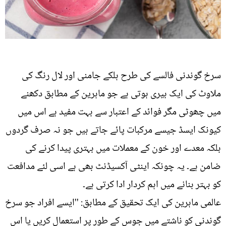
سرخ گوندنی فالسے کی طرح ہلکے جامنی اور لال رنگ کی
ملاوٹ کی ایک بیری ہوتی ہے جو ماہرین کے مطابق دکھنے
میں چھوٹی مگر فوائد کے اعتبار سے بہت مفید ہے اس میں
کیونک ایسڈ جیسے مرکبات پائے جاتے ہیں جو نہ صرف گردوں
بلکہ معدے اور خون کے معملات میں بہتری پیدا کرنے کی
ضامن ہے۔ یہ چونکہ اینٹی آکسیڈنٹ بھی ہے اسی لئے مدافعت
کو بہتر بنانے میں اہم کردار ادا کرتی ہے۔
عالمی ماہرین کی ایک تحقیق کے مطابق: ''ایسے افراد جو سرخ
گوندنی کو ناشتے میں جوس کے طور پر استعمال کریں یا اس