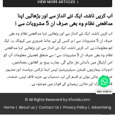
سستا اور قدرتی حل
کیوں کھانا چاہیے؟
VIEW MORE ARTICLES
اب کریں ناشتہ ایک نئے انداز سے اور بڑھائیں اپنا
مدافعتی نظام وہ بھی صرف ان 5 مشروبات سے !
اب کریں ناشتہ ایک نئے انداز سے اور بڑھائیں اپنا مدافعتی نظام وہ بھی
صرف ان 5 مشروبات سے ! ہر کسی کے لیے جاننا ضروری ہیں کیونکہ یہ ایک
اہم معلومات ہے۔ اب کریں ناشتہ ایک نئے انداز سے اور بڑھائیں اپنا مدافعتی
نظام وہ بھی صرف ان 5 مشروبات سے ! سے متعلق تفصیلی معلومات آپ کو
اس آرٹیکل میں بآسانی مل جائے گی۔ ہمارے پیج پر کھانوں، مصالحوں،
ادویات، بیماریوں، فیشن، سیلیبریٹیز، ٹپس اینڈ ٹرکس، ہربلسٹ اور مشہور
شیف کی بتائی ہوئی ہر قسم کی ٹپ دستیاب ہے۔ مزید لائف ٹپس، صحت،
قدرتی اجزاء اور ماڈرن ریمیڈی کے فوڈز میں موجود ہے۔
Get Alerts
© All Rights Reseverd by
Kfoods.com
Home
|
About us
|
Contact Us
|
Privacy Policy
|
Advertising