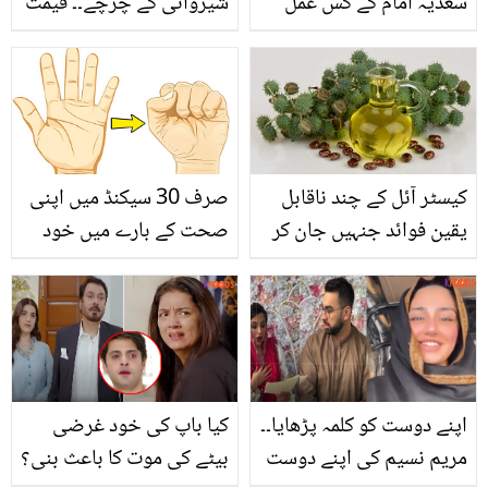
سعدیہ امام کے کس عمل
شیروانی کے چرچے۔۔ قیمت
سے مشہور اداکار شبیر جان
نے سب کے ہوش اڑا دیے
کی نجی زندگی خراب ہو
گئی؟ دیکھیں
کیسٹر آئل کے چند ناقابل
صرف 30 سیکنڈ میں اپنی
یقین فوائد جنہیں جان کر
صحت کے بارے میں خود
آج سے ہی اس تیل کا
جانیں
استعمال شروع کردیں گے
اپنے دوست کو کلمہ پڑھایا۔۔
کیا باپ کی خود غرضی
مریم نسیم کی اپنے دوست
بیٹے کی موت کا باعث بنی؟