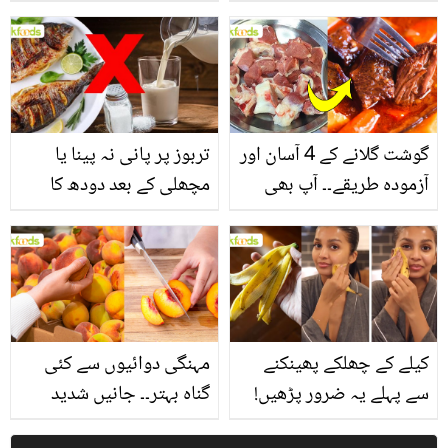
یاد رکھیں
بخش پتوں کے 10 حیرت
انگیز طبی فوائد
گوشت گلانے کے 4 آسان اور
تربوز پر پانی نہ پینا یا
آزمودہ طریقے۔۔ آپ بھی
مچھلی کے بعد دودھ کا
جانیں انٹرنیشنل شیف کے
استعمال۔۔ جانیں کھانوں
بتائے راز
سے متعلق غلط فہمیوں کی
حقیقت کیا ہے اور افواہ
کیا؟
کیلے کے چھلکے پھینکنے
مہنگی دوائیوں سے کئی
سے پہلے یہ ضرور پڑھیں!
گناہ بہتر۔۔ جانیں شدید
جلد کے 3 بڑے مسائل کا
گرمی کے موسم میں آڑو