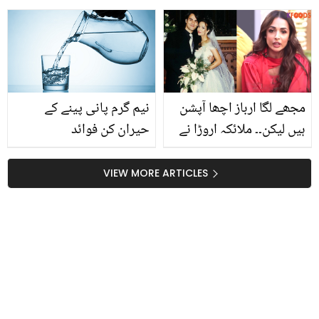
کو اسلام قبول کرواتے ہوئے
بسمل ڈرامے کی کہانی نے
ویڈیو وائرل
سب کو جھنجھوڑ دیا
مجھے لگا ارباز اچھا آپشن
نیم گرم پانی پینے کے
ہیں لیکن۔۔ ملائکہ اروڑا نے
حیران کن فوائد
شادی سے لے کر طلاق کی
کیا کہانی سنا دی؟
VIEW MORE ARTICLES