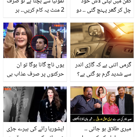
کفن میں لپٹی لاش خود
نمونیا سے بچنا ہے تو صرف
چل کر گھر پہنچ گئی ۔۔ دو
2 منٹ یہ کام کریں۔۔ ہر
بار دفن ہونے والی عورت کے
سال 50 ہزار لوگ اس
ساتھ پیش آنے والا حیرت
بیماری سے مر جاتے ہیں!
انگیز واقعہ جو آپ کو بھی
جانیں اس سے بچانے والی
حیران کر دے گا
آسان عادت کیا ہے؟
گرمی اتنی ہے کہ گاڑی اندر
یوں ناچ گانا ہوگا تو ان
سے شدید گرم ہو گئی ہے؟
حرکتوں پر صرف عذاب ہی
تو رُکیں کھڑکیوں کے شیشے
آنا ۔۔ شائستہ لودھی 45
مت کھولیں جانیں اسے
سال کی بوڑھی ہو کر کیوں
بغیر شیشے کھولے ٹھنڈا
ایسے کام کرتی ہیں؟
کرنے کی ٹِپ
سوشل میڈیا صارفین بھڑک
اُٹھے
میری طلاق ہو جاتی ۔۔
ایشوریا رائے کی ہیرے جڑی