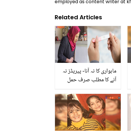
employed as content writer at k
Related Articles
ماہواری کا نہ آنا- پیریڈز نہ
آنے کا مطلب صرف حمل
ٹہرنا نہیں ہوتا بلکہ ۔۔
ماہواری میں بے قاعدگی کا
سبب بننے والی چند
خطرناک وجوہات، جن کا
جاننا ضروری ہے