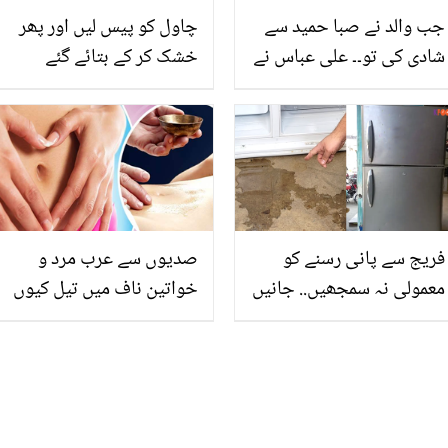
جب والد نے صبا حمید سے
چاول کو پیس لیں اور پھر
شادی کی تو۔۔ علی عباس نے
خشک کر کے بتائے گئے
سالوں سے دل میں چھپے
طریقے سے استعمال کریں،
زخم کھول کے رکھ دیئے
ایسا کمال کا نسخہ کہ جاننے
کے بعد آپ بھی استعمال
یقینی بنالیں گے
فریج سے پانی رسنے کو
صدیوں سے عرب مرد و
معمولی نہ سمجھیں.. جانیں
خواتین ناف میں تیل کیوں
مہنگے فریج کو برباد کرنے
لگاتے ہیں؟؟؟ جان کر آپ
والے اس مسئلے سے نجات کا
ابھی سے لگانا شروع کردیں
طریقہ
گے