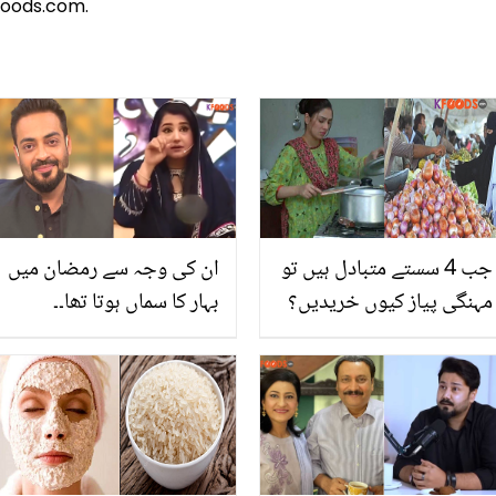
foods.com.
جب 4 سستے متبادل ہیں تو
ان کی وجہ سے رمضان میں
مہنگی پیاز کیوں خریدیں؟
بہار کا سماں ہوتا تھا۔۔
بغیر پیاز کے دال بگھارنے اور
جویریہ سعود شو میں
سالن میں ڈالنے کے لئے پیاز
مرحوم عامر لیاقت کو یاد کر
کے بجائے یہ چیزیں
کے رو پڑیں
استعمال کریں