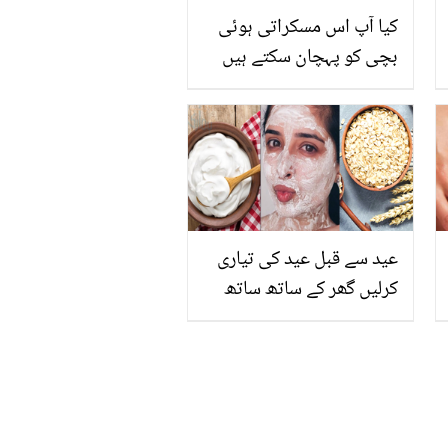
کیا آپ اس مسکراتی ہوئی
بچی کو پہچان سکتے ہیں
جو اب بہت بڑی اداکارہ
ہیں؟ 98 فیصد لوگ ناکام
ہوجاتے ہیں
عید سے قبل عید کی تیاری
کرلیں گھر کے ساتھ ساتھ
اپنے چہرے کو بھی صاف
ستھرا اور تروتازہ کرنا
ضروری ہے