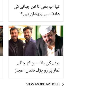
کیا آپ بھی ناخن چبانے کی
عادت سے پریشان ہیں؟
بیٹے کی بات سن کر جائے
نماز پر رو پڑا.. نعمان اعجاز
کا زاویار نعمان کے بارے میں
چونکا دینے والا انکشاف
VIEW MORE ARTICLES