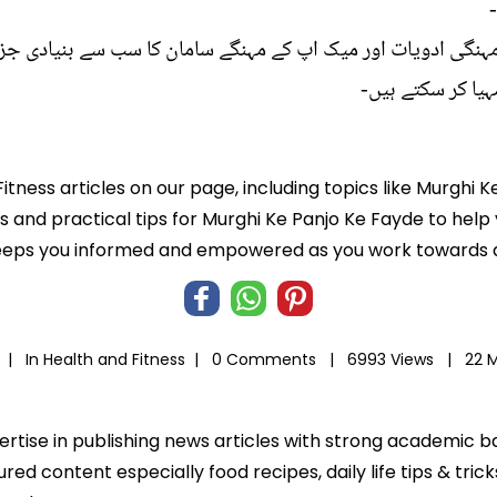
مہنگی ادویات اور میک اپ کے مہنگے سامان کا سب سے بنیادی جز
یا کر سکتے ہیں-
Fitness articles on our page, including topics like Murghi
ts and practical tips for Murghi Ke Panjo Ke Fayde to help
eeps you informed and empowered as you work towards a b
a |
In
Health and Fitness
|
0 Comments |
6993 Views |
22 
pertise in publishing news articles with strong academic 
ed content especially food recipes, daily life tips & tric