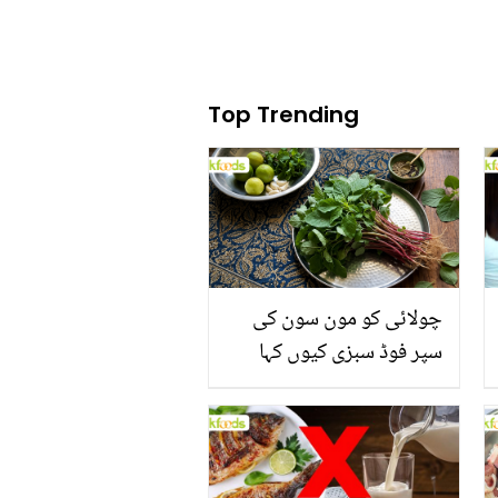
Top Trending
چولائی کو مون سون کی
سپر فوڈ سبزی کیوں کہا
جاتا ہے؟ جانیں وٹامنز،
منرلز اور اینٹی آکسیڈنٹس
سے بھرپور اس سبزی کے
فائدے