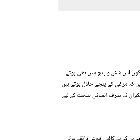
لوگوں اس شش و پنج میں بھی ہوتے
یں کہ مرغی کے پنجے حلال ہوتے ہیں
 پکوان نہ صرف انسانی صحت کے لیے
ہے کہ یہ کافی خوش ذائقہ ہوتے