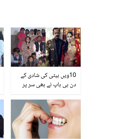
10ویں بیٹی کی شادی کے
دن ہی باپ نے بھی سر پر
سہرا سجا لیا۔۔ 40 بچوں کے
نانا نے پانچویں شادی کرلی