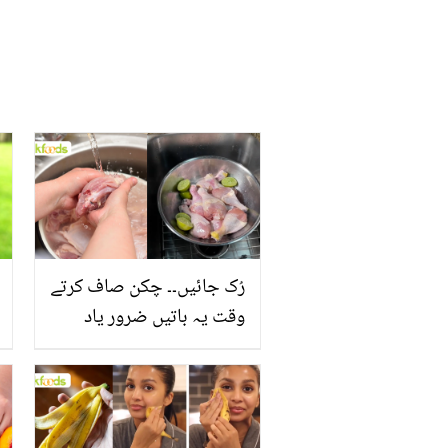
رُک جائیں۔۔ چکن صاف کرتے
وقت یہ باتیں ضرور یاد
رکھیں