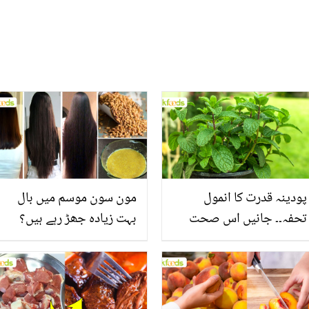
پودینہ قدرت کا انمول
مون سون موسم میں بال
تحفہ۔۔ جانیں اس صحت
بہت زیادہ جھڑ رہے ہیں؟
بخش پتوں کے 10 حیرت
جانیں بالوں کو مضبوط
انگیز طبی فوائد
بنانے کے چند قدرتی طریقے