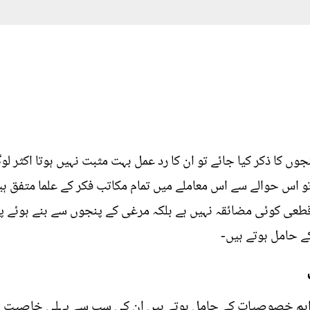
وں کا ذکر کیا جائے تو ان کا رد عمل بہت مثبت نہیں ہوتا اکثر 
 تو اس حوالے سے اس معاملے میں تمام مکاتب فکر کے علما متفق ہ
 قطعی کوئی مضائقہ نہیں ہے بلکہ مرغی کے پنجوں سے بنے ہوئے
ے حامل ہوتے ہیں-
ہم خصوصیات کے حامل ہوتے ہیں ان کی سب سے پہلی خاصیت یہ 