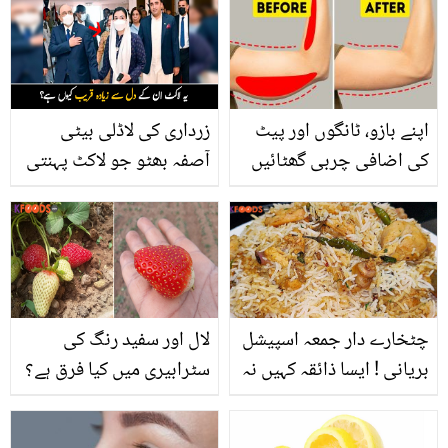
نکاح کی ویڈیو شیئر کر کے
جو فری میں علاج کرتا ہے،
مداحوں کو حیران کر دیا
جانیئے یہ کون ہے؟
اپنے بازو، ٹانگوں اور پیٹ
زرداری کی لاڈلی بیٹی
کی اضافی چربی گھٹائیں
آصفہ بھٹو جو لاکٹ پہنتی
بس ڈاکٹر بلقیس کا بتایا ہوا
ہیں اس میں کیا خاص ہے؟
آسان سا نسخہ اپنائیں
چٹخارے دار جمعہ اسپیشل
لال اور سفید رنگ کی
بریانی ! ایسا ذائقہ کہیں نہ
سٹرابیری میں کیا فرق ہے؟
کھایا ہوگا، ریسیپی پڑھیں
اگر آپ بھی یہ سٹرابیری
اور آج ہی بنا لیں
شوق سے کھا رہے ہیں تو