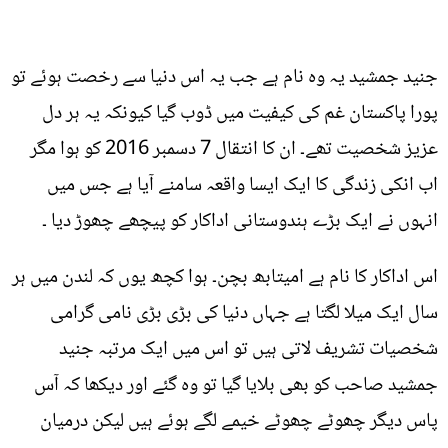
جنید جمشید یہ وہ نام ہے جب یہ اس دنیا سے رخصت ہوئے تو
پورا پاکستان غم کی کیفیت میں ڈوب گیا کیونکہ یہ ہر دل
عزیز شخصیت تھے۔ ان کا انتقال 7 دسمبر 2016 کو ہوا مگر
اب انکی زندگی کا ایک ایسا واقعہ سامنے آیا ہے جس میں
انہوں نے ایک بڑے ہندوستانی اداکار کو پیچھے چھوڑ دیا ۔
اس اداکار کا نام ہے امیتابھ بچن۔ ہوا کچھ یوں کہ لندن میں ہر
سال ایک میلا لگتا ہے جہاں دنیا کی بڑی بڑی نامی گرامی
شخصیات تشریف لاتی ہیں تو اس میں ایک مرتبہ جنید
جمشید صاحب کو بھی بلایا گیا تو وہ گئے اور دیکھا کہ آس
پاس دیگر چھوٹے چھوٹے خیمے لگے ہوئے ہیں لیکن درمیان