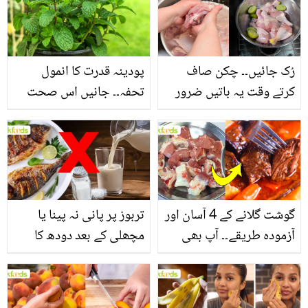
سے بھرپور اس سبزی کے
فائدے
رُک جائیں۔۔ چکن صاف
پودینہ قدرت کا انمول
کرتے وقت یہ باتیں ضرور
تحفہ۔۔ جانیں اس صحت
یاد رکھیں
بخش پتوں کے 10 حیرت
انگیز طبی فوائد
گوشت گلانے کے 4 آسان اور
تربوز پر پانی نہ پینا یا
آزمودہ طریقے۔۔ آپ بھی
مچھلی کے بعد دودھ کا
جانیں انٹرنیشنل شیف کے
استعمال۔۔ جانیں کھانوں
بتائے راز
سے متعلق غلط فہمیوں کی
حقیقت کیا ہے اور افواہ