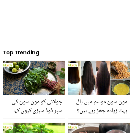
Top Trending
مون سون موسم میں بال
چولائی کو مون سون کی
بہت زیادہ جھڑ رہے ہیں؟
سپر فوڈ سبزی کیوں کہا
جانیں بالوں کو مضبوط
جاتا ہے؟ جانیں وٹامنز،
بنانے کے چند قدرتی طریقے
منرلز اور اینٹی آکسیڈنٹس