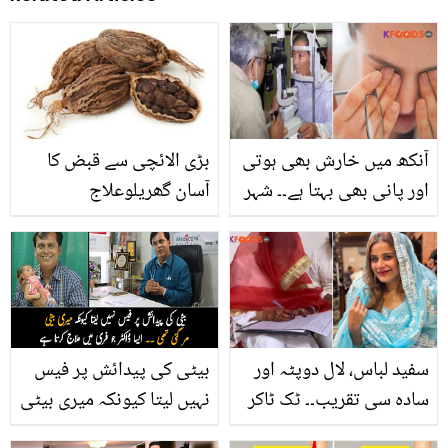
آنکھ میں خارش بھی ہوتی
بڑی الائچی سے قبض کا
اور پانی بھی بہتا ہے۔۔ شہر
آسان گھریلوعلاج
بھر میں آنکھوں کا تیزی
سے پھیلنے والا مرض کیا
ہے؟ ڈاکٹروں نے ہدایات
جاری کردیں
سفید لباس، لال دوپٹہ اور
بیٹی کی پیدائش پر فیس
سادہ سی تقریب۔۔ ٹک ٹاکر
نہیں لیتا کیونکہ میری بیٹی
کشف انصاری نے اچانک سے
مر گئی تھی ۔۔ ایسا ڈاکٹر