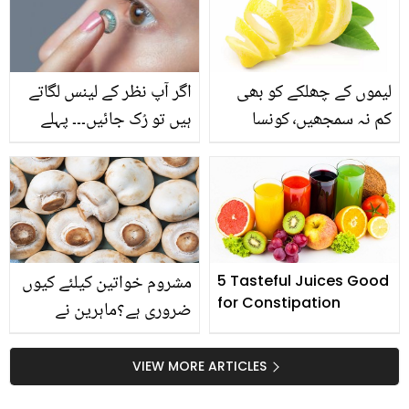
اس پھل سے جُڑی یہ
معلومات ضرور جان لیں
لیموں کے چھلکے کو بھی
اگر آپ نظر کے لینس لگاتے
کم نہ سمجھیں٬ کونسا
ہیں تو رُک جائیں۔۔۔ پہلے
فائدہ یہ نہیں پہنچاتے؟
جان لیں کہ کہیں یہ آپ کی
آنکھوں کے لئے نقصان دہ تو
نہیں ہیں
مشروم خواتین کیلئے کیوں
5 Tasteful Juices Good
for Constipation
ضروری ہے؟ماہرین نے
حیرت انگیز انکشاف کر دیا
VIEW MORE ARTICLES