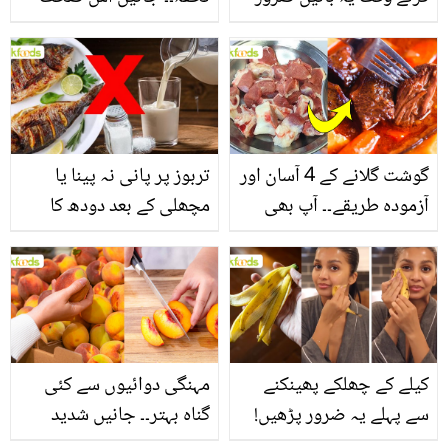
یاد رکھیں
بخش پتوں کے 10 حیرت
انگیز طبی فوائد
گوشت گلانے کے 4 آسان اور
تربوز پر پانی نہ پینا یا
آزمودہ طریقے۔۔ آپ بھی
مچھلی کے بعد دودھ کا
جانیں انٹرنیشنل شیف کے
استعمال۔۔ جانیں کھانوں
بتائے راز
سے متعلق غلط فہمیوں کی
حقیقت کیا ہے اور افواہ
کیا؟
کیلے کے چھلکے پھینکنے
مہنگی دوائیوں سے کئی
سے پہلے یہ ضرور پڑھیں!
گناہ بہتر۔۔ جانیں شدید
جلد کے 3 بڑے مسائل کا
گرمی کے موسم میں آڑو