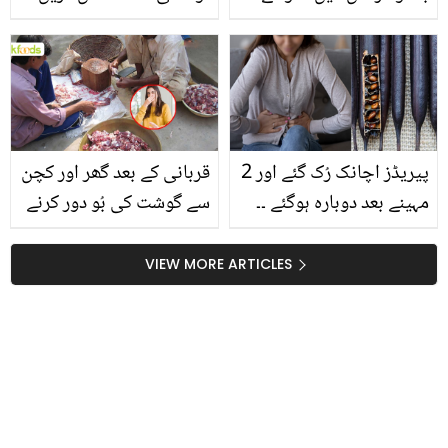
بیج اور ۔۔ جانیں ایسی
مگر۔۔ جانیں کافی پینے کا
زبردست ریمیڈی جو کمزور
ایسا فائدہ جو اس سردی
ہڈیوں میں بھی جان ڈال
آپ کی بڑی مشکل آسان
دے
کرے
پیریڈز اچانک رُک گئے اور 2
قربانی کے بعد گھر اور کچن
مہینے بعد دوبارہ ہوگئے ۔۔
سے گوشت کی بُو دور کرنے
پیریڈز وقت پر نہیں ہوتے
کا آسان طریقہ کیا ہے؟
تو جانیں املتاس بوٹی کا
جانیں چھوٹی سی ٹپ، جو
VIEW MORE ARTICLES
استعمال جو عورتوں کے لئے
آپ کے بڑے کام آئے
فائدے مند ہے