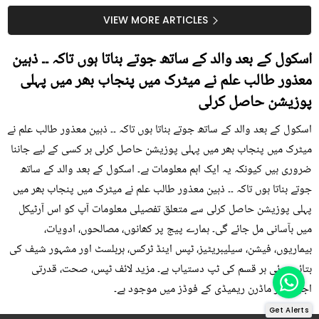
سستا اور قدرتی حل
کیوں کھانا چاہیے؟
VIEW MORE ARTICLES
اسکول کے بعد والد کے ساتھ جوتے بناتا ہوں تاکہ ۔۔ ذہین
معذور طالب علم نے میٹرک میں پنجاب بھر میں پہلی
پوزیشن حاصل کرلی
اسکول کے بعد والد کے ساتھ جوتے بناتا ہوں تاکہ ۔۔ ذہین معذور طالب علم نے
میٹرک میں پنجاب بھر میں پہلی پوزیشن حاصل کرلی ہر کسی کے لیے جاننا
ضروری ہیں کیونکہ یہ ایک اہم معلومات ہے۔ اسکول کے بعد والد کے ساتھ
جوتے بناتا ہوں تاکہ ۔۔ ذہین معذور طالب علم نے میٹرک میں پنجاب بھر میں
پہلی پوزیشن حاصل کرلی سے متعلق تفصیلی معلومات آپ کو اس آرٹیکل
میں بآسانی مل جائے گی۔ ہمارے پیج پر کھانوں، مصالحوں، ادویات،
بیماریوں، فیشن، سیلیبریٹیز، ٹپس اینڈ ٹرکس، ہربلسٹ اور مشہور شیف کی
بتائی ہوئی ہر قسم کی ٹپ دستیاب ہے۔ مزید لائف ٹپس، صحت، قدرتی
اجزاء اور ماڈرن ریمیڈی کے فوڈز میں موجود ہے۔
Get Alerts