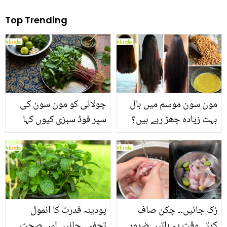
Top Trending
مون سون موسم میں بال
چولائی کو مون سون کی
بہت زیادہ جھڑ رہے ہیں؟
سپر فوڈ سبزی کیوں کہا
جانیں بالوں کو مضبوط
جاتا ہے؟ جانیں وٹامنز،
بنانے کے چند قدرتی طریقے
منرلز اور اینٹی آکسیڈنٹس
سے بھرپور اس سبزی کے
فائدے
رُک جائیں۔۔ چکن صاف
پودینہ قدرت کا انمول
کرتے وقت یہ باتیں ضرور
تحفہ۔۔ جانیں اس صحت