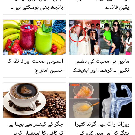
یقین فائدے
بانجھ بھی ہوسکتے ہیں۔۔
مردوں میں بے اولادی کی
سب سے بڑی وجہ کو کیسے
دور کریں؟ جانیں
مائیں ہی محبت کی دشمن
اسمودی صحت اور ذائقہ کا
نکلیں ۔۔ کرشمہ اور ابھیشک
حسین امتزاج
کی شادی کیوں نہ ہو پائی ؟
جیا بچن اور ببیتا کپور کی
وہ شرائط جو شادی ٹوٹنے
کی وجہ بنی
روزانہ رات میں گوند کتیرا
جگر کے کینسر سے بچنا ہے
بھگو کر اس میں کدو کے
تو کافی کا استعمال کریں