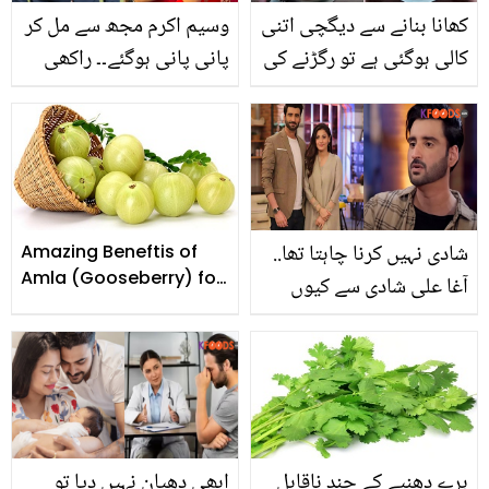
کھانا بنانے سے دیگچی اتنی
وسیم اکرم مجھ سے مل کر
کالی ہوگئی ہے تو رگڑنے کی
پانی پانی ہوگئے۔۔ راکھی
ضرورت نہیں بلکہ 10 روپے
ساونت دوسری شادی
کی یہ ایک چیز ڈالیں اور
پاکستانی سے کیوں کرنا
کمال دیکھیں
چاہتی ہیں؟
شادی نہیں کرنا چاہتا تھا..
Amazing Beneftis of
Amla (Gooseberry) for
آغا علی شادی سے کیوں
Health
گھبراتے تھے؟ نجی زندگی
سے متعلق چند انکشافات
ہرے دھنیے کے چند ناقابل
ابھی دھیان نہیں دیا تو