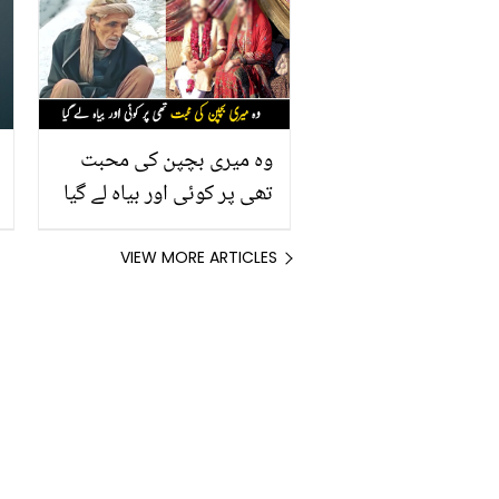
وہ میری بچپن کی محبت
تھی پر کوئی اور بیاہ لے گیا
۔۔ من پسند لڑکی سے شادی
کے انتظار میں 40 سال سے
VIEW MORE ARTICLES
کنوارہ رہنے والا بوڑھا
پاکستانی