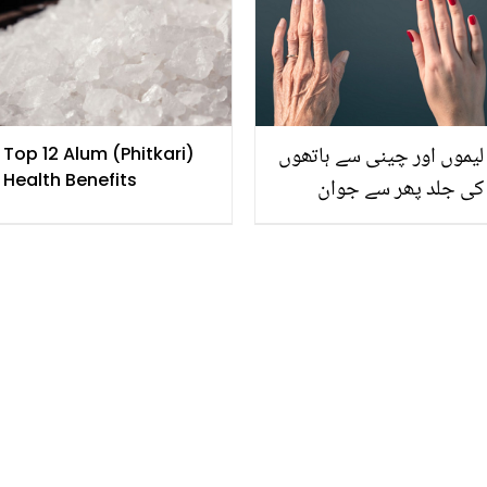
بھی غذائیت اور فوائد سے
بھرپور۔
لیموں اور چینی سے ہاتھوں
Top 12 Alum (Phitkari)
Health Benefits
کی جلد پھر سے جوان