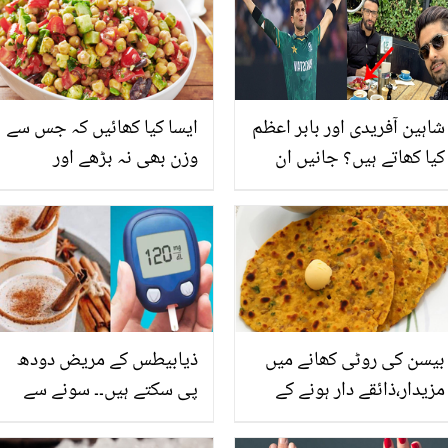
شاہین آفریدی اور بابر اعظم
ایسا کیا کھائیں کہ جس سے
کیا کھاتے ہیں؟ جانیں ان
وزن بھی نہ بڑھے اور
چند کھانوں کے بارے میں
توانائی بھی کم نہ ہو،جانیے
جو مشہور کھلاڑی فٹ رہنے
ہائی پروٹین سلاد سے آپ
کے لئے لازمی کھاتے ہیں
اپنے وزن اور توانائی کو
کیسے کنٹرول کر سکتے ہیں؟
بیسن کی روٹی کھانے میں
ذیابیطس کے مریض دودھ
مزیدار،ذائقے دار ہونے کے
پی سکتے ہیں۔۔ سونے سے
ساتھ ساتھ صحت کے لئے
پہلے دودھ پینا کیسا ہے؟