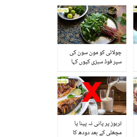
چولائی کو مون سون کی
سپر فوڈ سبزی کیوں کہا
جاتا ہے؟ جانیں وٹامنز،
منرلز اور اینٹی آکسیڈنٹس
سے بھرپور اس سبزی کے
فائدے
تربوز پر پانی نہ پینا یا
مچھلی کے بعد دودھ کا