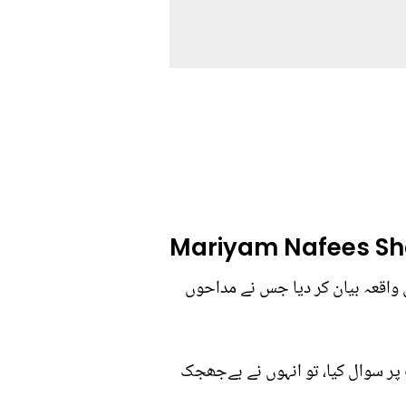
Mariyam Nafees Sh
واقعہ بیان کر دیا جس نے مداحوں
 پر سوال کیا، تو انہوں نے بےجھجک