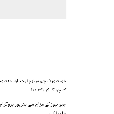
خوبصورت چہرہ، نرم لہجہ اور معصوم م
کو چونکا کر رکھ دیا۔
جیو نیوز کے مزاح سے بھرپور پروگرام
بتا دیا کہ؛