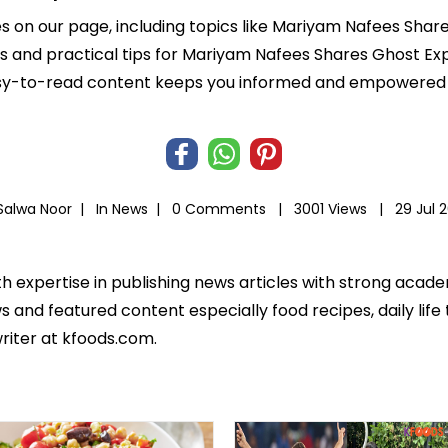
les on our page, including topics like Mariyam Nafees Sha
hts and practical tips for Mariyam Nafees Shares Ghost Ex
r easy-to-read content keeps you informed and empowered
Salwa Noor |
In
News
|
0 Comments |
3001 Views |
29 Jul 
th expertise in publishing news articles with strong acad
 and featured content especially food recipes, daily life 
riter at kfoods.com.