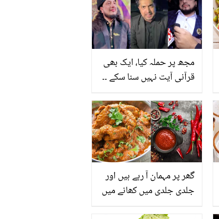
مجھ پر حملہ کیا، ایک بھی
قرآنی آیت نہیں سنا سکے ۔۔
اقرار الحسن، حق خطیب کا
اصل چہرہ دکھانے گئے تو
وہاں ان کے ساتھ کیا ہوا؟
ویڈیو وائرل
گھر پر مہمان آ رہے ہیں اور
جلدی جلدی میں کھانے میں
مرچیں تیز ہو گئیں ہیں؟ تو