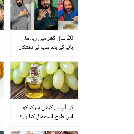
20 سال گھر میں رہا، ماں
باپ کے بعد سب نے دھتکار
دیا۔۔ آؤچ آؤچ کر کے سب کو
ہنسانے والے 'اسپیرو' کی
اپنی زندگی کتنی مشکل
تھی؟ بتاتے ہوئے جذباتی
کیا آپ نے کبھی سرکہ کو
اس طرح استعمال کیا ہے؟