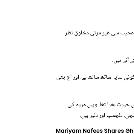
ور عجیب سی غیر مرئی مخلوق نظر
 آئے ہیں۔
 کوئی سایہ ساتھ ساتھ ہے، اور آج بھی
 حیرت بھرا تھا، وہیں مریم کی
سچی، دلچسپ اور دلیر ہیں۔
Mariyam Nafees Shares Gho