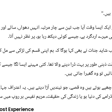
ہیں۔"
پر ایک ایسا وقت آیا جب تین سے چار مرتبہ انہیں دھواں، سائے ا
ی میرے اردگرد ہے، جیسے کوئی دیکھ رہا ہو، پر نظر نہیں آتا۔
ب شاید جنات نے بھی کہا ہوگا کہ ہم اپنی قسم کی لڑکی سے مل کے
ت ذہنی طور پر بہت ڈرا دینے والا تھا۔ کئی مہینے ایسا لگا جیسے
ئیں تو وہ گھبرا جاتی ہیں۔
 ہوتے ہیں وہ قصے، جو نیندیں اُڑا دیتے ہیں۔ یہ اعتراف جہاں
ہ ڈرامے کی دنیا ہو یا زندگی کی حقیقت، مریم نفیس ہر روپ میں 
st Experience