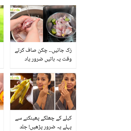
رُک جائیں۔۔ چکن صاف کرتے
وقت یہ باتیں ضرور یاد
رکھیں
کیلے کے چھلکے پھینکنے سے
پہلے یہ ضرور پڑھیں! جلد