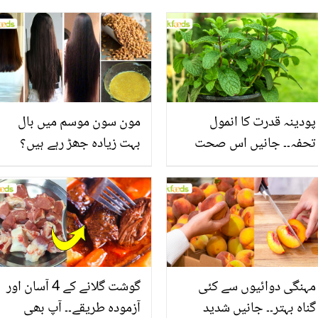
پودینہ قدرت کا انمول
مون سون موسم میں بال
تحفہ۔۔ جانیں اس صحت
بہت زیادہ جھڑ رہے ہیں؟
بخش پتوں کے 10 حیرت
جانیں بالوں کو مضبوط
انگیز طبی فوائد
بنانے کے چند قدرتی طریقے
مہنگی دوائیوں سے کئی
گوشت گلانے کے 4 آسان اور
گناہ بہتر۔۔ جانیں شدید
آزمودہ طریقے۔۔ آپ بھی