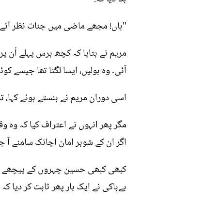
"ہاں! مجھے ماضی میں جنات نظر آئے 
مریم نے بتایا کہ کچھ برس پہلے اُن 
آئی۔ وہ بولیں، ایسا لگتا تھا جیسے کوئ
اسی دوران مریم نے ہنستے ہوئے کہا، ت
مگر پھر انہوں نے اعتراف کیا کہ وہ وق
اگر ان کے شوہر امان اچانک سامنے آ جا
کبھی کبھی حسین چہروں کے پیچھے چھپے
بےباکی نے ایک بار پھر ثابت کر دیا ک