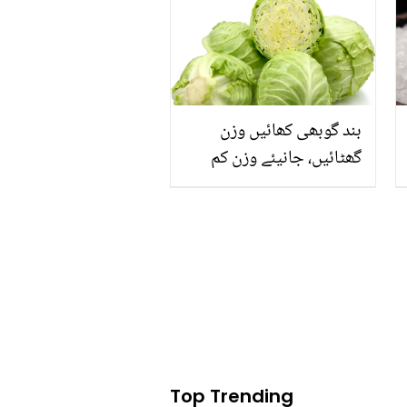
پریشان نہ ہوں جانیں کھانے
سے مرچ کم کرنے کے آسان
طریقے
بند گوبھی کھائیں وزن
گھٹائیں، جانیئے وزن کم
کرنے کے لئے بند گوبھیی
بنانے کی 3 آسان تراکیب
Top Trending