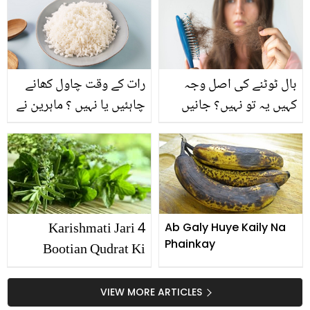
مانگوں؟ مدد کے سوال پر
مولانا آزاد روتے ہوئے پھٹ
پڑے
بال ٹوٹنے کی اصل وجہ
رات کے وقت چاول کھانے
کہیں یہ تو نہیں؟ جانیں
چاہئیں یا نہیں ؟ ماہرین نے
بال گِرنے کی چند اہم
ایسا انکشاف کر ڈالا کہ آپ
وجوہات تاکہ آپ کر سکیں
کچھ بھی کھانے سے پہلے
اس کا علاج
آئندہ ہزار بار سوچا کریں
گے
4 Karishmati Jari
Ab Galy Huye Kaily Na
Phainkay
Bootian Qudrat Ki
Taraf Se Tohfa
VIEW MORE ARTICLES