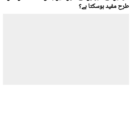
طرح مفید ہوسکتا ہے؟