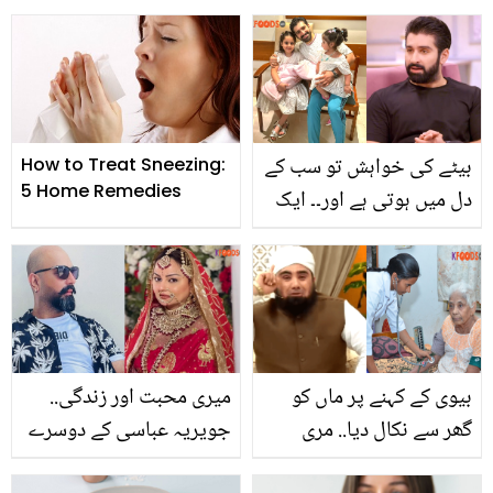
کپ میں بیکار کارکردگی،
کے درمیان فاصلہ ہو تو اس
شاہد آفریدی نے داماد
کا کیا مطلب ہوتا ہے؟
شاہین کو شادی سے پہلے
دلچسپ معلومات جو آپ کے
کھری کھری سنا دی
لیے جاننا ضروری ہے
بیٹے کی خواہش تو سب کے
How to Treat Sneezing:
5 Home Remedies
دل میں ہوتی ہے اور۔۔ ایک
کے بعد ایک 3 بیٹیوں کی
پیدائش ! منیب بٹ نے پہلی
بار دل کے راز کھول دیے
بیوی کے کہنے پر ماں کو
میری محبت اور زندگی..
گھر سے نکال دیا.. مری
جویریہ عباسی کے دوسرے
ہوئی ماں سے معافی کیسے
شوہر کون ہیں؟