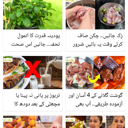
بنانے کے چند قدرتی طریقے
منرلز اور اینٹی آکسیڈنٹس
سے بھرپور اس سبزی کے
فائدے
رُک جائیں۔۔ چکن صاف
پودینہ قدرت کا انمول
کرتے وقت یہ باتیں ضرور
تحفہ۔۔ جانیں اس صحت
یاد رکھیں
بخش پتوں کے 10 حیرت
انگیز طبی فوائد
گوشت گلانے کے 4 آسان اور
تربوز پر پانی نہ پینا یا
آزمودہ طریقے۔۔ آپ بھی
مچھلی کے بعد دودھ کا
جانیں انٹرنیشنل شیف کے
استعمال۔۔ جانیں کھانوں
بتائے راز
سے متعلق غلط فہمیوں کی