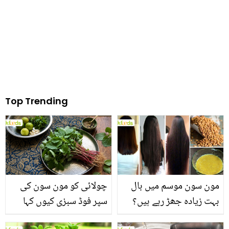
Top Trending
مون سون موسم میں بال
چولائی کو مون سون کی
بہت زیادہ جھڑ رہے ہیں؟
سپر فوڈ سبزی کیوں کہا
جانیں بالوں کو مضبوط
جاتا ہے؟ جانیں وٹامنز،