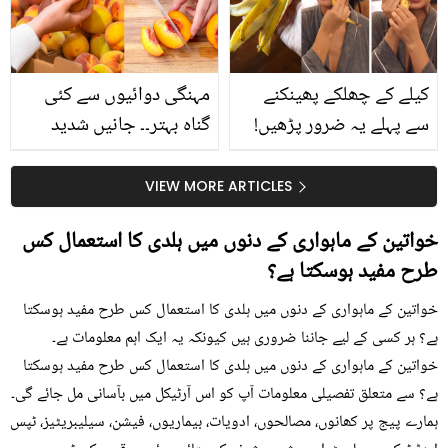
حقیقت کیا ہے اور افواہ
کیا؟
کیلے کے چھلکے پھینکنے
مہنگی دوائیوں سے کئی
سے پہلے یہ ضرور پڑھیں!
گناہ بہتر۔۔ جانیں شدید
جلد کے 3 بڑے مسائل کا
گرمی کے موسم میں آڑو
سستا اور قدرتی حل
کیوں کھانا چاہیے؟
VIEW MORE ARTICLES
خواتین کے ماہواری کے دنوں میں ہلدی کا استعمال کس
طرح مفید ہوسکتا ہے؟
خواتین کے ماہواری کے دنوں میں ہلدی کا استعمال کس طرح مفید ہوسکتا
ہے؟ ہر کسی کے لیے جاننا ضروری ہیں کیونکہ یہ ایک اہم معلومات ہے۔
خواتین کے ماہواری کے دنوں میں ہلدی کا استعمال کس طرح مفید ہوسکتا
ہے؟ سے متعلق تفصیلی معلومات آپ کو اس آرٹیکل میں بآسانی مل جائے گی۔
ہمارے پیج پر کھانوں، مصالحوں، ادویات، بیماریوں، فیشن، سیلیبریٹیز، ٹپس