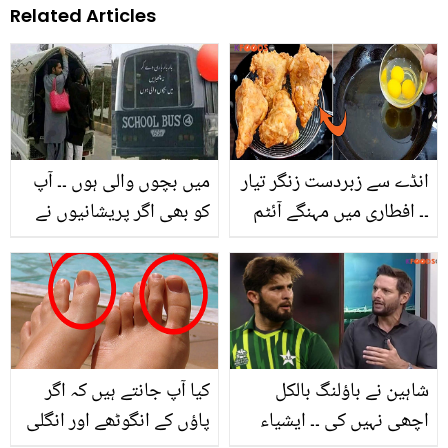
Related Articles
انڈے سے زبردست زنگر تیار
میں بچوں والی ہوں ۔۔ آپ
۔۔ افطاری میں مہنگے آئٹم
کو بھی اگر پریشانیوں نے
منگوانے کی جگہ اب گھر
تنگ کر دیا ہے تو دیکھیں ان
میں بنائیں یہ آسان اور
وائرل تصاویر کو ہماری نظر
سستی ریسیپی، جو کھائے
سے جو چہرے پر مسکرہٹ
دیوانہ ہوجائے
لے آئیں گی
شاہین نے باؤلنگ بالکل
کیا آپ جانتے ہیں کہ اگر
اچھی نہیں کی ۔۔ ایشیاء
پاؤں کے انگوٹھے اور انگلی