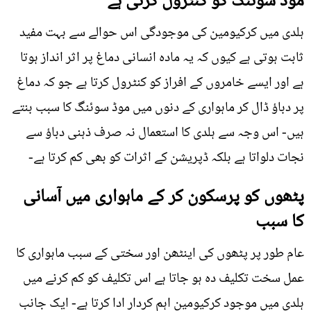
موڈ سوئنگ کو کنٹرول کرتی ہے
ہلدی میں کرکیومین کی موجودگی اس حوالے سے بہت مفید
ثابت ہوتی ہے کیوں کہ یہ مادہ انسانی دماغ پر اثر انداز ہوتا
ہے اور ایسے خامروں کے افراز کو کنٹرول کرتا ہے جو کہ دماغ
پر دباؤ ڈال کر ماہواری کے دنوں میں موڈ سوئنگ کا سبب بنتے
ہیں- اس وجہ سے ہلدی کا استعمال نہ صرف ذہنی دباؤ سے
نجات دلواتا ہے بلکہ ڈپریشن کے اثرات کو بھی کم کرتا ہے-
پٹھوں کو پرسکون کر کے ماہواری میں آسانی
کا سبب
عام طور پر پٹھوں کی اینٹھن اور سختی کے سبب ماہواری کا
عمل سخت تکلیف دہ ہو جاتا ہے اس تکلیف کو کم کرنے میں
ہلدی میں موجود کرکیومین اہم کردار ادا کرتا ہے- ایک جانب