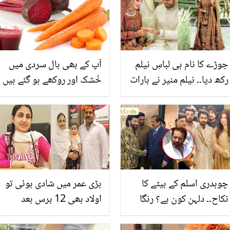
جوڑے کا نام ہی لباسِ نیلم
آپ کے بھی بال سردی میں
رکھ دیا۔۔ نیلم منیر نے بارات
خُشک اور روکھے ہو گئے ہیں
پر کتنا قیمتی جوڑا پہنا؟
تو چُقندر اور گاجر کے
چھلکوں کو نہ پھینکیں ۔۔۔
جانیں ان کے چھلکوں کو
استعمال کرنے کا ایسا طریقہ
جو آپ کو بھی حیران کر
دے
چوہدری اسلم کے بیٹے کا
بڑی عمر میں شادی ہوئی تو
نکاح۔۔ دلہن کون ہے؟ رنگا
اولاد بھی 12 برس بعد
رنگ تقریب کی تصاویر اور
نصیب ہوئی۔۔ 30 سال کی