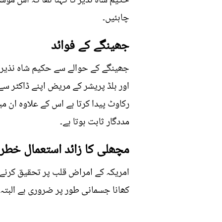
حکیم شاہ نذیر کا کہنا تھا کہ اس موسم
چاہئیں۔
جھینگے کے فوائد
جھینگے کے حوالے سے حکیم شاہ نذیر کا
اور بلڈ پریشر کے مریض اپنے ڈاکٹر س
رکاوٹ پیدا کرتا ہے اس کے علاوہ ان م
مددگار ثابت ہوتا ہے۔
مچھلی کا زائد استعمال خطر
کھانا جسمانی طور پر ضروری ہے البتہ