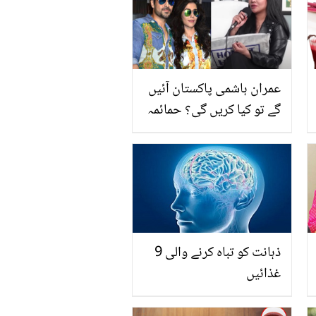
عمران ہاشمی پاکستان آئیں
گے تو کیا کریں گی؟ حمائمہ
ملک نے دلچسپ پلان بتا دیا
ذہانت کو تباہ کرنے والی 9
غذائیں