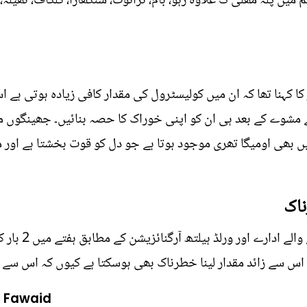
 میں پلہ مھلی ک علاوہ رہو، بام، ٹرائوٹ، سنگھاڑا، گلگاف، تھیلہ
 کہنا تھا کہ ان میں کولیسٹرول کی مقدار کافی زیادہ ہوتی ہے اس
ے مشوے کے بعد ہی ان کو اپنی خوراک کا حصہ بنائیں۔ جھینگوں م
یں بھی اومیگا تھری موجود ہوتا ہے جو دل کو قوت بخشتا ہے اور
ناک
 اس سے زائد مقدار لینا خطرناک بھی ہوسکتا ہے کیوں کہ اس سے ج
r Fawaid