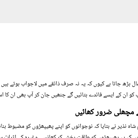
 بڑھ جاتا ہے کیوں کہ یہ نہ صرف ذائقے میں لاجواب ہوتے ہیں
کو ان کے ایسے فائدے بتائیں گے جنھیں جان کر آپ بھی ان کا اس
 مچھلی ضرور کھائیں
شاہ نذیر نے بتایا کہ نوجوانوں کو اپنے پھیپھڑوں کو مضبوط بنا
 کہ یہ پھیپھڑوں کو طاقت بخش کر کھانسی وغیرہ کے اثرات س