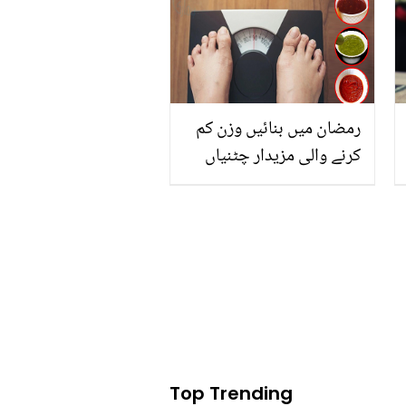
رمضان میں بنائیں وزن کم
کرنے والی مزیدار چٹنیاں
جو کریں آپ کا وزن کم اور
جانیں وہ طریقہ جو انہیں
خراب ہونے سے بچائیں
Top Trending