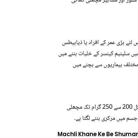
، سلور اور مشاہیر مچھلی کھانی
 لئے بڑی عمر کے افراد یا ذیابیطس
یں سلینیم کینسر کے خلیات بننے میں
 مختلف بیماریوں سے بچنے میں
امریکہ کے امراض قلب پر تحقیق کرنے والے ادارے اور ورلڈ ہیلتھ آرگنائزیشن کے مطابق ہفتے میں 2 بار کل 200 سے 250 گرام تک مچھلی
سم میں مرکری بننے لگتا ہے۔
Machli Khane Ke Be Shuma