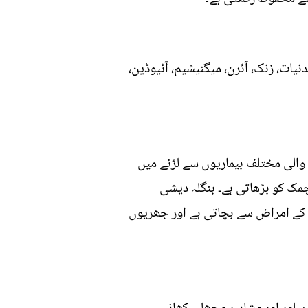
یات، زنک، آئرن، میگنیشیم، آئیوڈین،
والی مختلف بیماریوں سے لڑنے میں
چمک کو بڑھاتی ہے۔ بنگلہ دیشی
ل کے امراض سے بچاتی ہے اور جھریوں