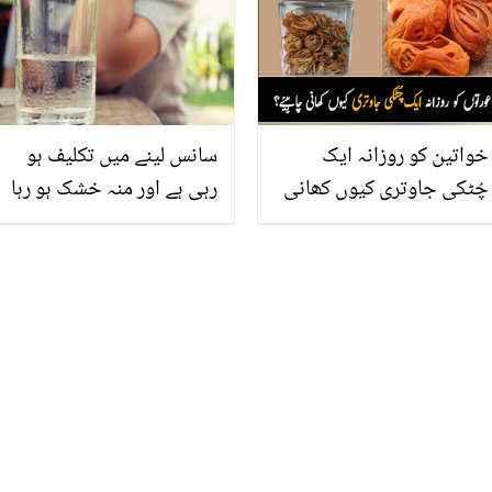
ویڈیوز وائرل! دیکھیں
عمر کے بعد ماں کیسے بنیں؟
ڈاکٹر کے مفید مشورے
خواتین کو روزانہ ایک
سانس لینے میں تکلیف ہو
چُٹکی جاوتری کیوں کھانی
رہی ہے اور منہ خشک ہو رہا
چاہیئے جانیئے کھانوں میں
ہے تو ۔۔۔ کہیں آپ کو پانی
جاوتری کا استعمال کتنا
کی کمی تو نہیں؟ جانیں
فائدے مند ہے؟
اس کی چند علامات