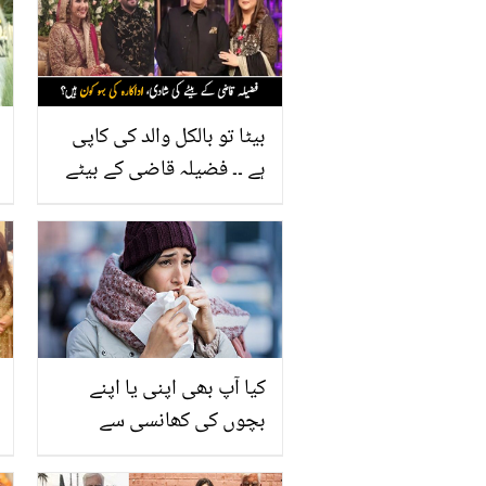
بیٹا تو بالکل والد کی کاپی
ہے ۔۔ فضیلہ قاضی کے بیٹے
کی شادی کی ویڈیو وائرل،
اداکارہ کی بہو کیا کرتی
ہیں؟
کیا آپ بھی اپنی یا اپنے
بچوں کی کھانسی سے
پریشان ہیں تو ان آسان