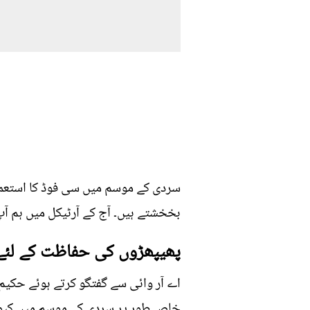
سردی کے موسم میں سی فوڈ کا استعمال
بخخشتے ہیں۔ آج کے آرٹیکل میں ہم آپ 
پھیپھڑوں کی حفاظت کے لئے
اے آر وائی سے گفتگو کرتے ہوئے حکیم 
خاص طور پر سردی کے موسم میں کیوں