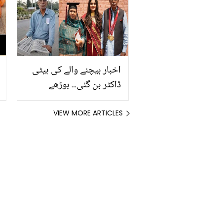
گھریلو نسخوں کو آزمائیں
اور کھانسی سے مکمل نجات
پائیں
اخبار بیچنے والے کی بیٹی
ڈاکٹر بن گئی۔۔ بوڑھے
والدین نے جب بیٹی کا رزلٹ
دیکھا، تو کیا کیا؟
VIEW MORE ARTICLES