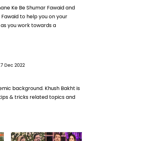
i Khane Ke Be Shumar Fawaid and
r Fawaid to help you on your
 as you work towards a
27 Dec 2022
ademic background. Khush Bakht is
tips & tricks related topics and