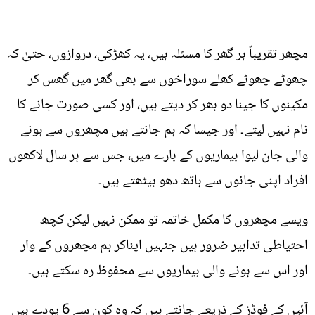
مچھر تقریباً ہر گھر کا مسئلہ ہیں، یہ کھڑکی، دروازوں، حتیٰ کہ
چھوٹے چھوٹے کھلے سوراخوں سے بھی گھر میں گھس کر
مکینوں کا جینا دو بھر کر دیتے ہیں، اور کسی صورت جانے کا
نام نہیں لیتے۔ اور جیسا کہ ہم جانتے ہیں مچھروں سے ہونے
والی جان لیوا بیماریوں کے بارے میں، جس سے ہر سال لاکھوں
افراد اپنی جانوں سے ہاتھ دھو بیٹھتے ہیں۔
ویسے مچھروں کا مکمل خاتمہ تو ممکن نہیں لیکن کچھ
احتیاطی تدابیر ضرور ہیں جنہیں اپناکر ہم مچھروں کے وار
اور اس سے ہونے والی بیماریوں سے محفوظ رہ سکتے ہیں۔
آئیں کے فوڈز کے ذریعے جانتے ہیں کہ وہ کون سے 6 پودے ہیں