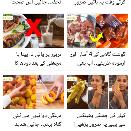
کرتے وقت یہ باتیں ضرور
تحفہ۔۔ جانیں اس صحت
یاد رکھیں
بخش پتوں کے 10 حیرت
انگیز طبی فوائد
گوشت گلانے کے 4 آسان اور
تربوز پر پانی نہ پینا یا
آزمودہ طریقے۔۔ آپ بھی
مچھلی کے بعد دودھ کا
جانیں انٹرنیشنل شیف کے
استعمال۔۔ جانیں کھانوں
بتائے راز
سے متعلق غلط فہمیوں کی
حقیقت کیا ہے اور افواہ
کیا؟
کیلے کے چھلکے پھینکنے
مہنگی دوائیوں سے کئی
سے پہلے یہ ضرور پڑھیں!
گناہ بہتر۔۔ جانیں شدید