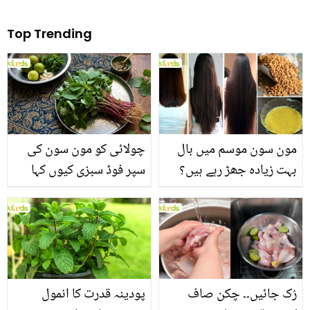
Top Trending
مون سون موسم میں بال
چولائی کو مون سون کی
بہت زیادہ جھڑ رہے ہیں؟
سپر فوڈ سبزی کیوں کہا
جانیں بالوں کو مضبوط
جاتا ہے؟ جانیں وٹامنز،
بنانے کے چند قدرتی طریقے
منرلز اور اینٹی آکسیڈنٹس
سے بھرپور اس سبزی کے
فائدے
رُک جائیں۔۔ چکن صاف
پودینہ قدرت کا انمول