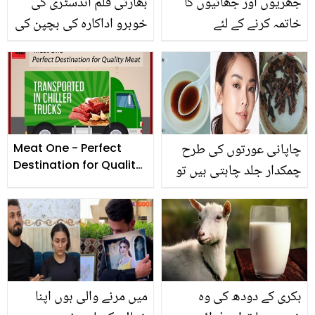
جھریوں اور جھائیوں کا
بھارتی فلم انڈسٹری کی
خاتمہ کرنے کے لئے
خوبرو اداکارہ کی بچپن کی
ڈرمیٹولجسٹ کی بتائی
تصویر نے ہر ایک کو حیران
چند ٹپس آزمائیں اور
کردیا؟ کیا آپ اسے پہچان
صحت مند و جوان جِلد
سکتے ہیں
پائیں
چاپانی عورتوں کی طرح
Meat One - Perfect
Destination for Quality
چمکدار جلد چاہتی ہیں تو
Meat
لونگ کے پانی میں یہ چیز
ملا کر لگائیں۔۔ جھریاں دور
کرنے کے لئے جاپان کی
خواتین کا صدیوں پرانا راز
بکری کے دودھ کی وہ
میں مرنے والی ہوں اپنا