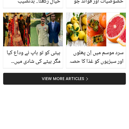
خصوصیات اور فوائد جو
خیال رکھنا.. بدنصیب
اسے گائے کے دودھ سے بہتر
جوڑے کی شادی کے دن آگ
بناتے کرتے ہیں ۔۔ جانیئے وہ
لگنے سے اپنے پیاروں کو
کون سے فوائد ہیں؟
کھونے والے اب کس حال
میں ہیں ؟
سرد موسم میں اِن پھلوں
بیٹی کو تو باپ نے وداع کیا
اور سبزیوں کو غذا کا حصہ
مگر بیٹے کی شادی میں۔۔
بنانا کیوں ضروری ہے؟
شہید لیفٹیننٹ جنرل
سرفراز علی کے بیٹے کی
VIEW MORE ARTICLES
شادی، بہو کون ہے؟