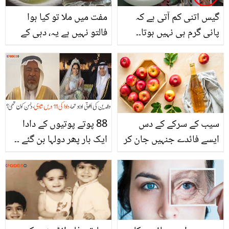
گیس اتنی کم آتی ہے کہ
مفت میں ملا تو کیا ہوا
پانی گرم ہی نہیں ہوتا۔۔
فالتو نہیں ہے یہ، دہی کے
جانیں بغیر کسی خرچے کے
پانی کو اس خاص طریقے
کم گیس میں بھی گیزر کو
سے استعمال کر کے دیکھیں
چلائے رکھنے کا طریقہ
اور دعائيں دیں
سیب کے سرکے کے دس
88 پوتے پوتیوں کے دادا
ایسے فائدے جنہیں جان کر
ایک بار پھر دولہا بن گئے ۔۔
آپ اسے استعمال کرنا اپنی
83 سالہ بوڑھے شخص نے
عادت بنالیں گے
11 ویں شادی کس خاص
لڑکی سے کی؟ ویڈیو