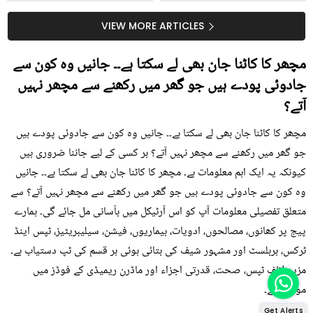
جلد کے 3 بڑے مسائل کا
گرمی کے موسم میں آڑو
سستا اور قدرتی حل
کیوں کھانا چاہیے؟
VIEW MORE ARTICLES
مچھر کا کاٹنا جان بھی لے سکتا ہے۔۔ جانیں وہ کون سے
جادوئی پودے ہیں جو گھر میں رکھنے سے مچھر نہیں
آتے؟
مچھر کا کاٹنا جان بھی لے سکتا ہے۔۔ جانیں وہ کون سے جادوئی پودے ہیں
جو گھر میں رکھنے سے مچھر نہیں آتے؟ ہر کسی کے لیے جاننا ضروری ہیں
کیونکہ یہ ایک اہم معلومات ہے۔ مچھر کا کاٹنا جان بھی لے سکتا ہے۔۔ جانیں
وہ کون سے جادوئی پودے ہیں جو گھر میں رکھنے سے مچھر نہیں آتے؟ سے
متعلق تفصیلی معلومات آپ کو اس آرٹیکل میں بآسانی مل جائے گی۔ ہمارے
پیج پر کھانوں، مصالحوں، ادویات، بیماریوں، فیشن، سیلیبریٹیز، ٹپس اینڈ
ٹرکس، ہربلسٹ اور مشہور شیف کی بتائی ہوئی ہر قسم کی ٹپ دستیاب ہے۔
مزید لائف ٹپس، صحت، قدرتی اجزاء اور ماڈرن ریمیڈی کے فوڈز میں
موجود ہے۔
Get Alerts