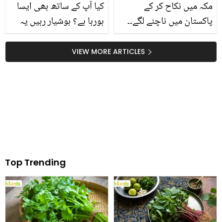
مکہ میں نکاح کر کے
کیا آپ کے ساتھ بھی ایسا
پاکستان میں ناچنے لگے۔۔
ہورہا ہے؟ ہوشیار رہیں یہ
کبریٰ اور گوہر کی مہندی کا
علامات برین ٹیومر کی بھی
فنکشن دیکھ کر مداحوں نے
ہوسکتی ہیں۔۔۔
VIEW MORE ARTICLES
لاحول پڑھ لیا
Top Trending