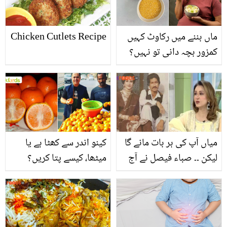
کی کہانی
ماں بننے میں رکاوٹ کہیں
Chicken Cutlets Recipe
کمزور بچہ دانی تو نہیں؟
جانیں صحت مند حمل کے
لیئے کون سی غذائیں فائدہ
مند ہیں
میاں آپ کی ہر بات مانے گا
کینو اندر سے کھٹا ہے یا
لیکن ۔۔ صباء فیصل نے آج
میٹھا، کیسے پتا کریں؟
کل کی لڑکیوں کو 45 سال
جانیں وہ آسان طریقے جو
کی عمر کے مردوں سے
پھل والے آپ کو کبھی نہیں
شادی کرنے کا مشورہ کیوں
بتائیں گے
دے دیا؟