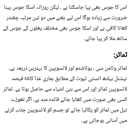
اس کا جوس بھی پیا جاسکتا ہے ۔ لیکن روزانہ اسکا جوس پینا
ضرورت سے زیادہ ہوگا اس لیے ہفتے میں دو تین مرتبہ چقندر
کھانا کافی ہے اور اسکا جوس بھی مختلف پھلوں کے جوس کے
ساتھ ملا کر پیا جائے۔
ٹماٹر:
ٹماٹر وٹامن سی ، پوٹاشئم اور لائسوپین کا بہترین ذریعہ ہے۔
نیشنل ہیلتھ انسٹی ٹیوٹ کے مطابق ہماری غذا کا۸۵ فیصد
لائسوپین ٹماٹر اور اس سے بنی اشیاء سے حاصل ہوتا ہے۔ ٹماٹر
کسی بھی صورت میں کھایا جائے فائدہ مند ہے۔ اگر تھوڑے
تیل میں ٹماٹر کو پکالیا جائے تو جسم کو لائسوپین جذب کرنے
میں آسانی ہوجاتی ہے۔