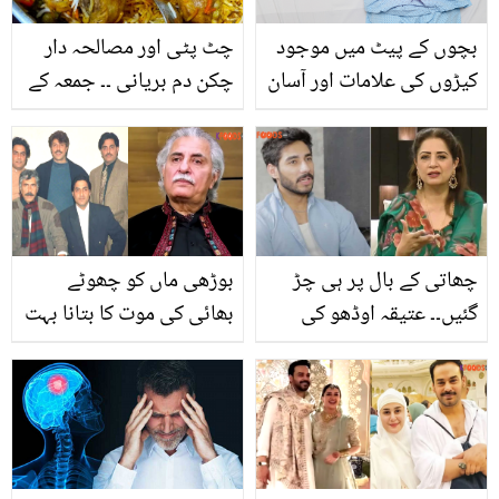
بچوں کے پیٹ میں موجود
چٹ پٹی اور مصالحہ دار
کیڑوں کی علامات اور آسان
چکن دم بریانی ۔۔ جمعہ کے
قدرتی علاج
دن اس مزیدار ریسیپی سے
بریانی بنائیں اور سب کے
دل جیت لیں
چھاتی کے بال پر ہی چڑ
بوڑھی ماں کو چھوٹے
گئیں۔۔ عتیقہ اوڈھو کی
بھائی کی موت کا بتانا بہت
تنقید پر علی رضا نے انہیں
مشکل لمحہ تھا۔۔ عثمان
مزید کیسے تپایا؟
پیرزادہ بات کرتے ہوئے رو
پڑے