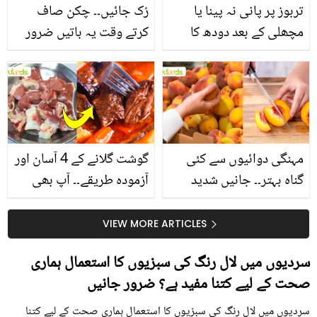
تربوز پر پانی نہ پینا یا
رُک جائیں۔۔ چکن صاف
مچھلی کے بعد دودھ کا
کرتے وقت یہ باتیں ضرور
استعمال۔۔ جانیں کھانوں
یاد رکھیں
سے متعلق غلط فہمیوں کی
حقیقت کیا ہے اور افواہ
کیا؟
مہنگی دوائیوں سے کئی
گوشت گلانے کے 4 آسان اور
گناہ بہتر۔۔ جانیں شدید
آزمودہ طریقے۔۔ آپ بھی
گرمی کے موسم میں آڑو
جانیں انٹرنیشنل شیف کے
کیوں کھانا چاہیے؟
بتائے راز
VIEW MORE ARTICLES
سردیوں میں لال رنگ کی سبزیوں کا استعمال ہماری
صحت کے لیے کتنا مفید ہے؟ ضرور جانیں
سردیوں میں لال رنگ کی سبزیوں کا استعمال ہماری صحت کے لیے کتنا