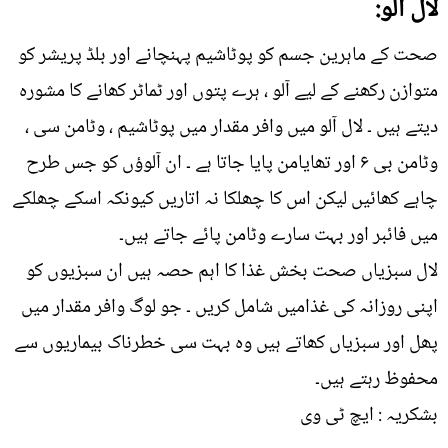
لال آلو:
صحت کے ماہرین جسم کو پوٹاشیم پہنچانے اور بلڈ پریشر کو
متوازن رکھنے کے لیے آلو ، ہرے پتوں اور ٹماٹر کھانے کا مشورہ
دیتے ہیں ۔ لال آلو میں وافر مقدار میں پوٹاشیم ، وٹامن سی ،
وٹامن بی ۶ اور تھایامن پایا جاتا ہے ۔ ان آلوؤں کو جس طرح
چاہے کھائیں لیکن اس کا چھلکا نہ اتاریں کیونکہ اسکے چھلکے
میں فائبر اور بہت سارے وٹامن پائے جاتے ہیں۔
لال سبزیاں صحت بخش غذا کا اہم حصہ ہیں ان سبزیوں کو
اپنی روزانہ کی غذامیں شامل کریں ۔ جو لوگ وافر مقدار میں
پھل اور سبزیاں کھاتے ہیں وہ بہت سی خطرناک بیماریوں سے
محفوظ رہتے ہیں۔
بشکریہ : ایچ ٹی وی